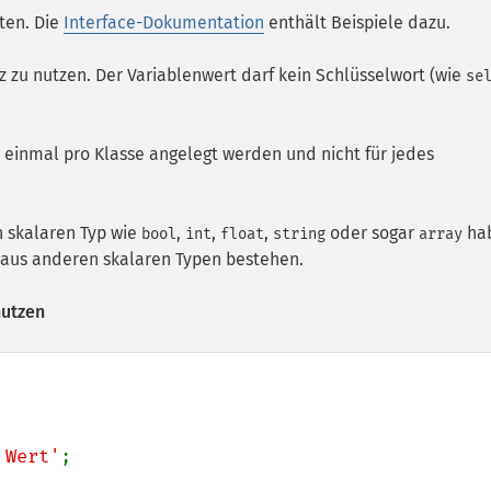
ten. Die
Interface-Dokumentation
enthält Beispiele dazu.
nz zu nutzen. Der Variablenwert darf kein Schlüsselwort (wie
se
r einmal pro Klasse angelegt werden und nicht für jedes
n skalaren Typ wie
,
,
,
oder sogar
ha
bool
int
float
string
array
 aus anderen skalaren Typen bestehen.
nutzen
 Wert'
;
