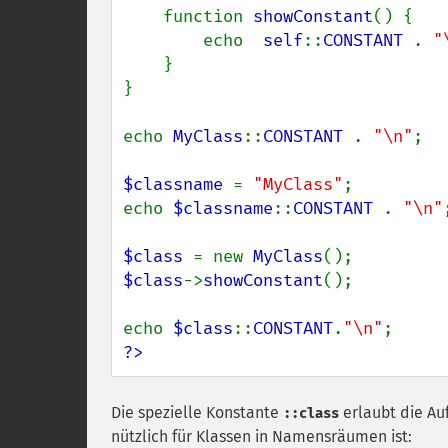
    function 
showConstant
() {

        echo  
self
::
CONSTANT 
. 
"
    }

}

echo 
MyClass
::
CONSTANT 
. 
"\n"
;

$classname 
= 
"MyClass"
;

echo 
$classname
::
CONSTANT 
. 
"\n"
;
$class 
= new 
MyClass
$class
->
showConstant
();

echo 
$class
::
CONSTANT
.
"\n"
?>
Die spezielle Konstante
erlaubt die Auf
::class
nützlich für Klassen in Namensräumen ist: