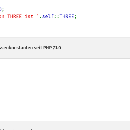
O
;

on THREE ist '
.
self
::
THREE
;

ssenkonstanten seit PHP 7.1.0