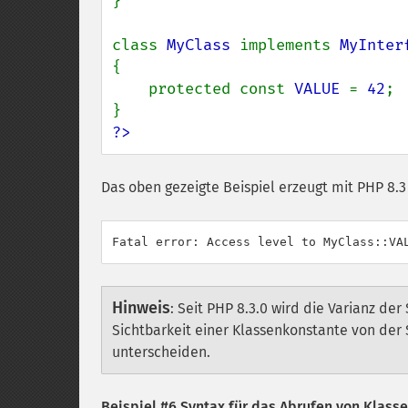
}

class 
MyClass 
implements 
{

    protected const 
VALUE 
= 
42
;

?>
Das oben gezeigte Beispiel erzeugt mit PHP 8.
Hinweis
:
Seit PHP 8.3.0 wird die Varianz der 
Sichtbarkeit einer Klassenkonstante von der 
unterscheiden.
Beispiel #6 Syntax für das Abrufen von Klass