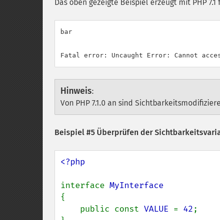
Das oben gezeigte Beispiel erzeugt mit PHP 7.1
bar

Hinweis
:
Von PHP 7.1.0 an sind Sichtbarkeitsmodifizier
Beispiel #5 Überprüfen der Sichtbarkeitsvari
<?php

interface 
{

    public const 
VALUE 
= 
42
;
