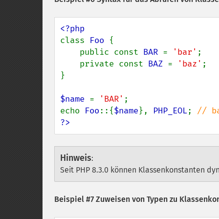
class 
Foo 
{

    public const 
BAR 
= 
'bar'
;

    private const 
BAZ 
= 
'baz'
;

}

$name 
= 
'BAR'
;

echo 
Foo
::{
$name
}, 
PHP_EOL
; 
?>
Hinweis
:
Seit PHP 8.3.0 können Klassenkonstanten dy
Beispiel #7 Zuweisen von Typen zu Klassenkon