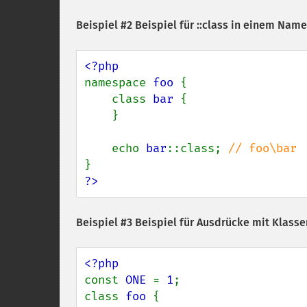
Beispiel #2 Beispiel für ::class in einem Na
namespace 
foo 
{

    class 
bar 
{

    }

    echo 
bar
::class; 
?>
Beispiel #3 Beispiel für Ausdrücke mit Klass
const 
ONE 
= 
1
;

class 
foo 
{
