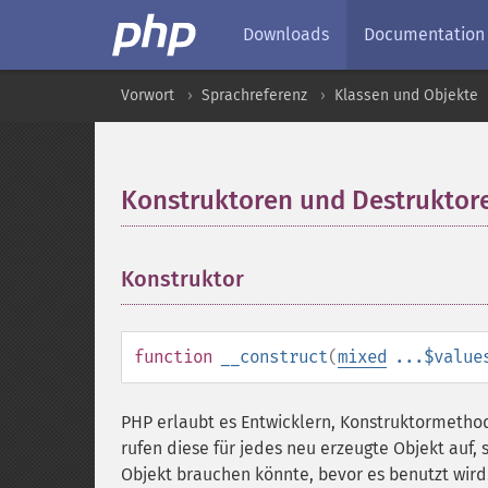
Downloads
Documentation
Vorwort
Sprachreferenz
Klassen und Objekte
Konstruktoren und Destruktor
Konstruktor
¶
function
__construct
(
mixed
...$value
PHP erlaubt es Entwicklern, Konstruktormetho
rufen diese für jedes neu erzeugte Objekt auf, 
Objekt brauchen könnte, bevor es benutzt wird