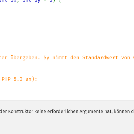
int $x
, 
int $y 
= 
0
) {

ter übergeben. $y nimmt den Standardwert von 0
der Konstruktor keine erforderlichen Argumente hat, können d