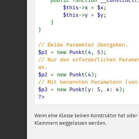
    public function 
__construct
(
$this
->
x 
= 
$x
;

$this
->
y 
= 
$y
;

    }

}

$p1 
= new 
Punkt
(
4
, 
5
// Nur den erforderlichen Parame
$p2 
= new 
Punkt
(
4
$p3 
= new 
Punkt
(
y
: 
5
, 
x
: 
4
?>
Wenn eine Klasse keinen Konstruktor hat oder 
Klammern weggelassen werden.