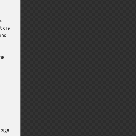
ie
ft die
ens
ne
obige