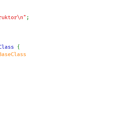
ruktor\n"
;

Class 
{
