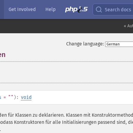
Get Involved
Help
Search docs
« Au
Change language:
en
¶
s
= ""
):
void
den für Klassen zu deklarieren. Klassen mit Konstruktormetho
sodass Konstruktoren für alle Initialisierungen passend sind, d
.