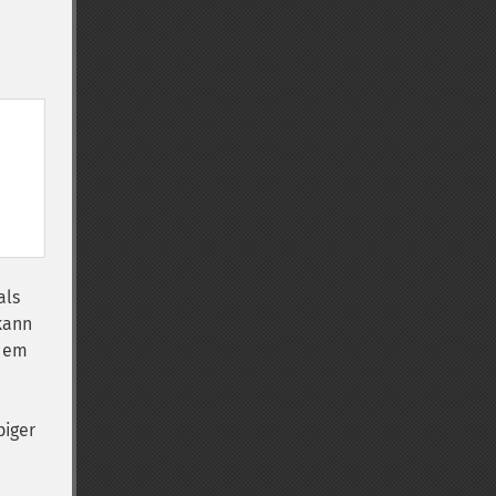
als
kann
hdem
biger