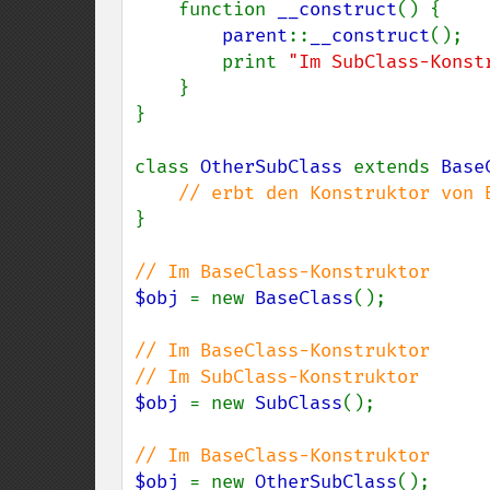
    function 
__construct
() {

parent
::
__construct
();

        print 
"Im SubClass-Konst
    }

}

class 
OtherSubClass 
extends 
Base
}

$obj 
= new 
BaseClass
();

// Im BaseClass-Konstruktor

$obj 
= new 
SubClass
();

$obj 
= new 
OtherSubClass