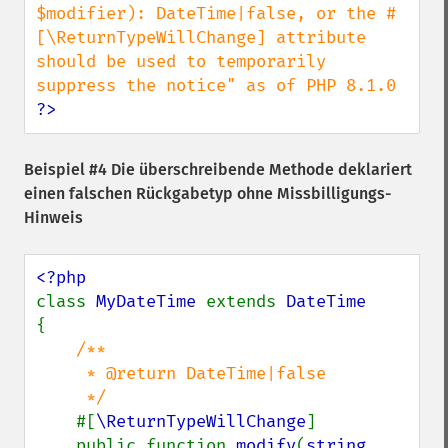
$modifier): DateTime|false, or the #
[\ReturnTypeWillChange] attribute 
should be used to temporarily 
?>
Beispiel #4 Die überschreibende Methode deklariert
einen falschen Rückgabetyp ohne Missbilligungs-
Hinweis
class 
MyDateTime 
extends 
{

/**

     * @return DateTime|false

     */

#[
\ReturnTypeWillChange
]

    public function 
modify
(
string 