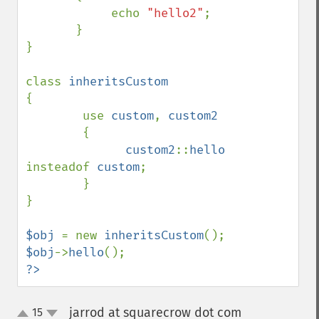
            echo 
"hello2"
;

       }

}

class 
{

        use 
custom
, 
custom2

{

custom2
::
hello 
insteadof 
custom
;

        }

}

$obj 
= new 
inheritsCustom
$obj
->
hello
?>
jarrod at squarecrow dot com
15
¶
up