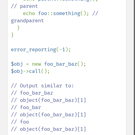
// parent

echo 
foo
::
something
(); 
// 
grandparent

}

}

error_reporting
(-
1
);

$obj 
= new 
foo_bar_baz
$obj
->
call
();

// Output similar to:

// foo_bar_baz

// object(foo_bar_baz)[1]

// foo_bar

// object(foo_bar_baz)[1]

// foo

// object(foo_bar_baz)[1]
