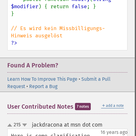
$modifier
) { return 
false
; }

}

// Es wird kein Missbilligungs-
?>
Found A Problem?
Learn How To Improve This Page
•
Submit a Pull
Request
•
Report a Bug
＋
User Contributed Notes
add a note
7 notes
jackdracona at msn dot com
215
¶
up
down
16 years ago
Here is some clarification 