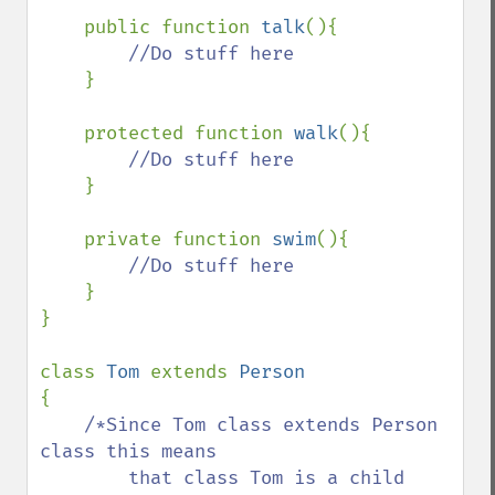
    public function 
talk
(){

//Do stuff here

}

    protected function 
walk
(){

//Do stuff here

}

    private function 
swim
(){

//Do stuff here

}

}

class 
Tom 
extends 
{

/*Since Tom class extends Person 
class this means 

        that class Tom is a child 