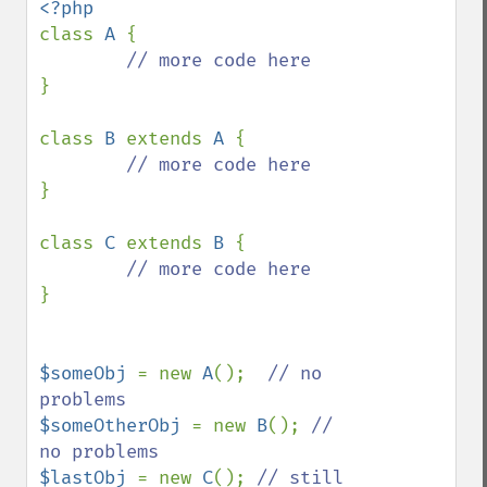
class 
A 
{

}

class 
B 
extends 
A 
{

}

class 
C 
extends 
B 
{

}

$someObj 
= new 
A
();  
// no 
$someOtherObj 
= new 
B
(); 
// 
$lastObj 
= new 
C
(); 
// still 