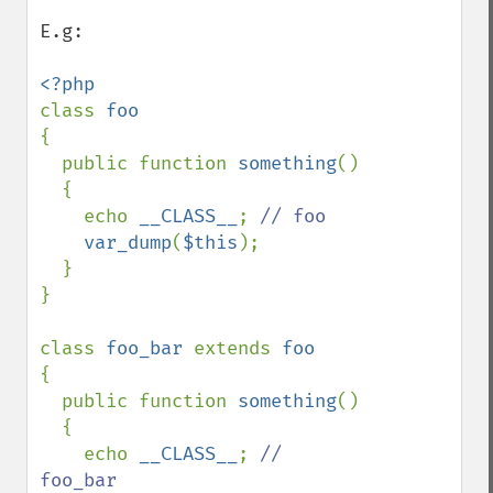
E.g:

class 
{

  public function 
something
()

  {

    echo 
__CLASS__
; 
// foo

var_dump
(
$this
);

  }

}

class 
foo_bar 
extends 
{

  public function 
something
()

  {

    echo 
__CLASS__
; 
// 
foo_bar
