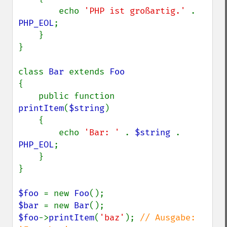
        echo 
'PHP ist großartig.' 
. 
PHP_EOL
;

    }

}

class 
Bar 
extends 
{

    public function 
printItem
(
$string
)

    {

        echo 
'Bar: ' 
. 
$string 
. 
PHP_EOL
;

    }

}

$foo 
= new 
Foo
$bar 
= new 
Bar
$foo
->
printItem
(
'baz'
); 
// Ausgabe: 