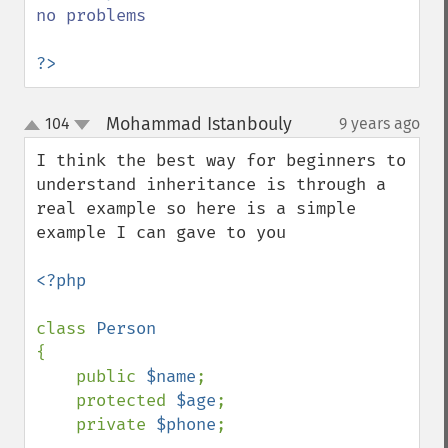
no problems

?>
Mohammad Istanbouly
104
9 years ago
¶
up
down
I think the best way for beginners to 
understand inheritance is through a 
real example so here is a simple 
example I can gave to you 

<?php

class 
{

    public 
$name
;

    protected 
$age
;

    private 
$phone
;
