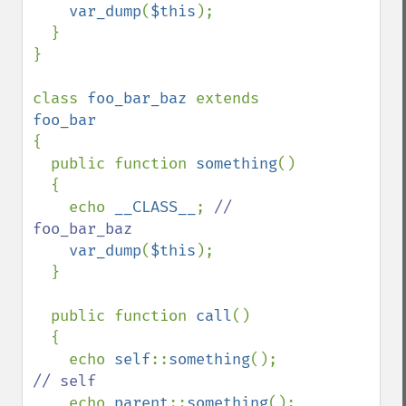
var_dump
(
$this
);

  }

}

class 
foo_bar_baz 
extends 
{

  public function 
something
()

  {

    echo 
__CLASS__
; 
// 
foo_bar_baz

var_dump
(
$this
);

  }

  public function 
call
()

  {

    echo 
self
::
something
(); 
// self

echo 
parent
::
something
(); 