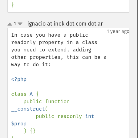
}
ignacio at inek dot com dot ar
1
¶
up
down
1 year ago
In case you have a public 
readonly property in a class 
you need to extend, adding 
other properties, this can be a 
way to do it:

<?php

class 
A 
{

    public function 
__construct
(

        public readonly 
int 
$prop

) {}
