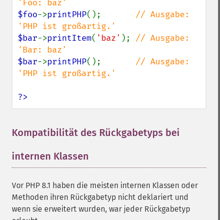
$foo
->
printPHP
();       
// Ausgabe: 
$bar
->
printItem
(
'baz'
); 
// Ausgabe: 
$bar
->
printPHP
();       
// Ausgabe: 
'PHP ist großartig.'

?>
Kompatibilität des Rückgabetyps bei
internen Klassen
¶
Vor PHP 8.1 haben die meisten internen Klassen oder
Methoden ihren Rückgabetyp nicht deklariert und
wenn sie erweitert wurden, war jeder Rückgabetyp