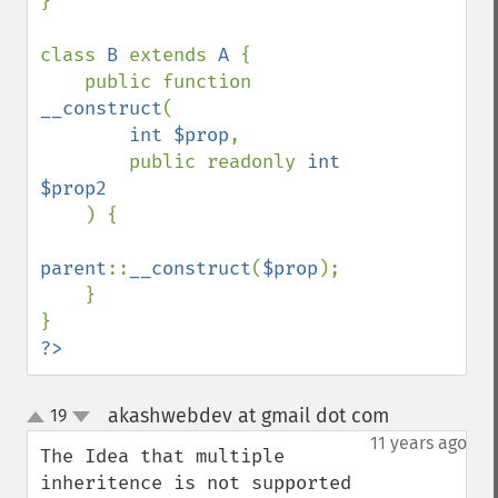
}

class 
B 
extends 
A 
{

    public function 
__construct
(

int $prop
,

        public readonly 
int 
$prop2

) {

parent
::
__construct
(
$prop
);

    }

?>
akashwebdev at gmail dot com
19
¶
up
down
11 years ago
The Idea that multiple 
inheritence is not supported 