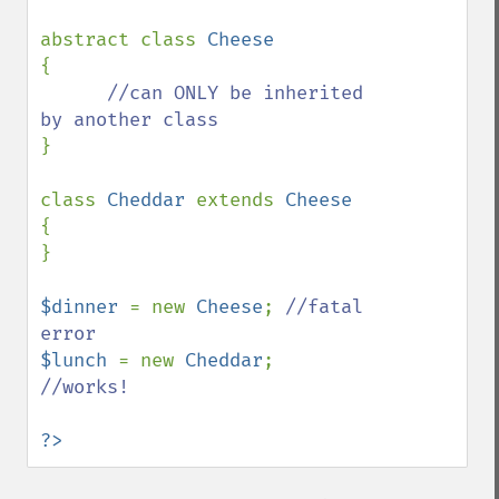
abstract class 
{

//can ONLY be inherited 
}

class 
Cheddar 
extends 
{

}

$dinner 
= new 
Cheese
; 
//fatal 
$lunch 
= new 
Cheddar
; 
//works!

?>