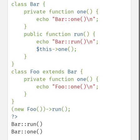
class 
Bar 
{

    private function 
one
() {

        echo 
"Bar::one()\n"
;

    }

    public function 
run
() {

        echo 
"Bar::run()\n"
;

$this
->
one
();

    }

}

class 
Foo 
extends 
Bar 
{

    private function 
one
() {

        echo 
"Foo::one()\n"
;

    }

}

(new 
Foo
())->
run
Bar::run()

Bar::one()
