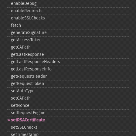
enableDebug
enableRedirects
enableSSLChecks
fetch
generateSignature
getAccessToken
getCAPath
getLastResponse
getLastResponseHeaders
getLastResponseInfo
getRequestHeader
getRequestToken
setAuthType
setCAPath
setNonce
setRequestEngine
setRSACertificate
setSSLChecks
setTimestamp