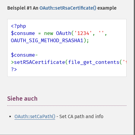
Beispiel #1 An
OAuth::setRsaCertificate()
example
<?php

$consume 
= new 
OAuth
(
'1234'
, 
''
, 
OAUTH_SIG_METHOD_RSASHA1
);

$consume
-
>
setRSACertificate
(
file_get_contents
(
'tes
?>
Siehe auch
¶
OAuth::setCaPath()
- Set CA path and info