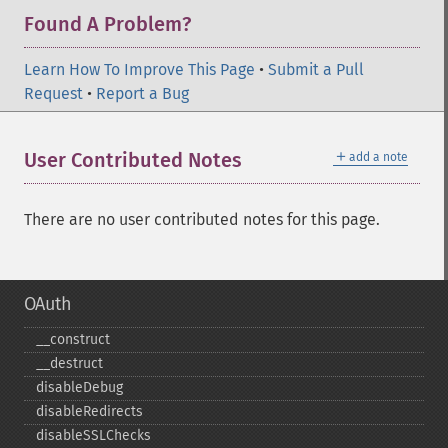
Found A Problem?
Learn How To Improve This Page
•
Submit a Pull
Request
•
Report a Bug
＋
User Contributed Notes
add a note
There are no user contributed notes for this page.
OAuth
_​_​construct
_​_​destruct
disableDebug
disableRedirects
disableSSLChecks