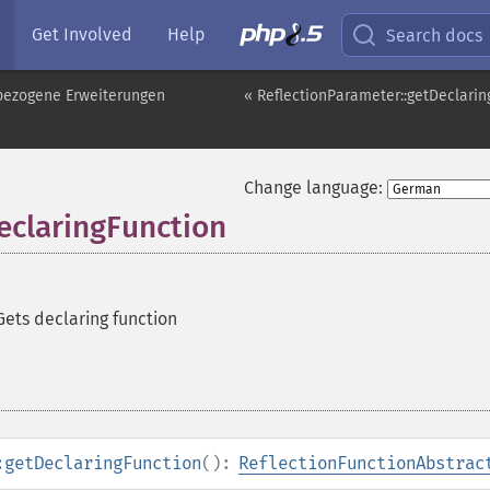
Get Involved
Help
Search docs
pbezogene Erweiterungen
« ReflectionParameter::getDeclarin
Change language:
eclaringFunction
Gets declaring function
:getDeclaringFunction
():
ReflectionFunctionAbstrac