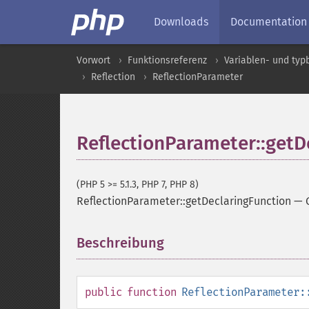
Downloads
Documentation
Vorwort
Funktionsreferenz
Variablen- und ty
Reflection
ReflectionParameter
ReflectionParameter::getD
(PHP 5 >= 5.1.3, PHP 7, PHP 8)
ReflectionParameter::getDeclaringFunction
—
Beschreibung
¶
public
function
ReflectionParameter: