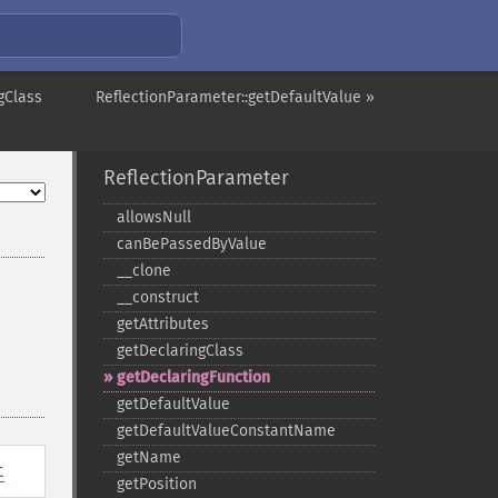
gClass
ReflectionParameter::getDefaultValue »
ReflectionParameter
allowsNull
canBePassedByValue
_​_​clone
_​_​construct
getAttributes
getDeclaringClass
getDeclaringFunction
getDefaultValue
getDefaultValueConstantName
getName
t
getPosition