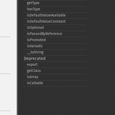
getType
hasType
isDefaultValueAvailable
isDefaultValueConstant
isOptional
isPassedByReference
isPromoted
isVariadic
_​_​toString
Deprecated
export
getClass
isArray
isCallable