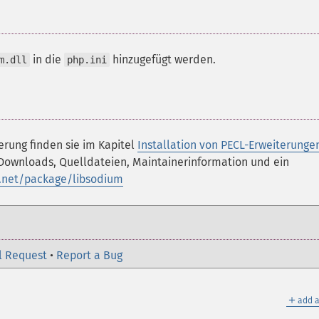
in die
hinzugefügt werden.
m.dll
php.ini
erung finden sie im Kapitel
Installation von PECL-Erweiterunge
 Downloads, Quelldateien, Maintainerinformation und ein
p.net/package/libsodium
l Request
•
Report a Bug
＋
add a