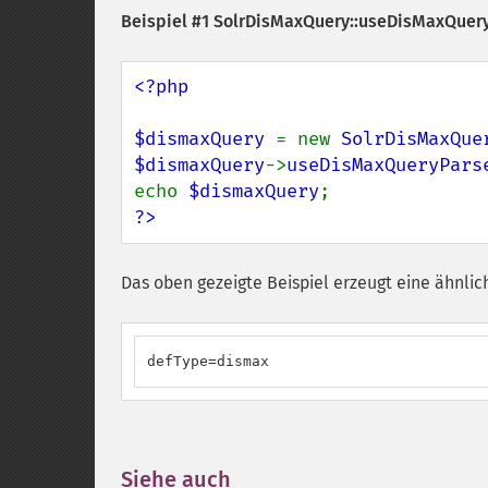
Beispiel #1
SolrDisMaxQuery::useDisMaxQuery
<?php

$dismaxQuery 
= new 
SolrDisMaxQue
$dismaxQuery
->
useDisMaxQueryPars
echo 
$dismaxQuery
?>
Das oben gezeigte Beispiel erzeugt eine ähnlic
defType=dismax
Siehe auch
¶