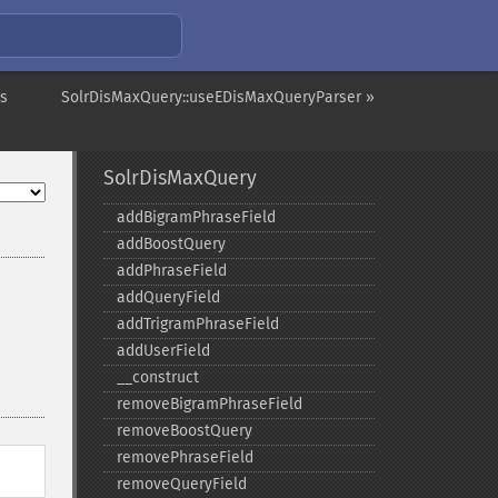
ds
SolrDisMaxQuery::useEDisMaxQueryParser »
SolrDisMaxQuery
addBigramPhraseField
addBoostQuery
addPhraseField
addQueryField
addTrigramPhraseField
addUserField
_​_​construct
removeBigramPhraseField
removeBoostQuery
removePhraseField
removeQueryField