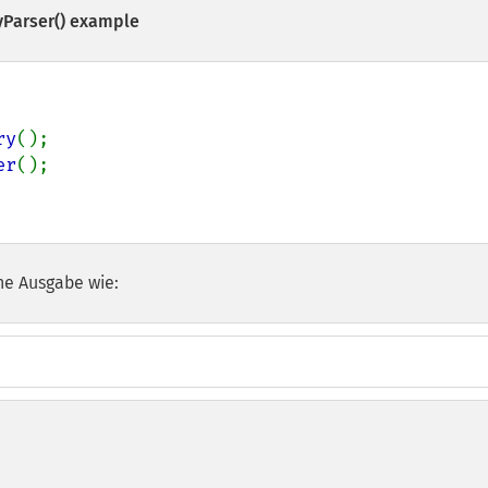
Parser()
example
ry
er
();

he Ausgabe wie: