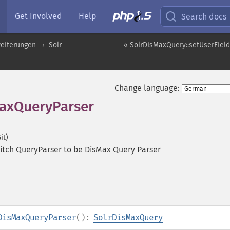
Get Involved
Help
Search docs
eiterungen
Solr
« SolrDisMaxQuery::setUserFiel
Change language:
MaxQueryParser
it)
itch QueryParser to be DisMax Query Parser
DisMaxQueryParser
():
SolrDisMaxQuery