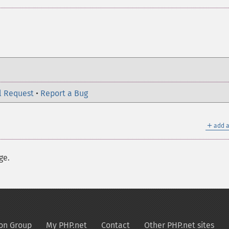
l Request
•
Report a Bug
＋
add a
ge.
on Group
My PHP.net
Contact
Other PHP.net sites