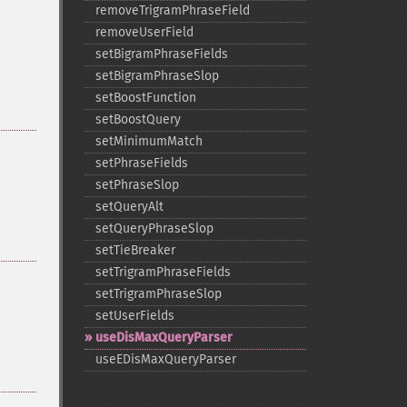
removeTrigramPhraseField
removeUserField
setBigramPhraseFields
setBigramPhraseSlop
setBoostFunction
setBoostQuery
setMinimumMatch
setPhraseFields
setPhraseSlop
setQueryAlt
setQueryPhraseSlop
setTieBreaker
setTrigramPhraseFields
setTrigramPhraseSlop
setUserFields
useDisMaxQueryParser
useEDisMaxQueryParser