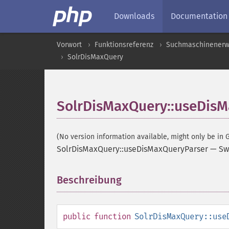
Downloads
Documentation
Vorwort
Funktionsreferenz
Suchmaschinenerw
SolrDisMaxQuery
SolrDisMaxQuery::useDis
(No version information available, might only be in G
SolrDisMaxQuery::useDisMaxQueryParser
—
Sw
Beschreibung
¶
public
function
SolrDisMaxQuery::use