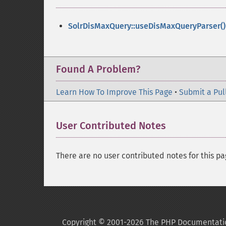
SolrDisMaxQuery::useDisMaxQueryParser()
Found A Problem?
Learn How To Improve This Page
•
Submit a Pul
User Contributed Notes
There are no user contributed notes for this pa
Copyright © 2001-2026 The PHP Documentati