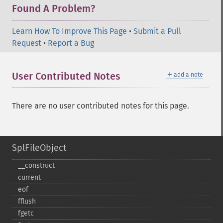
Found A Problem?
Learn How To Improve This Page
•
Submit a Pull
Request
•
Report a Bug
＋
User Contributed Notes
add a note
There are no user contributed notes for this page.
SplFileObject
_​_​construct
current
eof
fflush
fgetc