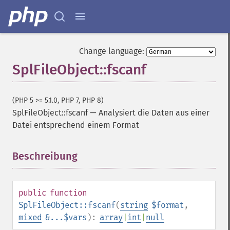
Change language:
SplFileObject::fscanf
(PHP 5 >= 5.1.0, PHP 7, PHP 8)
SplFileObject::fscanf
—
Analysiert die Daten aus einer
Datei entsprechend einem Format
Beschreibung
¶
public
function
SplFileObject::fscanf
(
string
$format
,
mixed
&...$vars
):
array
|
int
|
null