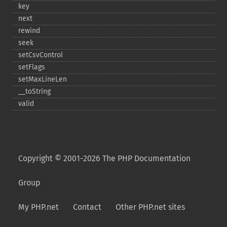
key
next
rewind
seek
setCsvControl
setFlags
setMaxLineLen
_​_​toString
valid
Copyright © 2001-2026 The PHP Documentation
Group
My PHP.net
Contact
Other PHP.net sites