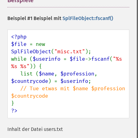
Beispiele
¶
Beispiel #1 Beispiel mit
SplFileObject::fscanf()
<?php

$file 
= new 
SplFileObject
(
"misc.txt"
);

while (
$userinfo 
= 
$file
->
fscanf
(
"%s 
%s %s"
)) {

   list (
$name
, 
$profession
, 
$countrycode
) = 
$userinfo
;

// Tue etwas mit $name $profession 
?>
Inhalt der Datei users.txt