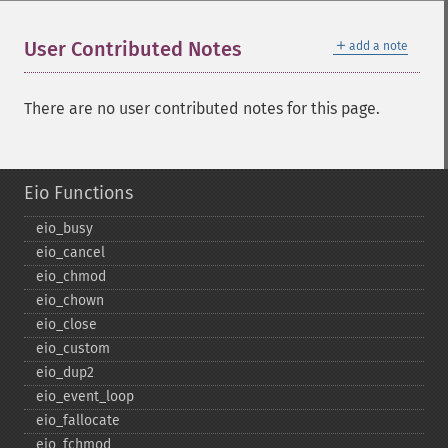
＋
User Contributed Notes
add a note
There are no user contributed notes for this page.
Eio Functions
eio_​busy
eio_​cancel
eio_​chmod
eio_​chown
eio_​close
eio_​custom
eio_​dup2
eio_​event_​loop
eio_​fallocate
eio_​fchmod