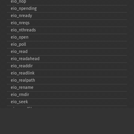
eio_​nop
eio_​npending
eio_​nready
eio_​nreqs
eio_​nthreads
eio_​open
eio_​poll
eio_​read
eio_​readahead
eio_​readdir
eio_​readlink
eio_​realpath
eio_​rename
eio_​rmdir
eio_​seek
eio_​sendfile
eio_​set_​max_​idle
eio_​set_​max_​parallel
eio_​set_​max_​poll_​reqs