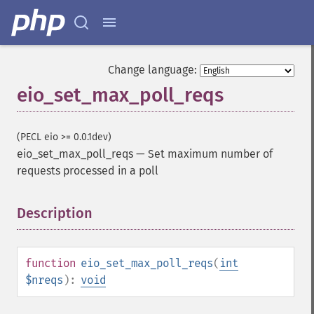
Change language:
eio_set_max_poll_reqs
(PECL eio >= 0.0.1dev)
eio_set_max_poll_reqs
—
Set maximum number of
requests processed in a poll
Description
¶
function
eio_set_max_poll_reqs
(
int
$nreqs
):
void