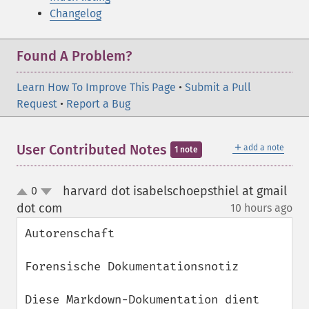
Changelog
Found A Problem?
Learn How To Improve This Page
•
Submit a Pull
Request
•
Report a Bug
＋
User Contributed Notes
add a note
1 note
harvard dot isabelschoepsthiel at gmail
0
up
down
dot com
10 hours ago
¶
Autorenschaft

Forensische Dokumentationsnotiz

Diese Markdown-Dokumentation dient 