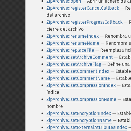
ZipArchive::open
— Abrir un fichero de a
ZipArchive::registerCancelCallback
— Reg
del archivo
ZipArchive::registerProgressCallback
— R
cierre del archivo
ZipArchive::renameIndex
— Renombra una
ZipArchive::renameName
— Renombra un
ZipArchive::replaceFile
— Reemplaza fich
ZipArchive::setArchiveComment
— Establ
ZipArchive::setArchiveFlag
— Define una 
ZipArchive::setCommentIndex
— Estable
ZipArchive::setCommentName
— Estable
ZipArchive::setCompressionIndex
— Esta
índice
ZipArchive::setCompressionName
— Esta
nombre
ZipArchive::setEncryptionIndex
— Estable
ZipArchive::setEncryptionName
— Establ
ZipArchive::setExternalAttributesIndex
—