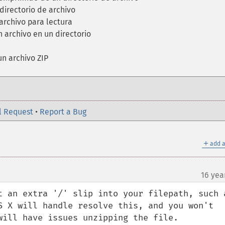
irectorio de archivo
archivo para lectura
 archivo en un directorio
un archivo ZIP
l Request
•
Report a Bug
＋
add a
16 yea
t an extra '/' slip into your filepath, such a
S X will handle resolve this, and you won't 
will have issues unzipping the file.