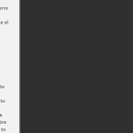
erre
e el
su
 su
ce
bre
 su