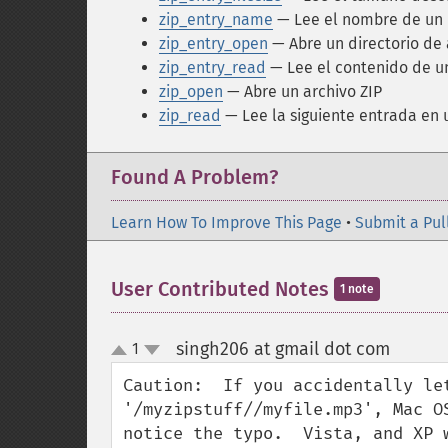
zip_entry_name
— Lee el nombre de un d
zip_entry_open
— Abre un directorio de 
zip_entry_read
— Lee el contenido de un
zip_open
— Abre un archivo ZIP
zip_read
— Lee la siguiente entrada en 
Found A Problem?
Learn How To Improve This Page
•
Submit a Pul
User Contributed Notes
1 note
singh206 at gmail dot com
1
¶
up
down
Caution:  If you accidentally le
'/myzipstuff//myfile.mp3', Mac O
notice the typo.  Vista, and XP 