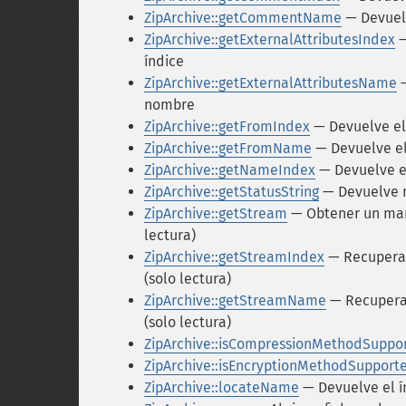
ZipArchive::getCommentName
— Devuelv
ZipArchive::getExternalAttributesIndex
—
índice
ZipArchive::getExternalAttributesName
—
nombre
ZipArchive::getFromIndex
— Devuelve el
ZipArchive::getFromName
— Devuelve el
ZipArchive::getNameIndex
— Devuelve el
ZipArchive::getStatusString
— Devuelve m
ZipArchive::getStream
— Obtener un mane
lectura)
ZipArchive::getStreamIndex
— Recupera 
(solo lectura)
ZipArchive::getStreamName
— Recupera 
(solo lectura)
ZipArchive::isCompressionMethodSuppo
ZipArchive::isEncryptionMethodSupport
ZipArchive::locateName
— Devuelve el ín