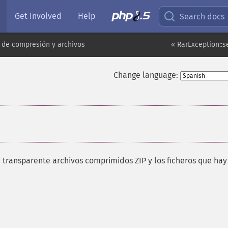
Get Involved
Help
Search docs
 de compresión y archivos
« RarException::
Change language:
a transparente archivos comprimidos ZIP y los ficheros que hay