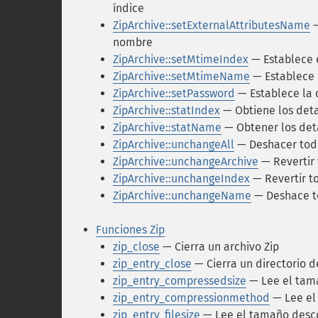
índice
ZipArchive::setExternalAttributesName
—
nombre
ZipArchive::setMtimeIndex
— Establece e
ZipArchive::setMtimeName
— Establece 
ZipArchive::setPassword
— Establece la 
ZipArchive::statIndex
— Obtiene los deta
ZipArchive::statName
— Obtener los det
ZipArchive::unchangeAll
— Deshacer todo
ZipArchive::unchangeArchive
— Revertir 
ZipArchive::unchangeIndex
— Revertir t
ZipArchive::unchangeName
— Deshace to
Funciones Zip
zip_close
— Cierra un archivo Zip
zip_entry_close
— Cierra un directorio d
zip_entry_compressedsize
— Lee el tama
zip_entry_compressionmethod
— Lee el
zip_entry_filesize
— Lee el tamaño desco