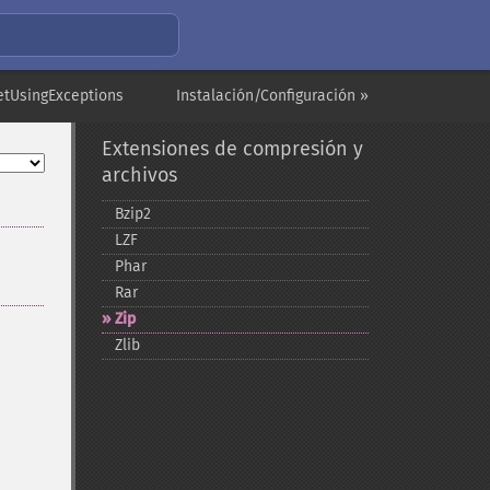
setUsingExceptions
Instalación/Configuración »
Extensiones de compresión y
archivos
Bzip2
LZF
Phar
Rar
Zip
Zlib