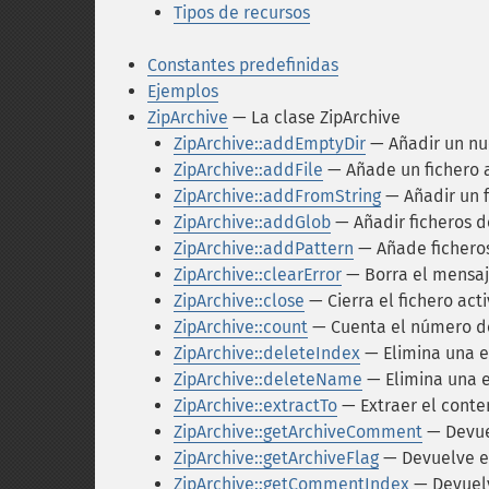
Tipos de recursos
Constantes predefinidas
Ejemplos
ZipArchive
— La clase ZipArchive
ZipArchive::addEmptyDir
— Añadir un nu
ZipArchive::addFile
— Añade un fichero a
ZipArchive::addFromString
— Añadir un f
ZipArchive::addGlob
— Añadir ficheros d
ZipArchive::addPattern
— Añade ficheros
ZipArchive::clearError
— Borra el mensaje
ZipArchive::close
— Cierra el fichero act
ZipArchive::count
— Cuenta el número de
ZipArchive::deleteIndex
— Elimina una e
ZipArchive::deleteName
— Elimina una e
ZipArchive::extractTo
— Extraer el conte
ZipArchive::getArchiveComment
— Devuel
ZipArchive::getArchiveFlag
— Devuelve el
ZipArchive::getCommentIndex
— Devuelv