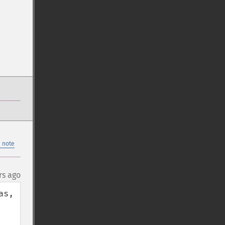
 note
rs ago
s, 