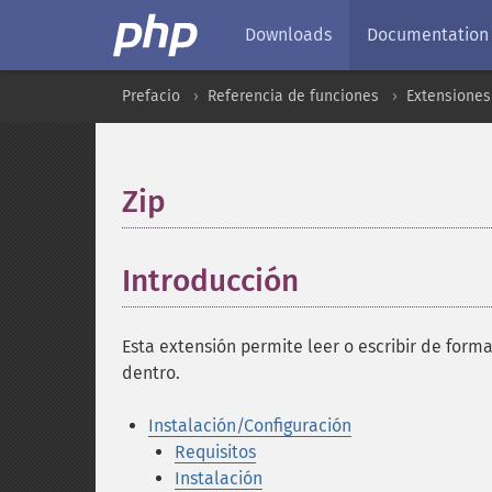
Downloads
Documentation
Prefacio
Referencia de funciones
Extensiones
Zip
¶
Introducción
¶
Esta extensión permite leer o escribir de form
dentro.
Instalación/Configuración
Requisitos
Instalación