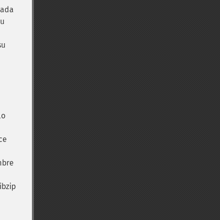
rada
su
su
lo
ce
mbre
ibzip