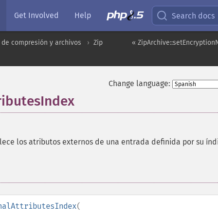
Get Involved
Help
Search docs
 de compresión y archivos
Zip
« ZipArchive::setEncryptio
Change language:
ributesIndex
lece los atributos externos de una entrada definida por su índ
nalAttributesIndex
(