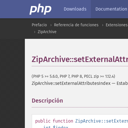
Downloads
Documentation
Prefacio
Referencia de funciones
Extensiones
ZipArchive
ZipArchive::setExternalAtt
(PHP 5 >= 5.6.0, PHP 7, PHP 8, PECL zip >= 1.12.4)
ZipArchive::setExternalAttributesIndex
—
Estab
Descripción
¶
public
function
ZipArchive::setExter
int
$index
,