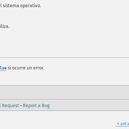
l sistema operativo.
liza.
si ocurre un error.
lse
l Request
•
Report a Bug
＋
add a