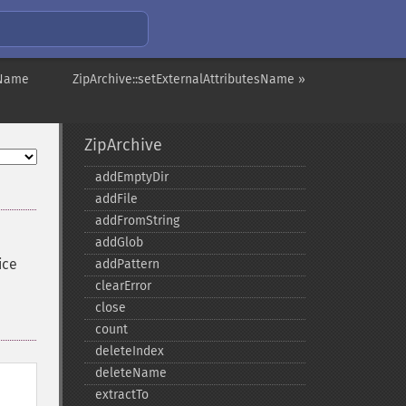
nName
ZipArchive::setExternalAttributesName »
ZipArchive
addEmptyDir
addFile
addFromString
addGlob
ice
addPattern
clearError
close
count
deleteIndex
deleteName
extractTo