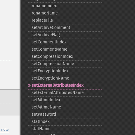
renameIndex
renameName
replaceFile
setArchiveComment
setArchiveFlag
setCommentIndex
setCommentName
setCompressionIndex
setCompressionName
setEncryptionIndex
setEncryptionName
setExternalAttributesIndex
setExternalAttributesName
setMtimeIndex
setMtimeName
setPassword
statIndex
statName
 note