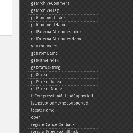
getArchiveComment
getArchiveFlag
getCommentIndex
getCommentName
getExternalAttributesIndex
getExternalAttributesName
getFromIndex
getFromName
getNameIndex
getStatusString
getStream
getStreamIndex
getStreamName
isCompressionMethodSupported
isEncryptionMethodSupported
locateName
open
registerCancelCallback
registerProgressCallback