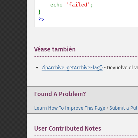
    echo 
'failed'
;

?>
Véase también
¶
ZipArchive::getArchiveFlag()
- Devuelve el v
Found A Problem?
Learn How To Improve This Page
•
Submit a Pul
User Contributed Notes