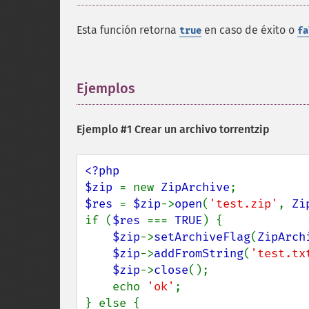
Esta función retorna
en caso de éxito o
true
fa
Ejemplos
¶
Ejemplo #1 Crear un archivo torrentzip
<?php

$zip 
= new 
ZipArchive
$res 
= 
$zip
->
open
(
'test.zip'
, 
Zi
if (
$res 
=== 
TRUE
) {

$zip
->
setArchiveFlag
(
ZipArch
$zip
->
addFromString
(
'test.tx
$zip
->
close
();

    echo 
'ok'
;

} else {
