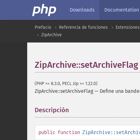
Downloads
Documentation
Prefacio
Referencia de funciones
Extensiones
ZipArchive
ZipArchive::setArchiveFlag
(PHP >= 8.3.0, PECL zip >= 1.22.0)
ZipArchive::setArchiveFlag
—
Define una bander
Descripción
¶
public
function
ZipArchive::setArchi