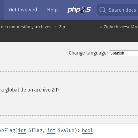
Get Involved
Help
Search docs
 de compresión y archivos
Zip
« ZipArchive::set
Change language:
a global de un archivo ZIP
veFlag
(
int
$flag
,
int
$value
):
bool