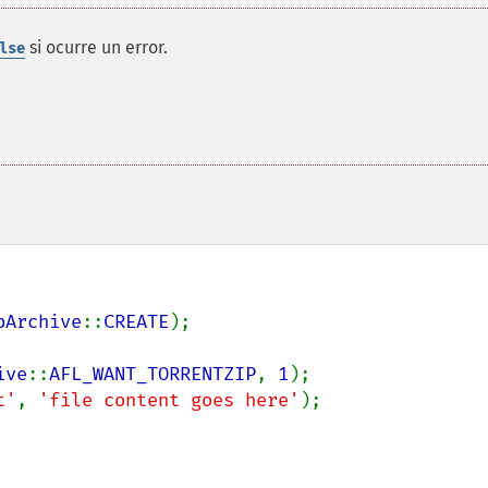
si ocurre un error.
lse
pArchive
::
CREATE
);

ive
::
AFL_WANT_TORRENTZIP
, 
1
);

t'
, 
'file content goes here'
);
