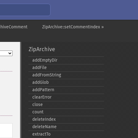
ArchiveComment
ZipArchive::setCommentIndex »
ZipArchive
addEmptyDir
addFile
addFromString
addGlob
addPattern
clearError
close
count
deleteIndex
deleteName
extractTo