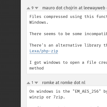
mauro dot chojrin at leewayweb
9
up
down
Files compressed using this func
Windows.

There seems to be some incompati
There's an alternative library t
Lexa/php-zip
I got windows to open a file cre
method
romke at romke dot nl
1
¶
up
down
On windows is the "EM_AES_256" b
winzip or 7zip.
