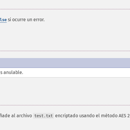
si ocurre un error.
lse
s anulable.
ñade al archivo
encriptado usando el método AES 2
test.txt