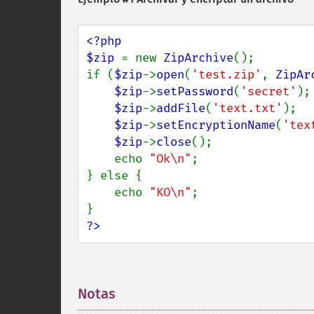
<?php

$zip 
= new 
ZipArchive
();

if (
$zip
->
open
(
'test.zip'
, 
ZipAr
$zip
->
setPassword
(
'secret'
);

$zip
->
addFile
(
'text.txt'
);

$zip
->
setEncryptionName
(
'tex
$zip
->
close
();

    echo 
"Ok\n"
;

} else {

    echo 
"KO\n"
;

?>
Notas
¶