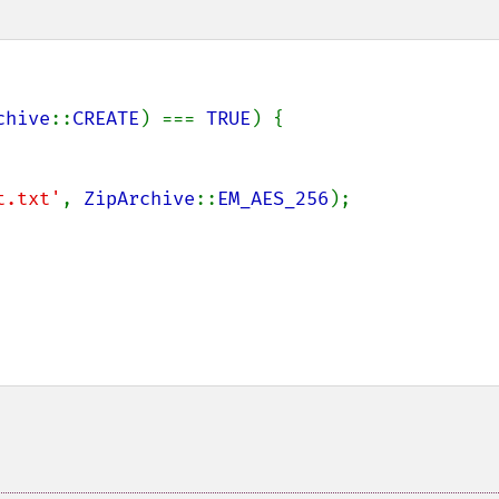
chive
::
CREATE
) === 
TRUE
) {

t.txt'
, 
ZipArchive
::
EM_AES_256
);
