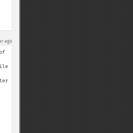
ar ago
f 
le 
er 