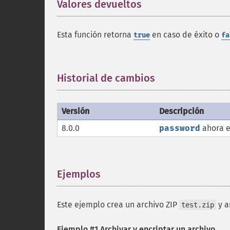
Valores devueltos
¶
Esta función retorna
en caso de éxito o
true
fa
Historial de cambios
¶
Versión
Descripción
8.0.0
password
ahora e
Ejemplos
¶
Este ejemplo crea un archivo ZIP
y a
test.zip
Ejemplo #1 Archivar y encriptar un archivo