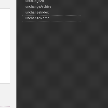
unchangeAll
unchangeArchive
unchangeIndex
unchangeName