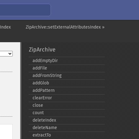
nIndex
ZipArchive::setExternalAttributesIndex »
ZipArchive
addEmptyDir
addFile
addFromString
addGlob
addPattern
clearError
close
count
deleteIndex
deleteName
extractTo