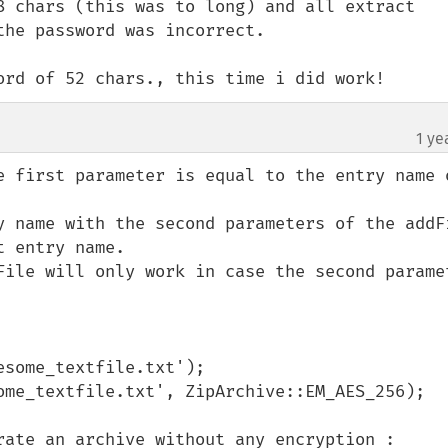
8 chars (this was to long) and all extract 
he password was incorrect.

ord of 52 chars., this time i did work!
1 ye
e first parameter is equal to the entry name o
y name with the second parameters of the addFi
 entry name.

File will only work in case the second paramet
some_textfile.txt');

ome_textfile.txt', ZipArchive::EM_AES_256);

rate an archive without any encryption :
