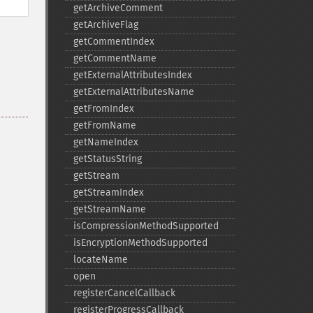
getArchiveComment
getArchiveFlag
getCommentIndex
getCommentName
getExternalAttributesIndex
getExternalAttributesName
getFromIndex
getFromName
getNameIndex
getStatusString
getStream
getStreamIndex
getStreamName
isCompressionMethodSupported
isEncryptionMethodSupported
locateName
open
registerCancelCallback
registerProgressCallback