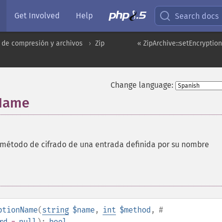
Get Involved
Help
Search docs
 de compresión y archivos
Zip
« ZipArchive::setEncryptio
Change language:
nName
 método de cifrado de una entrada definida por su nombre
ptionName
(
string
$name
,
int
$method
,
#
rd
=
null
):
bool