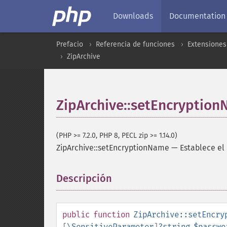
Downloads
Documentation
Prefacio
Referencia de funciones
Extensiones
ZipArchive
ZipArchive::setEncryptio
(PHP >= 7.2.0, PHP 8, PECL zip >= 1.14.0)
ZipArchive::setEncryptionName
—
Establece el
Descripción
¶
public
function
ZipArchive::setEncry
[
\SensitiveParameter
]
?
string
$passwo