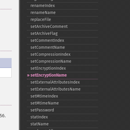
renameIndex
renameName
replaceFile
setArchiveComment
setArchiveFlag
setCommentIndex
setCommentName
setCompressionIndex
setCompressionName
setEncryptionIndex
setEncryptionName
setExternalAttributesIndex
setExternalAttributesName
setMtimeIndex
setMtimeName
setPassword
56.
statIndex
statName