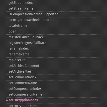
getStreamIndex
getStreamName
isCompressionMethodSupported
isEncryptionMethodSupported
locateName
open
registerCancelCallback
registerProgressCallback
renameIndex
renameName
replaceFile
setArchiveComment
setArchiveFlag
setCommentIndex
setCommentName
setCompressionIndex
setCompressionName
setEncryptionIndex
setEncryptionName