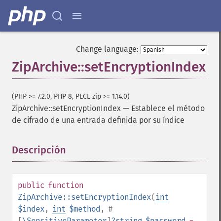
Change language:
ZipArchive::setEncryptionIndex
(PHP >= 7.2.0, PHP 8, PECL zip >= 1.14.0)
ZipArchive::setEncryptionIndex
—
Establece el método
de cifrado de una entrada definida por su índice
Descripción
¶
public
function
ZipArchive::setEncryptionIndex
(
int
$index
,
int
$method
,
#
[
\SensitiveParameter
]
?
string
$password
=