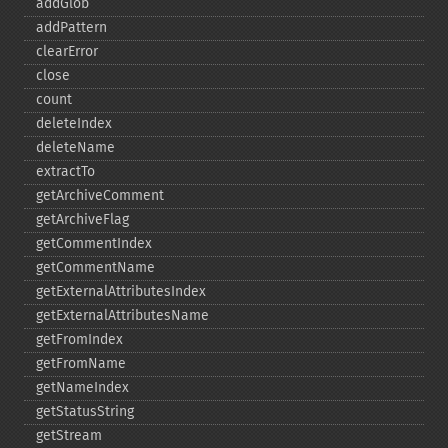
addGlob
addPattern
clearError
close
count
deleteIndex
deleteName
extractTo
getArchiveComment
getArchiveFlag
getCommentIndex
getCommentName
getExternalAttributesIndex
getExternalAttributesName
getFromIndex
getFromName
getNameIndex
getStatusString
getStream