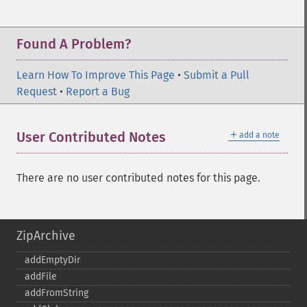
Found A Problem?
Learn How To Improve This Page
•
Submit a Pull
Request
•
Report a Bug
＋
User Contributed Notes
add a note
There are no user contributed notes for this page.
ZipArchive
addEmptyDir
addFile
addFromString