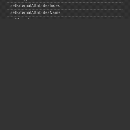
setExternalAttributesIndex
setExternalAttributesName
setMtimeIndex
setMtimeName
setPassword
statIndex
statName
unchangeAll
unchangeArchive
unchangeIndex
unchangeName
Copyright © 2001-2026 The PHP Documentation
Group