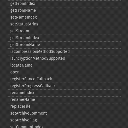
getFromIndex
getFromName
getNameIndex
getStatusString
getStream
getStreamIndex
getStreamName
isCompressionMethodSupported
isEncryptionMethodSupported
locateName
open
registerCancelCallback
registerProgressCallback
renameIndex
renameName
replaceFile
setArchiveComment
setArchiveFlag
setCommentIndex