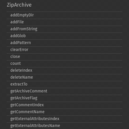
ZipArchive
addEmptyDir
addFile
addFromString
addGlob
addPattern
clearError
close
count
deleteIndex
deleteName
extractTo
getArchiveComment
getArchiveFlag
getCommentIndex
getCommentName
getExternalAttributesIndex
getExternalAttributesName