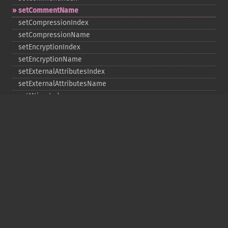
setCommentName
setCompressionIndex
setCompressionName
setEncryptionIndex
setEncryptionName
setExternalAttributesIndex
setExternalAttributesName
setMtimeIndex
setMtimeName
setPassword
statIndex
statName
unchangeAll
unchangeArchive
unchangeIndex
unchangeName