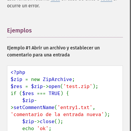
ocurre un error.
Ejemplos
¶
Ejemplo #1 Abrir un archivo y establecer un
comentario para una entrada
<?php

$zip 
= new 
ZipArchive
$res 
= 
$zip
->
open
(
'test.zip'
);

if (
$res 
=== 
TRUE
) {

$zip
-
>
setCommentName
(
'entry1.txt'
, 
'comentario de la entrada nueva'
);

$zip
->
close
();

    echo 
'ok'
;
