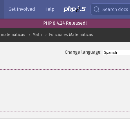
Get Involved
Help
Search docs
PHP 8.4.24 Released!
s matemáticas
Math
Funciones Matemáticas
Change language: