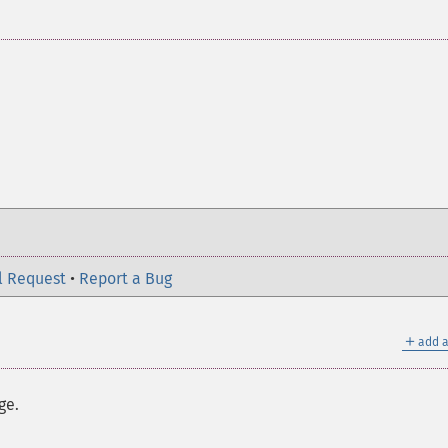
l Request
•
Report a Bug
＋
add a
ge.