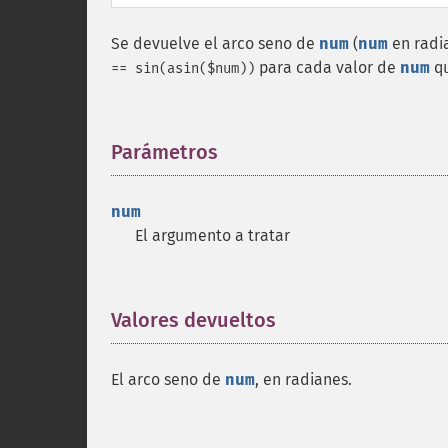
Se devuelve el arco seno de
num
(
num
en radi
para cada valor de
num
qu
== sin(asin($num))
Parámetros
¶
num
El argumento a tratar
Valores devueltos
¶
El arco seno de
num
, en radianes.