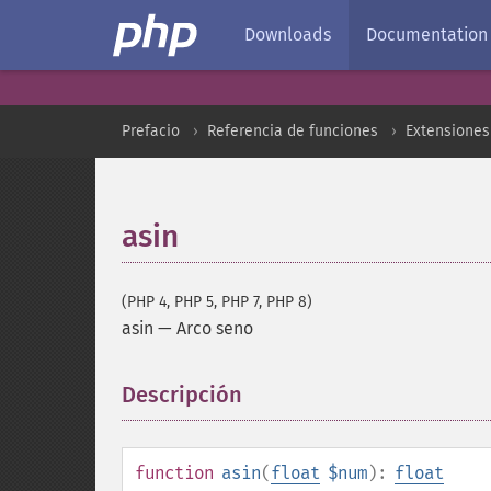
Downloads
Documentation
Prefacio
Referencia de funciones
Extensione
asin
(PHP 4, PHP 5, PHP 7, PHP 8)
asin
—
Arco seno
Descripción
¶
function
asin
(
float
$num
):
float