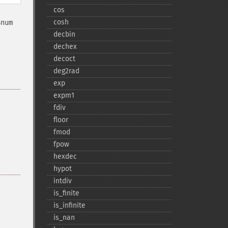
cos
cosh
$num
decbin
dechex
decoct
deg2rad
exp
expm1
fdiv
floor
fmod
fpow
hexdec
hypot
intdiv
is_​finite
is_​infinite
is_​nan