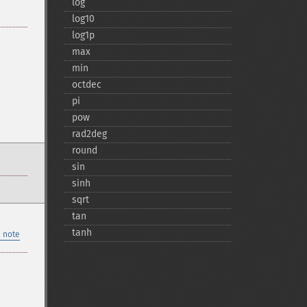
log
log10
log1p
max
min
octdec
pi
pow
rad2deg
round
sin
sinh
sqrt
tan
tanh
 note