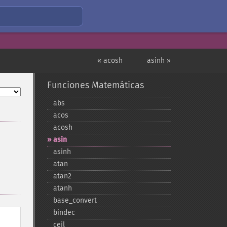
« acosh
asinh »
Funciones Matemáticas
abs
acos
acosh
asin
asinh
atan
atan2
atanh
base_​convert
bindec
ceil