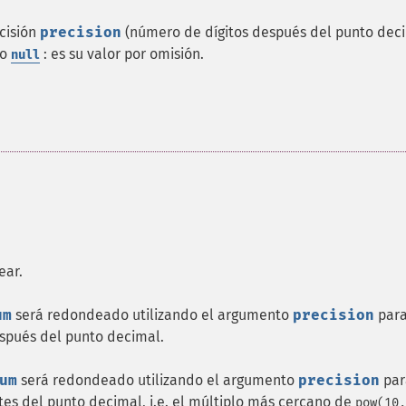
cisión
precision
(número de dígitos después del punto deci
 o
: es su valor por omisión.
null
ear.
um
será redondeado utilizando el argumento
precision
par
después del punto decimal.
um
será redondeado utilizando el argumento
precision
par
antes del punto decimal, i.e. el múltiplo más cercano de
pow(10,