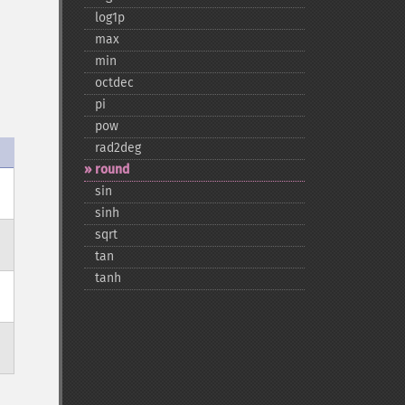
log1p
max
min
octdec
pi
pow
rad2deg
round
sin
sinh
sqrt
tan
tanh