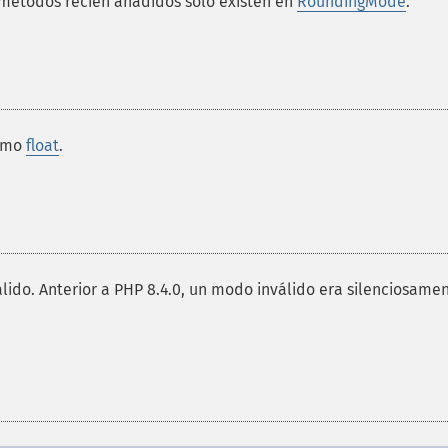
métodos recién añadidos solo existen en
RoundingMode
.
omo
float
.
lido. Anterior a PHP 8.4.0, un modo inválido era silenciosame