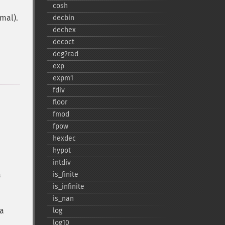
cosh
mal).
decbin
dechex
decoct
deg2rad
exp
expm1
fdiv
floor
fmod
fpow
hexdec
hypot
intdiv
a
is_​finite
is_​infinite
is_​nan
a
log
log10