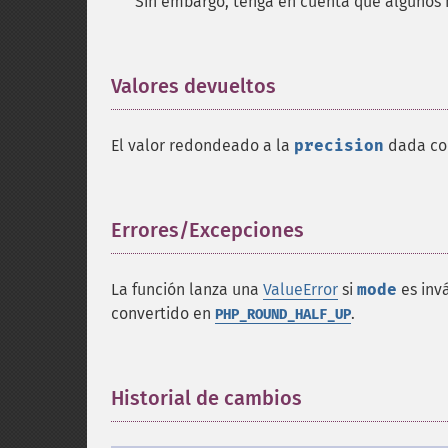
Sin embargo, tenga en cuenta que algunos 
Valores devueltos
¶
El valor redondeado a la
precision
dada c
Errores/Excepciones
¶
La función lanza una
ValueError
si
mode
es invá
convertido en
.
PHP_ROUND_HALF_UP
Historial de cambios
¶