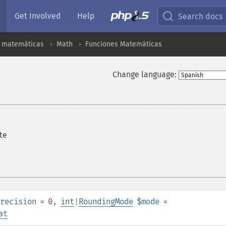
Get Involved
Help
Search docs
s matemáticas
Math
Funciones Matemáticas
Change language:
te
recision
= 0
,
int
|
RoundingMode
$mode
=
at