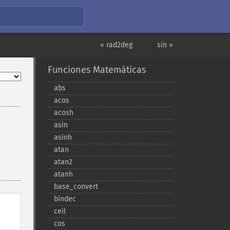
« rad2deg
sin »
Funciones Matemáticas
abs
acos
acosh
asin
asinh
atan
atan2
atanh
base_​convert
bindec
ceil
cos