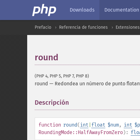
Downloads
Documentation
Prefacio
Referencia de funciones
Extensione
round
(PHP 4, PHP 5, PHP 7, PHP 8)
round
—
Redondea un número de punto flotan
Descripción
¶
function
round
(
int
|
float
$num
,
int
$p
RoundingMode::HalfAwayFromZero
):
flo