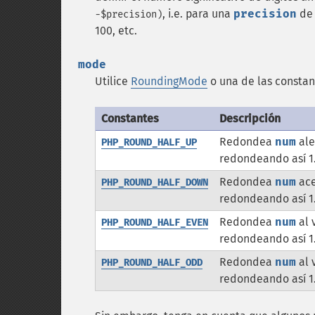
, i.e. para una
precision
de 
-$precision)
100, etc.
mode
Utilice
RoundingMode
o una de las constan
Constantes
Descripción
Redondea
num
ale
PHP_ROUND_HALF_UP
redondeando así 1.5 
Redondea
num
ace
PHP_ROUND_HALF_DOWN
redondeando así 1.5 
Redondea
num
al 
PHP_ROUND_HALF_EVEN
redondeando así 1.5
Redondea
num
al 
PHP_ROUND_HALF_ODD
redondeando así 1.5