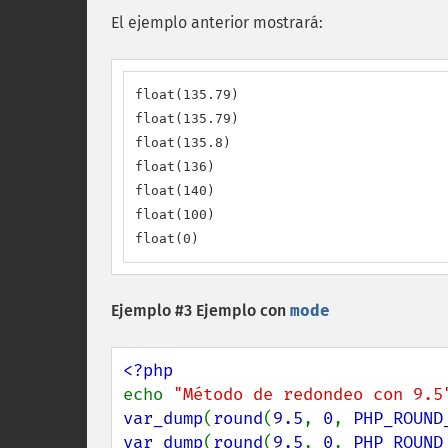
El ejemplo anterior mostrará:
float(135.79)

float(135.79)

float(135.8)

float(136)

float(140)

float(100)

float(0)
Ejemplo #3 Ejemplo con
mode
echo 
"Método de redondeo con 9.5
var_dump
(
round
(
9.5
, 
0
, 
PHP_ROUND
var_dump
(
round
(
9.5
, 
0
, 
PHP_ROUND