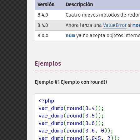
Versión
Descripción
8.4.0
Cuatro nuevos métodos de redon
8.4.0
Ahora lanza una
ValueError
si
mo
8.0.0
num
ya no acepta objetos intern
Ejemplos
¶
Ejemplo #1 Ejemplo con
round()
<?php

var_dump
(
round
(
3.4
var_dump
(
round
(
3.5
var_dump
(
round
(
3.6
var_dump
(
round
(
3.6
, 
0
var_dump
(
round
(
5.045
, 
2