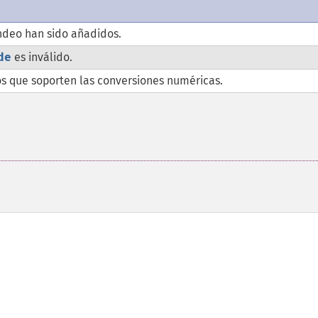
deo han sido añadidos.
de
es inválido.
os que soporten las conversiones numéricas.