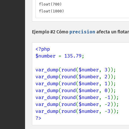
float(700)

float(1000)
Ejemplo #2 Cómo
precision
afecta un flota
<?php

$number 
= 
135.79
;

var_dump
(
round
(
$number
, 
3
var_dump
(
round
(
$number
, 
2
var_dump
(
round
(
$number
, 
1
var_dump
(
round
(
$number
, 
0
var_dump
(
round
(
$number
, -
1
var_dump
(
round
(
$number
, -
2
var_dump
(
round
(
$number
, -
3
?>