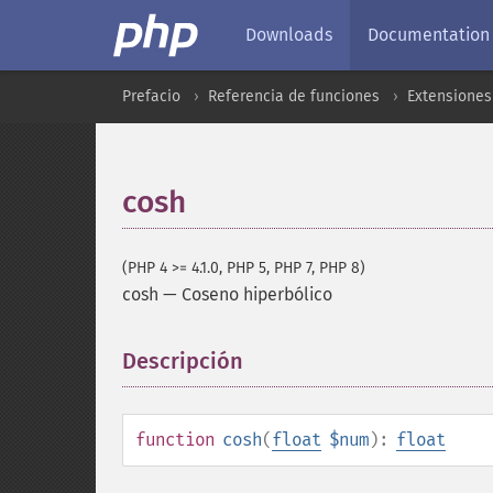
Downloads
Documentation
Prefacio
Referencia de funciones
Extensione
cosh
(PHP 4 >= 4.1.0, PHP 5, PHP 7, PHP 8)
cosh
—
Coseno hiperbólico
Descripción
¶
function
cosh
(
float
$num
):
float