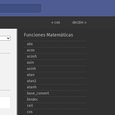
« cos
decbin »
Funciones Matemáticas
abs
acos
acosh
asin
asinh
atan
atan2
atanh
base_​convert
bindec
ceil
cos