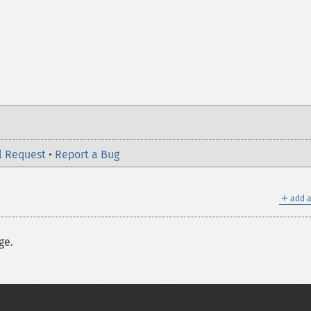
l Request
•
Report a Bug
＋
add a
ge.