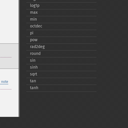
log1p
max
min
octdec
pi
pow
rad2deg
round
sin
sinh
sqrt
tan
 note
tanh