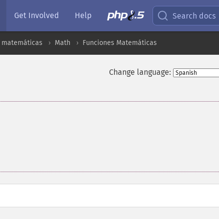
Get Involved
Help
Search docs
s matemáticas
Math
Funciones Matemáticas
Change language: