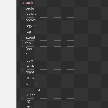
cosh
decbin
dechex
decoct
deg2rad
exp
expm1
fdiv
floor
fmod
fpow
hexdec
hypot
intdiv
is_​finite
is_​infinite
is_​nan
log
log10