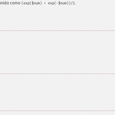
finido como
.
(exp($num) + exp(-$num))/2