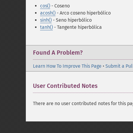
cos()
- Coseno
acosh()
- Arco coseno hiperbólico
sinh()
- Seno hiperbólico
tanh()
- Tangente hiperbólica
Found A Problem?
Learn How To Improve This Page
•
Submit a Pul
User Contributed Notes
There are no user contributed notes for this pa