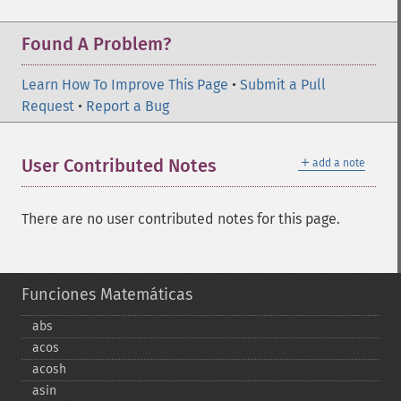
Found A Problem?
Learn How To Improve This Page
•
Submit a Pull
Request
•
Report a Bug
＋
User Contributed Notes
add a note
There are no user contributed notes for this page.
Funciones Matemáticas
abs
acos
acosh
asin