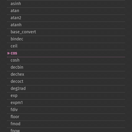
asinh
atan
atan2
atanh
base_​convert
bindec
ceil
cos
cosh
decbin
dechex
decoct
deg2rad
exp
expm1
fdiv
floor
fmod
fpow