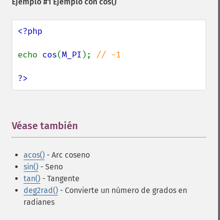
Ejemplo #1 Ejemplo con
cos()
<?php

echo 
cos
(
M_PI
); 
// -1

?>
Véase también
¶
acos()
- Arc coseno
sin()
- Seno
tan()
- Tangente
deg2rad()
- Convierte un número de grados en
radianes