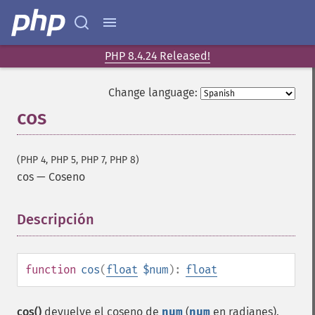
PHP 8.4.24 Released!
Change language:
cos
(PHP 4, PHP 5, PHP 7, PHP 8)
cos
—
Coseno
Descripción
¶
function
cos
(
float
$num
):
float
cos()
devuelve el coseno de
num
(
num
en radianes).