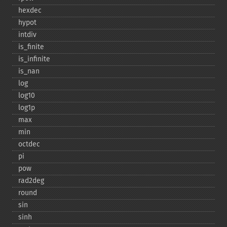
hexdec
hypot
intdiv
is_​finite
is_​infinite
is_​nan
log
log10
log1p
max
min
octdec
pi
pow
rad2deg
round
sin
sinh