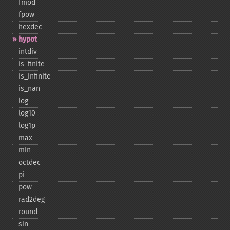
fmod
fpow
hexdec
hypot
intdiv
is_​finite
is_​infinite
is_​nan
log
log10
log1p
max
min
octdec
pi
pow
rad2deg
round
sin