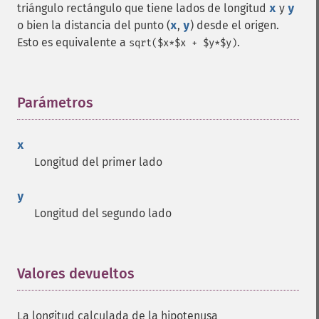
triángulo rectángulo que tiene lados de longitud
x
y
y
o bien la distancia del punto (
x
,
y
) desde el origen.
Esto es equivalente a
.
sqrt($x*$x + $y*$y)
Parámetros
¶
x
Longitud del primer lado
y
Longitud del segundo lado
Valores devueltos
¶
La longitud calculada de la hipotenusa