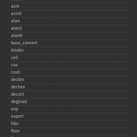
asin
asinh
atan
atan2
atanh
base_​convert
bindec
ceil
cos
cosh
decbin
dechex
decoct
deg2rad
exp
expm1
fdiv
floor