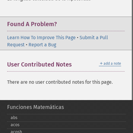
Found A Problem?
Learn How To Improve This Page
•
Submit a Pull
Request
•
Report a Bug
＋
User Contributed Notes
add a note
There are no user contributed notes for this page.
Funciones Matemáticas
abs
acos
acosh