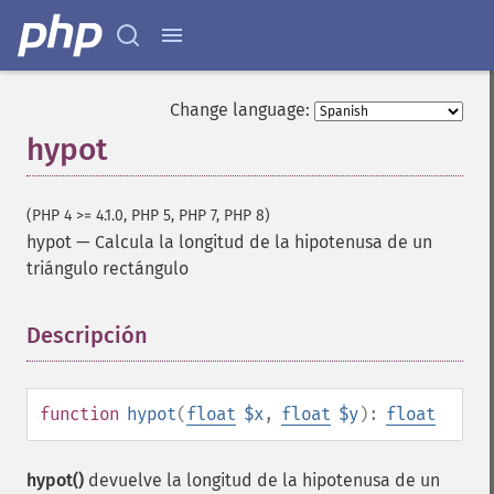
Change language:
hypot
(PHP 4 >= 4.1.0, PHP 5, PHP 7, PHP 8)
hypot
—
Calcula la longitud de la hipotenusa de un
triángulo rectángulo
Descripción
¶
function
hypot
(
float
$x
,
float
$y
):
float
hypot()
devuelve la longitud de la hipotenusa de un