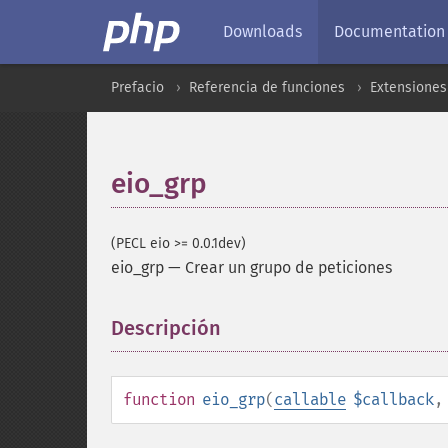
Downloads
Documentation
Prefacio
Referencia de funciones
Extensiones
eio_grp
(PECL eio >= 0.0.1dev)
eio_grp
—
Crear un grupo de peticiones
Descripción
¶
function
eio_grp
(
callable
$callback