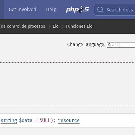
Get Involved
Help
Search docs
 de control de procesos
Eio
Funciones Eio
Change language:
,
string
$data
= NULL
):
resource