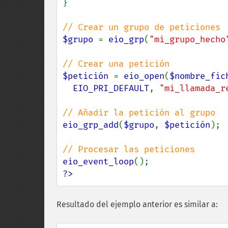
}

$grupo 
= 
eio_grp
(
"mi_grupo_hecho
$petición 
= 
eio_open
(
$nombre_fic
EIO_PRI_DEFAULT
, 
"mi_llamada_r
eio_grp_add
(
$grupo
, 
$petición
);

eio_event_loop
?>
Resultado del ejemplo anterior es similar a: