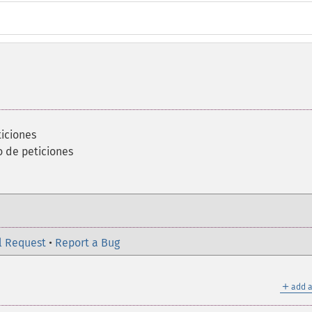
iciones
o de peticiones
l Request
•
Report a Bug
＋
add a