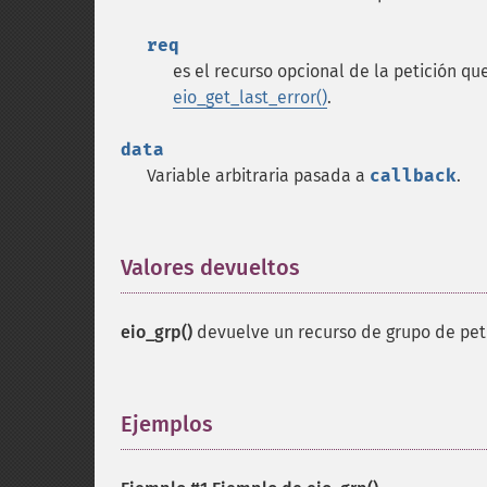
req
es el recurso opcional de la petición q
eio_get_last_error()
.
data
Variable arbitraria pasada a
callback
.
Valores devueltos
¶
eio_grp()
devuelve un recurso de grupo de peti
Ejemplos
¶