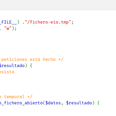
_FILE__
) .
"/fichero-eio.tmp"
, 
"w"
$resultado
) {

xiste

o_fichero_abierto
(
$datos
, 
$resultado
) {
