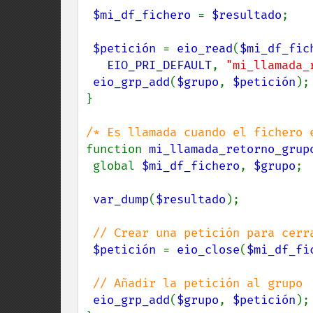
$mi_df_fichero 
= 
$resultado
;

$petición 
= 
eio_read
(
$mi_df_fic
EIO_PRI_DEFAULT
, 
"mi_llamada_
eio_grp_add
(
$grupo
, 
$petición
);

}

function 
mi_llamada_retorno_grup
 global 
$mi_df_fichero
, 
$grupo
;

var_dump
(
$resultado
);

// Crear una petición para cerra
$petición 
= 
eio_close
(
$mi_df_fi
// Añadir la petición al grupo

eio_grp_add
(
$grupo
, 
$petición
);
