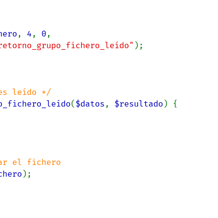
hero
, 
4
, 
0
,

retorno_grupo_fichero_leído"
);

o_fichero_leído
(
$datos
, 
$resultado
) {

r el fichero

chero
);
