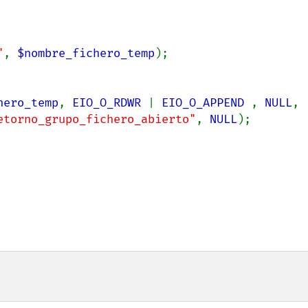
"
, 
$nombre_fichero_temp
);

hero_temp
, 
EIO_O_RDWR 
| 
EIO_O_APPEND 
, 
NULL
,

etorno_grupo_fichero_abierto"
, 
NULL
);
