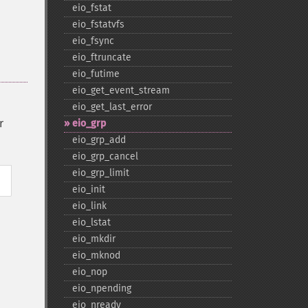
eio_​fstat
eio_​fstatvfs
eio_​fsync
eio_​ftruncate
eio_​futime
eio_​get_​event_​stream
eio_​get_​last_​error
r
eio_​grp
eio_​grp_​add
eio_​grp_​cancel
eio_​grp_​limit
eio_​init
eio_​link
eio_​lstat
eio_​mkdir
eio_​mknod
eio_​nop
eio_​npending
eio_​nready