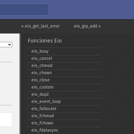
« eio_get_last_error
eio_grp_add »
Funciones Eio
eio_​busy
eio_​cancel
eio_​chmod
eio_​chown
eio_​close
eio_​custom
eio_​dup2
eio_​event_​loop
eio_​fallocate
eio_​fchmod
eio_​fchown
eio_​fdatasync