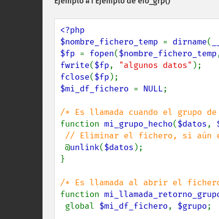
Ejemplo #1 Ejemplo de
eio_grp()
<?php

$nombre_fichero_temp 
= 
dirname
(
_
$fp 
= 
fopen
(
$nombre_fichero_temp
fwrite
(
$fp
, 
"algunos datos"
fclose
(
$fp
$mi_df_fichero 
= 
NULL
;

function 
mi_grupo_hecho
(
$datos
, 
// Eliminar el fichero, si aún e
@
unlink
(
$datos
);

}

function 
mi_llamada_retorno_grup
 global 
$mi_df_fichero
, 
$grupo
;
