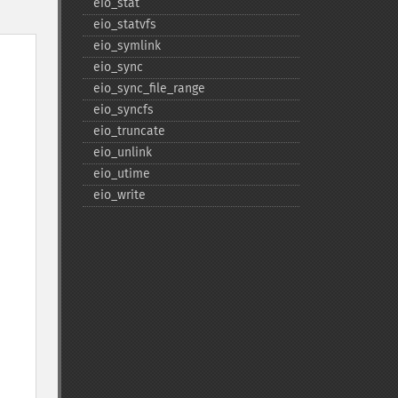
eio_​stat
eio_​statvfs
eio_​symlink
eio_​sync
eio_​sync_​file_​range
eio_​syncfs
eio_​truncate
eio_​unlink
eio_​utime
eio_​write