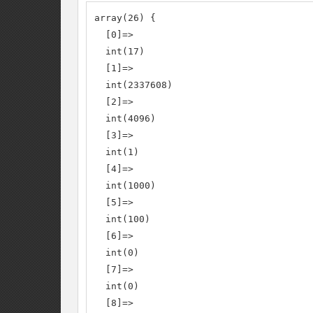
array(26) {

  [0]=>

  int(17)

  [1]=>

  int(2337608)

  [2]=>

  int(4096)

  [3]=>

  int(1)

  [4]=>

  int(1000)

  [5]=>

  int(100)

  [6]=>

  int(0)

  [7]=>

  int(0)

  [8]=>
