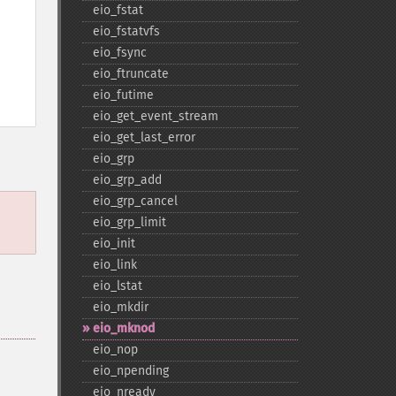
eio_​fstat
eio_​fstatvfs
eio_​fsync
eio_​ftruncate
eio_​futime
eio_​get_​event_​stream
eio_​get_​last_​error
eio_​grp
eio_​grp_​add
eio_​grp_​cancel
eio_​grp_​limit
eio_​init
eio_​link
eio_​lstat
eio_​mkdir
eio_​mknod
eio_​nop
eio_​npending
eio_​nready