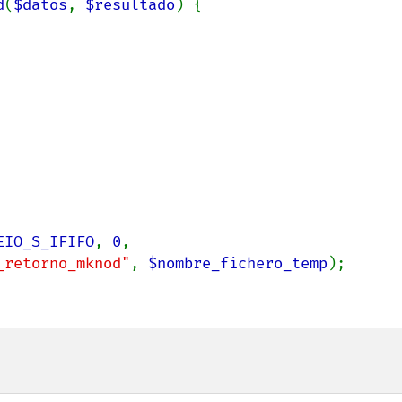
d
(
$datos
, 
$resultado
) {

EIO_S_IFIFO
, 
0
,

_retorno_mknod"
, 
$nombre_fichero_temp