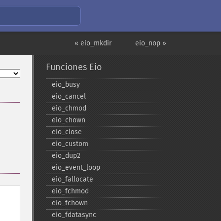
« eio_mkdir
eio_nop »
Funciones Eio
eio_​busy
eio_​cancel
eio_​chmod
eio_​chown
eio_​close
eio_​custom
eio_​dup2
eio_​event_​loop
eio_​fallocate
eio_​fchmod
eio_​fchown
eio_​fdatasync