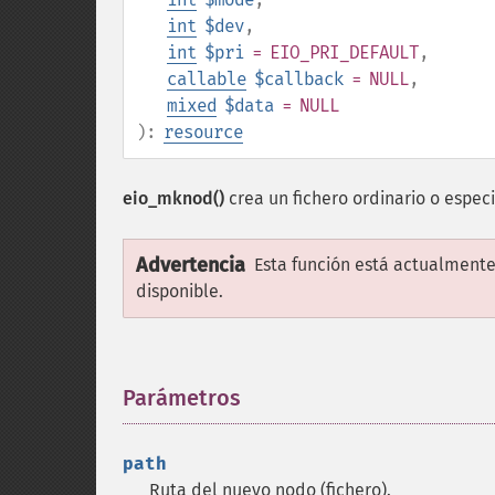
int
$dev
,
int
$pri
= EIO_PRI_DEFAULT
,
callable
$callback
= NULL
,
mixed
$data
= NULL
):
resource
eio_mknod()
crea un fichero ordinario o espec
Advertencia
Esta función está actualmente
disponible.
Parámetros
¶
path
Ruta del nuevo nodo (fichero).