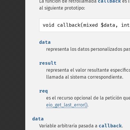
La función de retrollamada
callback
es l
al siguiente prototipo:
void callback(mixed $data, int
data
representa los datos personalizados pas
result
representa el valor resultante específic
llamada al sistema correspondiente.
req
es el recurso opcional de la petición q
eio_get_last_error()
.
data
Variable arbitraria pasada a
callback
.