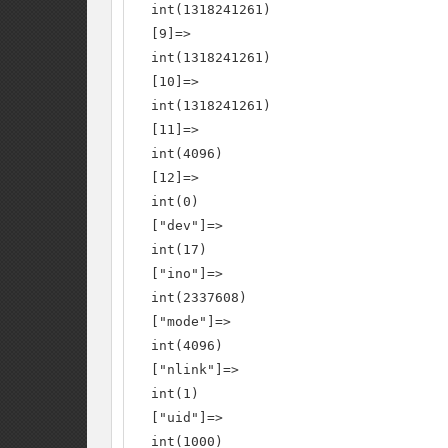
  int(1318241261)

  [9]=>

  int(1318241261)

  [10]=>

  int(1318241261)

  [11]=>

  int(4096)

  [12]=>

  int(0)

  ["dev"]=>

  int(17)

  ["ino"]=>

  int(2337608)

  ["mode"]=>

  int(4096)

  ["nlink"]=>

  int(1)

  ["uid"]=>

  int(1000)
