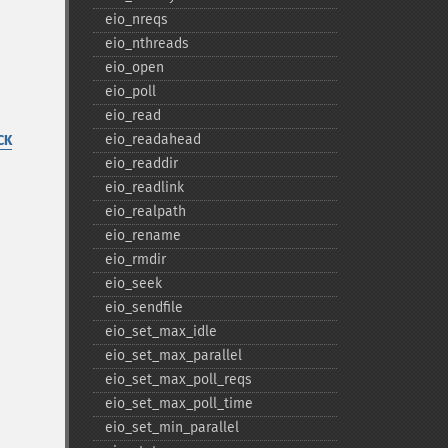
eio_​nreqs
eio_​nthreads
eio_​open
eio_​poll
eio_​read
eio_​readahead
CK
eio_​readdir
eio_​readlink
eio_​realpath
eio_​rename
eio_​rmdir
eio_​seek
eio_​sendfile
eio_​set_​max_​idle
eio_​set_​max_​parallel
eio_​set_​max_​poll_​reqs
eio_​set_​max_​poll_​time
eio_​set_​min_​parallel