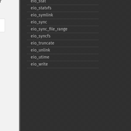
r
eio_​stat
eio_​statvfs
eio_​symlink
eio_​sync
eio_​sync_​file_​range
eio_​syncfs
eio_​truncate
eio_​unlink
eio_​utime
eio_​write