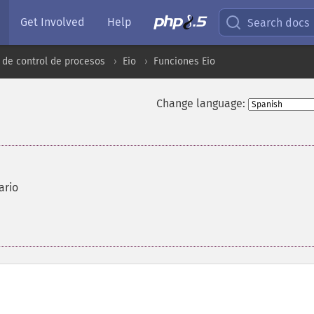
Get Involved
Help
Search docs
 de control de procesos
Eio
Funciones Eio
Change language:
ario