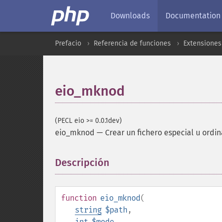
Downloads
Documentation
Prefacio
Referencia de funciones
Extensiones
eio_mknod
(PECL eio >= 0.0.1dev)
eio_mknod
—
Crear un fichero especial u ordin
Descripción
¶
function
eio_mknod
(
string
$path
,
int
$mode
,