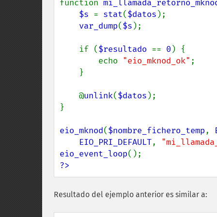
function 
mi_llamada_retorno_mkno
$s 
= 
stat
(
$datos
);

var_dump
(
$s
);

    if (
$resultado 
== 
0
) {

        echo 
"eio_mknod_ok"
;

    }

    @
unlink
(
$datos
);

}

eio_mknod
(
$nombre_fichero_temp
, 
EIO_PRI_DEFAULT
, 
"mi_llamada
eio_event_loop
?>
Resultado del ejemplo anterior es similar a: