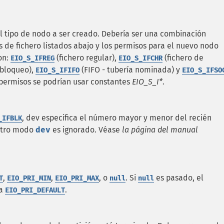
el tipo de nodo a ser creado. Debería ser una combinación
s de fichero listados abajo y los permisos para el nuevo nodo
son:
(fichero regular),
(fichero de
EIO_S_IFREG
EIO_S_IFCHR
 bloqueo),
(FIFO - tubería nominada) y
EIO_S_IFIFO
EIO_S_IFSO
 permisos se podrían usar constantes
EIO_S_I*
.
, dev especifica el número mayor y menor del recién
_IFBLK
 otro modo
dev
es ignorado. Véase
la página del manual
,
,
, o
. Si
es pasado, el
T
EIO_PRI_MIN
EIO_PRI_MAX
null
null
 a
.
EIO_PRI_DEFAULT