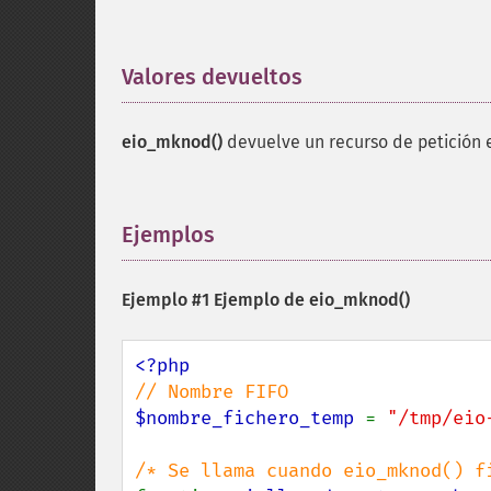
Valores devueltos
¶
eio_mknod()
devuelve un recurso de petición 
Ejemplos
¶
Ejemplo #1 Ejemplo de
eio_mknod()
$nombre_fichero_temp 
= 
"/tmp/eio