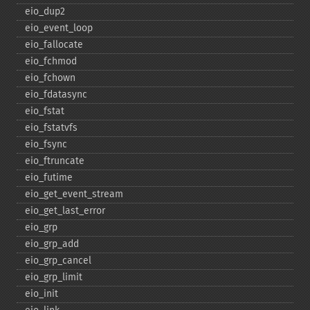
eio_​dup2
eio_​event_​loop
eio_​fallocate
eio_​fchmod
eio_​fchown
eio_​fdatasync
eio_​fstat
eio_​fstatvfs
eio_​fsync
eio_​ftruncate
eio_​futime
eio_​get_​event_​stream
eio_​get_​last_​error
eio_​grp
eio_​grp_​add
eio_​grp_​cancel
eio_​grp_​limit
eio_​init