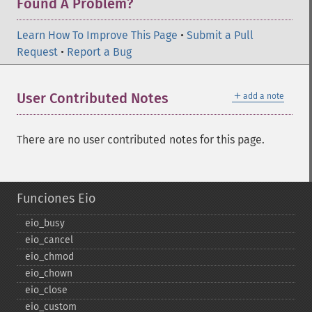
Found A Problem?
Learn How To Improve This Page
•
Submit a Pull
Request
•
Report a Bug
＋
User Contributed Notes
add a note
There are no user contributed notes for this page.
Funciones Eio
eio_​busy
eio_​cancel
eio_​chmod
eio_​chown
eio_​close
eio_​custom