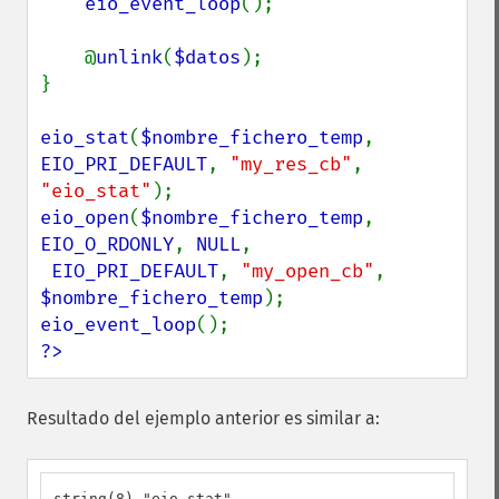
eio_event_loop
();

    @
unlink
(
$datos
);

}

eio_stat
(
$nombre_fichero_temp
, 
EIO_PRI_DEFAULT
, 
"my_res_cb"
, 
"eio_stat"
eio_open
(
$nombre_fichero_temp
, 
EIO_O_RDONLY
, 
NULL
,

EIO_PRI_DEFAULT
, 
"my_open_cb"
, 
$nombre_fichero_temp
eio_event_loop
?>
Resultado del ejemplo anterior es similar a:
string(8) "eio_stat"
