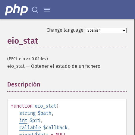
Change language:
eio_stat
(PECL eio >= 0.0.1dev)
eio_stat
—
Obtener el estado de un fichero
Descripción
¶
function
eio_stat
(
string
$path
,
int
$pri
,
callable
$callback
,
mixed
$data
= NULL