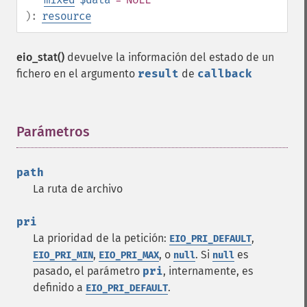
):
resource
eio_stat()
devuelve la información del estado de un
fichero en el argumento
result
de
callback
Parámetros
¶
path
La ruta de archivo
pri
La prioridad de la petición:
,
EIO_PRI_DEFAULT
,
, o
. Si
es
EIO_PRI_MIN
EIO_PRI_MAX
null
null
pasado, el parámetro
pri
, internamente, es
definido a
.
EIO_PRI_DEFAULT