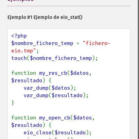
Ejemplo #1 Ejemplo de
eio_stat()
<?php

$nombre_fichero_temp 
= 
"fichero-
eio.tmp"
touch
(
$nombre_fichero_temp
);

function 
my_res_cb
(
$datos
, 
$resultado
) {

var_dump
(
$datos
);

var_dump
(
$resultado
);

}

function 
my_open_cb
(
$datos
, 
$resultado
) {

eio_close
(
$resultado
);
