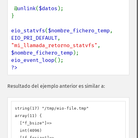
 @
unlink
(
$datos
);

}

eio_statvfs
(
$nombre_fichero_temp
, 
EIO_PRI_DEFAULT
, 
"mi_llamada_retorno_statvfs"
, 
$nombre_fichero_temp
eio_event_loop
?>
Resultado del ejemplo anterior es similar a:
string(17) "/tmp/eio-file.tmp"

array(11) {

  ["f_bsize"]=>

  int(4096)

  ["f_frsize"]=>
