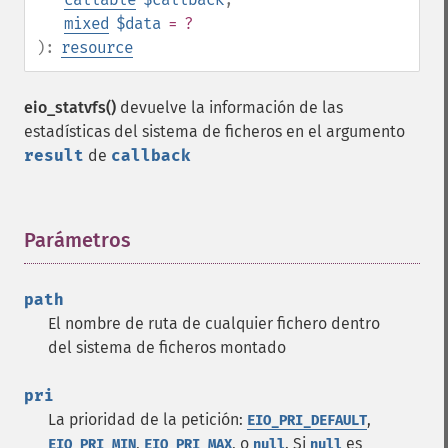
mixed
$data
= ?
):
resource
eio_statvfs()
devuelve la información de las
estadísticas del sistema de ficheros en el argumento
result
de
callback
Parámetros
¶
path
El nombre de ruta de cualquier fichero dentro
del sistema de ficheros montado
pri
La prioridad de la petición:
,
EIO_PRI_DEFAULT
,
, o
. Si
es
EIO_PRI_MIN
EIO_PRI_MAX
null
null