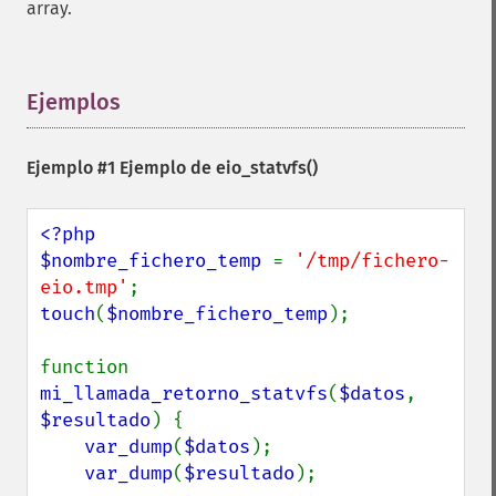
array.
Ejemplos
¶
Ejemplo #1 Ejemplo de
eio_statvfs()
<?php

$nombre_fichero_temp 
= 
'/tmp/fichero-
eio.tmp'
touch
(
$nombre_fichero_temp
);

function 
mi_llamada_retorno_statvfs
(
$datos
, 
$resultado
) {

var_dump
(
$datos
);

var_dump
(
$resultado
);
