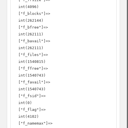
  int(4096)

  ["f_blocks"]=>

  int(262144)

  ["f_bfree"]=>

  int(262111)

  ["f_bavail"]=>

  int(262111)

  ["f_files"]=>

  int(1540815)

  ["f_ffree"]=>

  int(1540743)

  ["f_favail"]=>

  int(1540743)

  ["f_fsid"]=>

  int(0)

  ["f_flag"]=>

  int(4102)

  ["f_namemax"]=>
