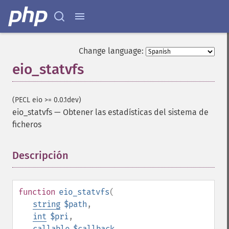
Change language:
eio_statvfs
(PECL eio >= 0.0.1dev)
eio_statvfs
—
Obtener las estadísticas del sistema de
ficheros
Descripción
¶
function
eio_statvfs
(
string
$path
,
int
$pri
,
callable
$callback
,