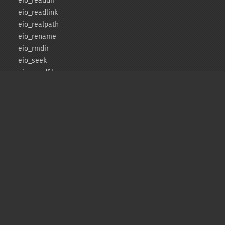
eio_​readdir
eio_​readlink
eio_​realpath
eio_​rename
eio_​rmdir
eio_​seek
eio_​sendfile
eio_​set_​max_​idle
eio_​set_​max_​parallel
eio_​set_​max_​poll_​reqs
eio_​set_​max_​poll_​time
eio_​set_​min_​parallel
eio_​stat
eio_​statvfs
eio_​symlink
eio_​sync
eio_​sync_​file_​range
eio_​syncfs
eio_​truncate