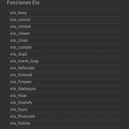
Funciones Eio
eio_​busy
eio_​cancel
eio_​chmod
eio_​chown
eio_​close
eio_​custom
eio_​dup2
eio_​event_​loop
eio_​fallocate
eio_​fchmod
eio_​fchown
eio_​fdatasync
eio_​fstat
eio_​fstatvfs
eio_​fsync
eio_​ftruncate
eio_​futime