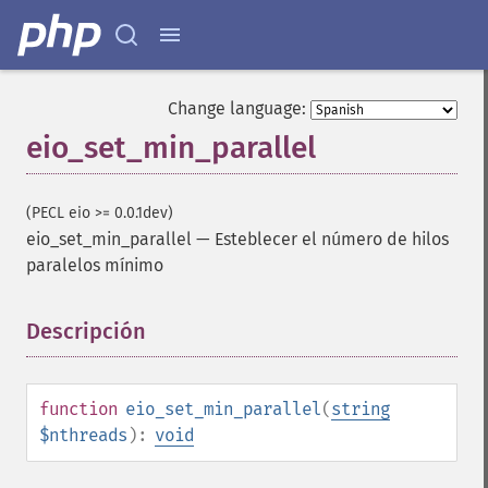
Change language:
eio_set_min_parallel
(PECL eio >= 0.0.1dev)
eio_set_min_parallel
—
Esteblecer el número de hilos
paralelos mínimo
Descripción
¶
function
eio_set_min_parallel
(
string
$nthreads
):
void