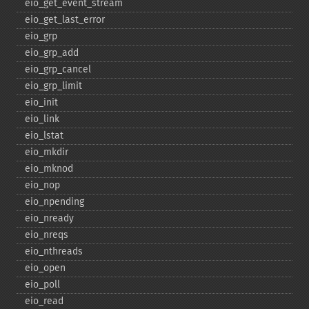
eio_​get_​event_​stream
eio_​get_​last_​error
eio_​grp
eio_​grp_​add
eio_​grp_​cancel
eio_​grp_​limit
eio_​init
eio_​link
eio_​lstat
eio_​mkdir
eio_​mknod
eio_​nop
eio_​npending
eio_​nready
eio_​nreqs
eio_​nthreads
eio_​open
eio_​poll
eio_​read