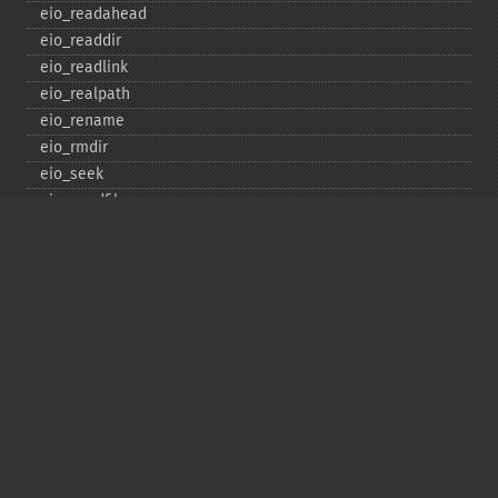
eio_​readahead
eio_​readdir
eio_​readlink
eio_​realpath
eio_​rename
eio_​rmdir
eio_​seek
eio_​sendfile
eio_​set_​max_​idle
eio_​set_​max_​parallel
eio_​set_​max_​poll_​reqs
eio_​set_​max_​poll_​time
eio_​set_​min_​parallel
eio_​stat
eio_​statvfs
eio_​symlink
eio_​sync
eio_​sync_​file_​range
eio_​syncfs