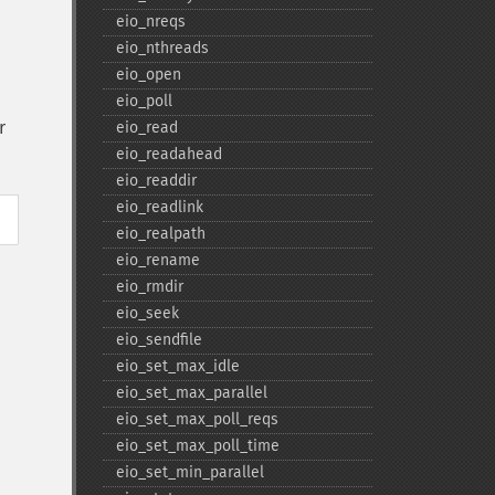
eio_​nreqs
eio_​nthreads
eio_​open
eio_​poll
r
eio_​read
eio_​readahead
eio_​readdir
eio_​readlink
eio_​realpath
eio_​rename
eio_​rmdir
eio_​seek
eio_​sendfile
eio_​set_​max_​idle
eio_​set_​max_​parallel
eio_​set_​max_​poll_​reqs
eio_​set_​max_​poll_​time
eio_​set_​min_​parallel