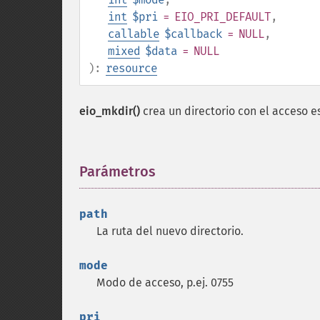
int
$pri
= EIO_PRI_DEFAULT
,
callable
$callback
= NULL
,
mixed
$data
= NULL
):
resource
eio_mkdir()
crea un directorio con el acceso e
Parámetros
¶
path
La ruta del nuevo directorio.
mode
Modo de acceso, p.ej. 0755
pri