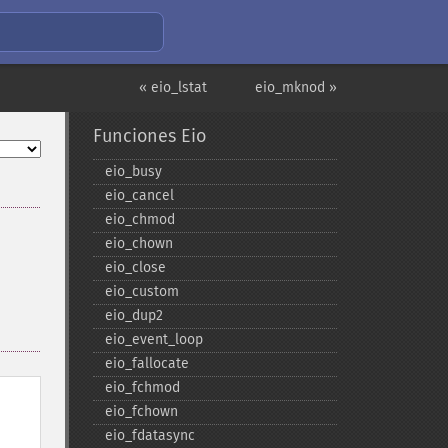
« eio_lstat
eio_mknod »
Funciones Eio
eio_​busy
eio_​cancel
eio_​chmod
eio_​chown
eio_​close
eio_​custom
eio_​dup2
eio_​event_​loop
eio_​fallocate
eio_​fchmod
eio_​fchown
eio_​fdatasync