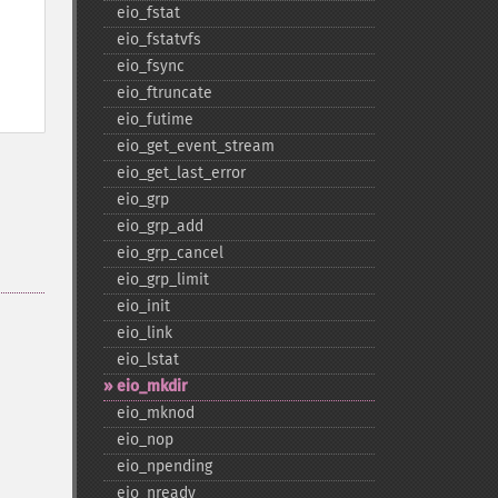
eio_​fstat
eio_​fstatvfs
eio_​fsync
eio_​ftruncate
eio_​futime
eio_​get_​event_​stream
eio_​get_​last_​error
eio_​grp
eio_​grp_​add
eio_​grp_​cancel
eio_​grp_​limit
eio_​init
eio_​link
eio_​lstat
eio_​mkdir
eio_​mknod
eio_​nop
eio_​npending
eio_​nready