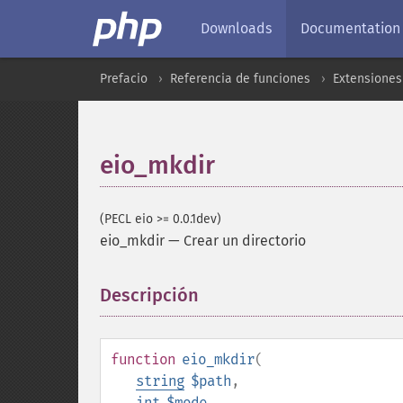
Downloads
Documentation
Prefacio
Referencia de funciones
Extensiones
eio_mkdir
(PECL eio >= 0.0.1dev)
eio_mkdir
—
Crear un directorio
Descripción
¶
function
eio_mkdir
(
string
$path
,
int
$mode
,