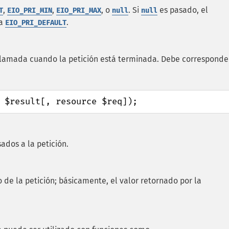
,
,
, o
. Si
es pasado, el
T
EIO_PRI_MIN
EIO_PRI_MAX
null
null
 a
.
EIO_PRI_DEFAULT
lamada cuando la petición está terminada. Debe corresponde
 $result[, resource $req]);
ados a la petición.
o de la petición; básicamente, el valor retornado por la