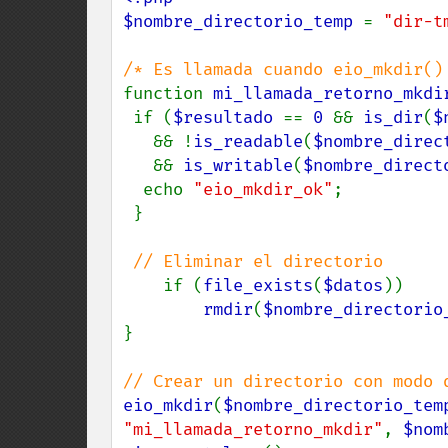
$nombre_directorio_temp 
= 
"dir-t
function 
mi_llamada_retorno_mkdi
 if (
$resultado 
== 
0 
&& 
is_dir
(
$
   && !
is_readable
(
$nombre_direc
   && 
is_writable
(
$nombre_direct
  echo 
"eio_mkdir_ok"
;

 }

// Eliminar el directorio

if (
file_exists
(
$datos
))

rmdir
(
$nombre_directorio
}

eio_mkdir
(
$nombre_directorio_tem
"mi_llamada_retorno_mkdir"
, 
$nom