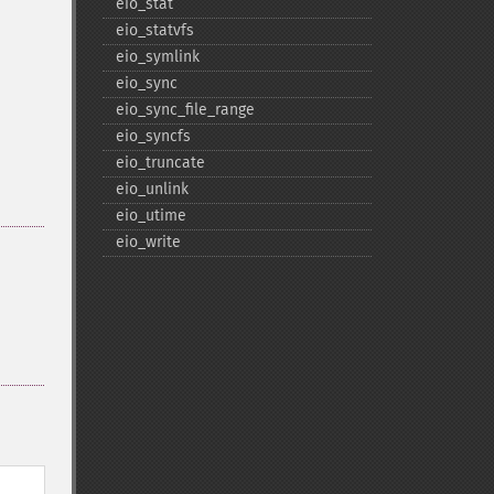
eio_​stat
eio_​statvfs
eio_​symlink
eio_​sync
eio_​sync_​file_​range
eio_​syncfs
eio_​truncate
eio_​unlink
eio_​utime
eio_​write