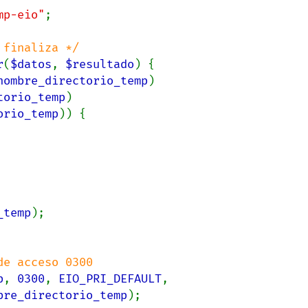
mp-eio"
;

r
(
$datos
, 
$resultado
) {

nombre_directorio_temp
)

torio_temp
)

orio_temp
)) {

_temp
);

p
, 
0300
, 
EIO_PRI_DEFAULT
, 
bre_directorio_temp