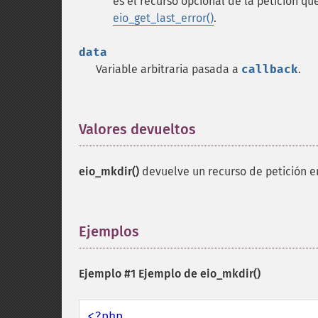
es el recurso opcional de la petición q
eio_get_last_error()
.
data
Variable arbitraria pasada a
callback
.
Valores devueltos
¶
eio_mkdir()
devuelve un recurso de petición e
Ejemplos
¶
Ejemplo #1 Ejemplo de
eio_mkdir()
<?php
