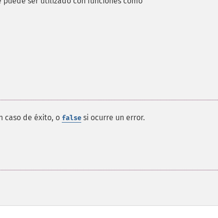
ue puede ser utilizado con funciones como
n caso de éxito, o
si ocurre un error.
false