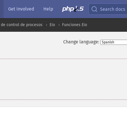
Get Involved
Help
Search docs
 de control de procesos
Eio
Funciones Eio
Change language: