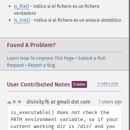
is_file()
- Indica si el fichero es un fichero
verdadero
is_link()
- Indica si el fichero es un enlace simbólico
Found A Problem?
Learn How To Improve This Page
•
Submit a Pull
Request
•
Report a Bug
＋
User Contributed Notes
add a note
5 notes
divinity76 at gmail dot com
6
7 years ago
¶
up
down
is_executable() does not check the 
PATH environment variable, so if your 
current working dir is /dir/ and you 