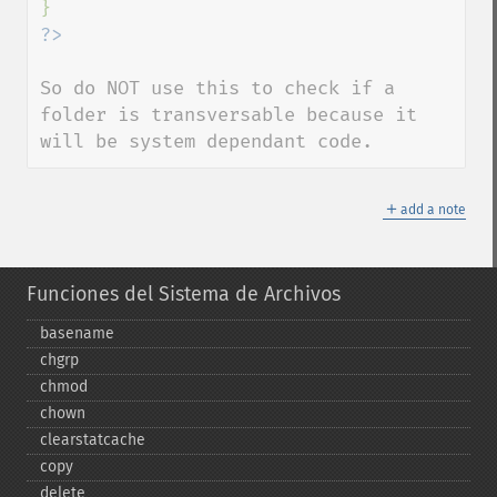
So do NOT use this to check if a 
folder is transversable because it 
will be system dependant code.
＋
add a note
Funciones del Sistema de Archivos
basename
chgrp
chmod
chown
clearstatcache
copy
delete