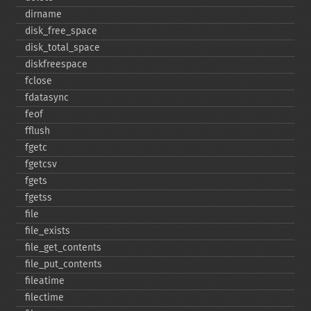
dirname
disk_​free_​space
disk_​total_​space
diskfreespace
fclose
fdatasync
feof
fflush
fgetc
fgetcsv
fgets
fgetss
file
file_​exists
file_​get_​contents
file_​put_​contents
fileatime
filectime