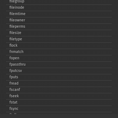
filegroup
fileinode
filemtime
fileowner
fileperms
filesize
filetype
flock
fnmatch
fopen
fpassthru
fputcsv
fputs
fread
fscanf
fseek
fstat
fsync
ftell