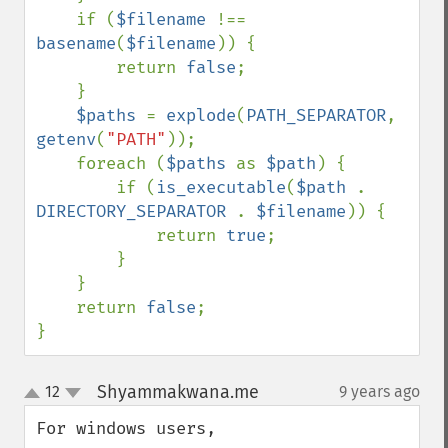
    if (
$filename 
!== 
basename
(
$filename
)) {

        return 
false
;

    }

$paths 
= 
explode
(
PATH_SEPARATOR
, 
getenv
(
"PATH"
));

    foreach (
$paths 
as 
$path
) {

        if (
is_executable
(
$path 
. 
DIRECTORY_SEPARATOR 
. 
$filename
)) {

            return 
true
;

        }

    }

    return 
false
;

}
Shyammakwana.me
12
9 years ago
¶
up
down
For windows users, 
