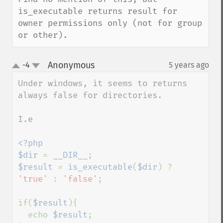
is_executable returns result for 
owner permissions only (not for group 
or other).
Anonymous
-4
5 years ago
¶
up
down
Under windows, it seems to returns 
always false for directories.

I.e

<?php

$dir 
= 
__DIR__
$result 
= 
is_executable
(
$dir
) ? 
'true' 
: 
'false'
;

if(
$result
){

  echo 
$result
;
