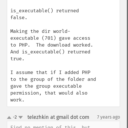
is_executable() returned 
false.

Making the dir world-
executable (701) gave access 
to PHP.  The download worked. 
And is_executable() returned 
true.

I assume that if I added PHP 
to the group of the folder and 
gave the group executable 
permission, that would also 
work.
telezhkin at gmail dot com
-2
7 years ago
¶
up
down
Find no mention of this, but 