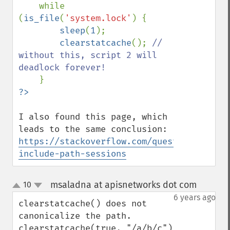
while 
(
is_file
(
'system.lock'
) {

sleep
(
1
);

clearstatcache
(); 
// 
without this, script 2 will 
deadlock forever!

I also found this page, which 
https://stackoverflow.com/questions/92512
include-path-sessions
msaladna at apisnetworks dot com
10
¶
up
down
6 years ago
clearstatcache() does not 
canonicalize the path. 
clearstatcache(true, "/a/b/c") 