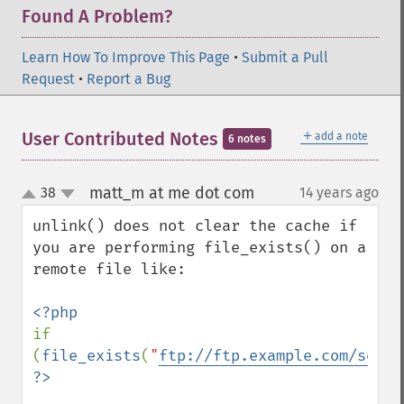
Found A Problem?
Learn How To Improve This Page
•
Submit a Pull
Request
•
Report a Bug
＋
User Contributed Notes
add a note
6 notes
matt_m at me dot com
38
14 years ago
¶
up
down
unlink() does not clear the cache if 
you are performing file_exists() on a 
remote file like:

if 
(
file_exists
(
"
ftp://ftp.example.com/somef