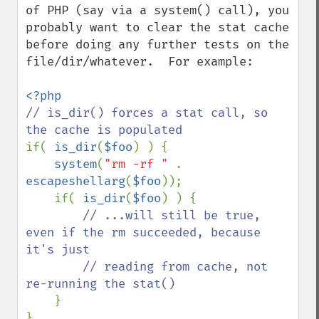
of PHP (say via a system() call), you 
probably want to clear the stat cache 
before doing any further tests on the 
file/dir/whatever.  For example:

// is_dir() forces a stat call, so 
if( 
is_dir
(
$foo
) ) {

system
(
"rm -rf " 
. 
escapeshellarg
(
$foo
));

    if( 
is_dir
(
$foo
) ) {

// ...will still be true, 
even if the rm succeeded, because 
it's just

        // reading from cache, not 
re-running the stat()

}
