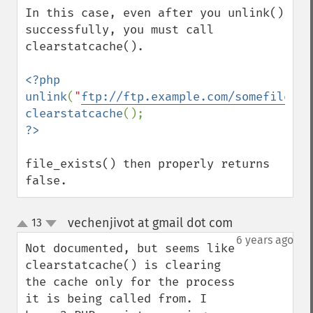
In this case, even after you unlink() 
successfully, you must call 
clearstatcache().

<?php

unlink
(
"
ftp://ftp.example.com/somefile
"
clearstatcache
file_exists() then properly returns 
false.
vechenjivot at gmail dot com
13
¶
up
down
6 years ago
Not documented, but seems like 
clearstatcache() is clearing 
the cache only for the process 
it is being called from. I 