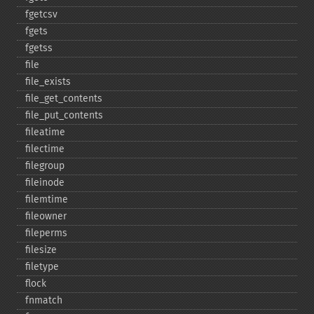
fgetcsv
fgets
fgetss
file
file_​exists
file_​get_​contents
file_​put_​contents
fileatime
filectime
filegroup
fileinode
filemtime
fileowner
fileperms
filesize
filetype
flock
fnmatch