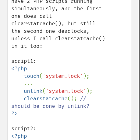
have 2 PHP scripts running 
simultaneously, and the first 
one does call 
clearstatcache(), but still 
the second one deadlocks, 
unless I call clearstatcache() 
in it too:

<?php

    touch
(
'system.lock'
);

    ...

unlink
(
'system.lock'
);

clearstatcache
(); 
// 
<?php
