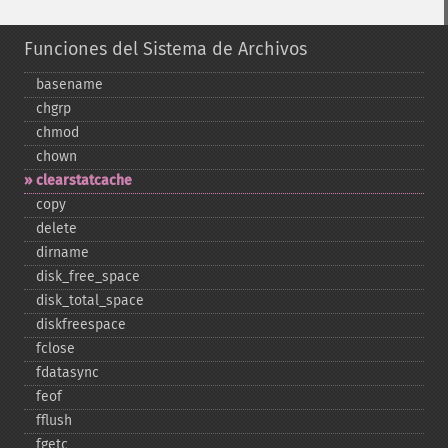
Funciones del Sistema de Archivos
basename
chgrp
chmod
chown
clearstatcache
copy
delete
dirname
disk_​free_​space
disk_​total_​space
diskfreespace
fclose
fdatasync
feof
fflush
fgetc