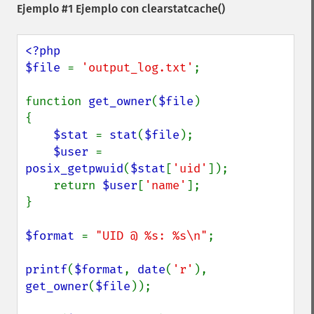
Ejemplo #1 Ejemplo con
clearstatcache()
<?php

$file 
= 
'output_log.txt'
;

function 
get_owner
(
$file
)

{

$stat 
= 
stat
(
$file
);

$user 
= 
posix_getpwuid
(
$stat
[
'uid'
]);

    return 
$user
[
'name'
];

}

$format 
= 
"UID @ %s: %s\n"
;

printf
(
$format
, 
date
(
'r'
), 
get_owner
(
$file
));
