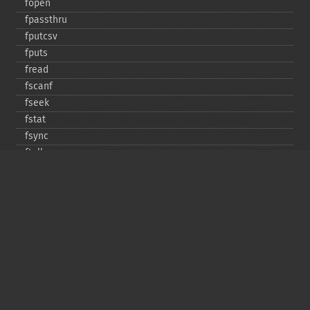
fopen
fpassthru
fputcsv
fputs
fread
fscanf
fseek
fstat
fsync
ftell
ftruncate
fwrite
glob
is_​dir
is_​executable
is_​file
is_​link
is_​readable
is_​uploaded_​file