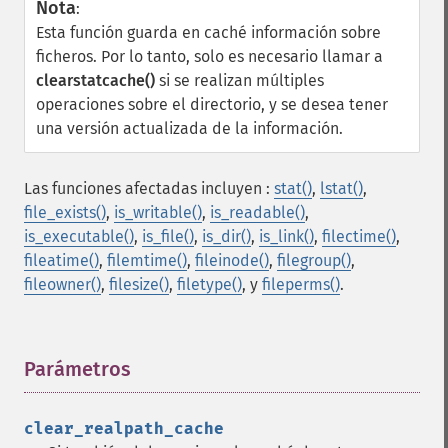
Nota
:
Esta función guarda en caché información sobre
ficheros. Por lo tanto, solo es necesario llamar a
clearstatcache()
si se realizan múltiples
operaciones sobre el directorio, y se desea tener
una versión actualizada de la información.
Las funciones afectadas incluyen :
stat()
,
lstat()
,
file_exists()
,
is_writable()
,
is_readable()
,
is_executable()
,
is_file()
,
is_dir()
,
is_link()
,
filectime()
,
fileatime()
,
filemtime()
,
fileinode()
,
filegroup()
,
fileowner()
,
filesize()
,
filetype()
, y
fileperms()
.
Parámetros
¶
clear_realpath_cache