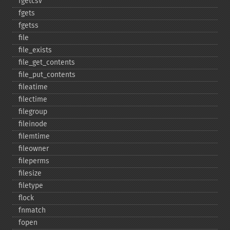
fgetcsv
fgets
fgetss
file
file_​exists
file_​get_​contents
file_​put_​contents
fileatime
filectime
filegroup
fileinode
filemtime
fileowner
fileperms
filesize
filetype
flock
fnmatch
fopen