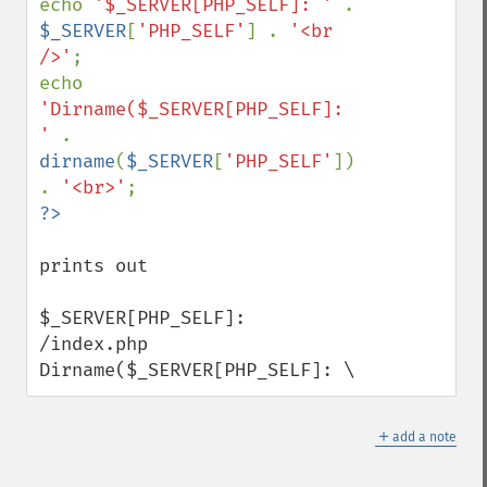
echo 
'$_SERVER[PHP_SELF]: ' 
. 
$_SERVER
[
'PHP_SELF'
] . 
'<br 
/>'
;

echo 
'Dirname($_SERVER[PHP_SELF]: 
' 
. 
dirname
(
$_SERVER
[
'PHP_SELF'
]) 
. 
'<br>'
prints out

$_SERVER[PHP_SELF]: 
/index.php

Dirname($_SERVER[PHP_SELF]: \
＋
add a note