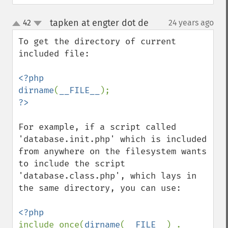
tapken at engter dot de
42
24 years ago
¶
up
down
To get the directory of current 
included file:

<?php

dirname
(
__FILE__
For example, if a script called 
'database.init.php' which is included 
from anywhere on the filesystem wants 
to include the script 
'database.class.php', which lays in 
the same directory, you can use:

include_once(
dirname
(
__FILE__
) . 