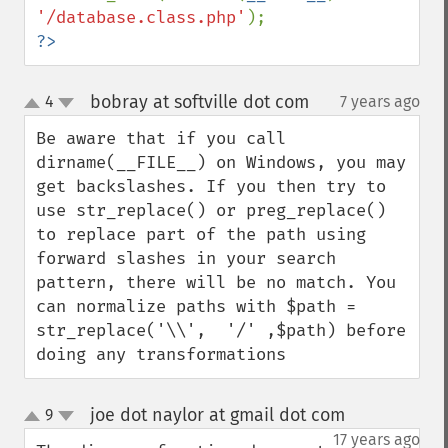
'/database.class.php'
?>
bobray at softville dot com
4
7 years ago
¶
up
down
Be aware that if you call 
dirname(__FILE__) on Windows, you may 
get backslashes. If you then try to 
use str_replace() or preg_replace() 
to replace part of the path using 
forward slashes in your search 
pattern, there will be no match. You 
can normalize paths with $path = 
str_replace('\\',  '/' ,$path) before 
doing any transformations
joe dot naylor at gmail dot com
9
¶
up
down
17 years ago