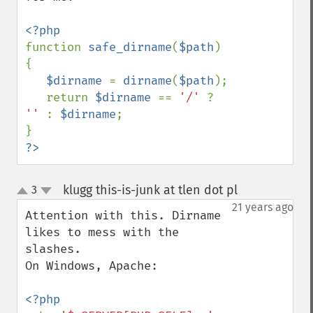
function 
safe_dirname
(
$path
)

{

$dirname 
= 
dirname
(
$path
);

   return 
$dirname 
== 
'/' 
? 
'' 
: 
$dirname
;

?>
klugg this-is-junk at tlen dot pl
3
¶
up
down
21 years ago
Attention with this. Dirname 
likes to mess with the 
slashes.

On Windows, Apache: 
