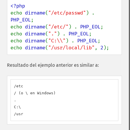
echo 
dirname
(
"/etc/passwd"
) . 
PHP_EOL
;

echo 
dirname
(
"/etc/"
) . 
PHP_EOL
;

echo 
dirname
(
"."
) . 
PHP_EOL
;

echo 
dirname
(
"C:\\"
) . 
PHP_EOL
;

echo 
dirname
(
"/usr/local/lib"
, 
2
);
Resultado del ejemplo anterior es similar a:
/etc

/ (o \ en Windows)

.

C:\

/usr