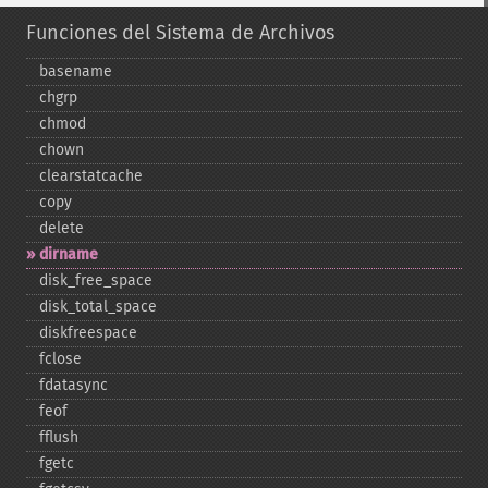
Funciones del Sistema de Archivos
basename
chgrp
chmod
chown
clearstatcache
copy
delete
dirname
disk_​free_​space
disk_​total_​space
diskfreespace
fclose
fdatasync
feof
fflush
fgetc