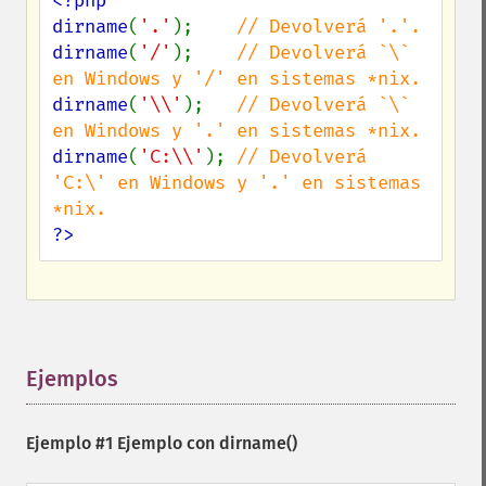
<?php

dirname
(
'.'
);    
dirname
(
'/'
);    
// Devolverá `\` 
dirname
(
'\\'
);   
// Devolverá `\` 
dirname
(
'C:\\'
); 
// Devolverá 
'C:\' en Windows y '.' en sistemas 
?>
Ejemplos
¶
Ejemplo #1 Ejemplo con
dirname()