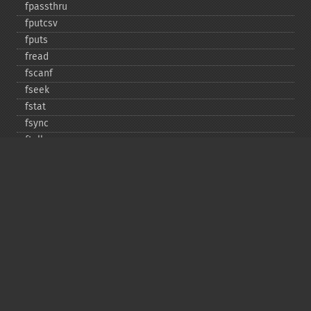
fpassthru
fputcsv
fputs
fread
fscanf
fseek
fstat
fsync
ftell
ftruncate
fwrite
glob
is_​dir
is_​executable
is_​file
is_​link
is_​readable
is_​uploaded_​file
is_​writable