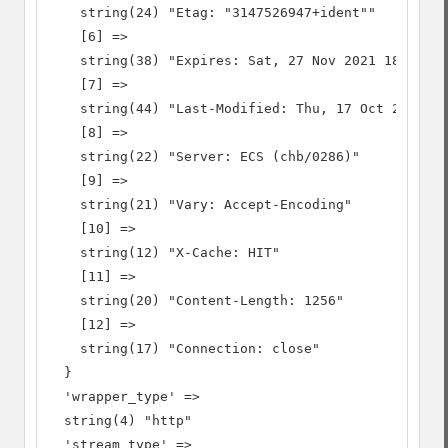
    string(24) "Etag: "3147526947+ident""

    [6] =>

    string(38) "Expires: Sat, 27 Nov 2021 18:17:57
    [7] =>

    string(44) "Last-Modified: Thu, 17 Oct 2019 07
    [8] =>

    string(22) "Server: ECS (chb/0286)"

    [9] =>

    string(21) "Vary: Accept-Encoding"

    [10] =>

    string(12) "X-Cache: HIT"

    [11] =>

    string(20) "Content-Length: 1256"

    [12] =>

    string(17) "Connection: close"

  }

  'wrapper_type' =>

  string(4) "http"

  'stream_type' =>
