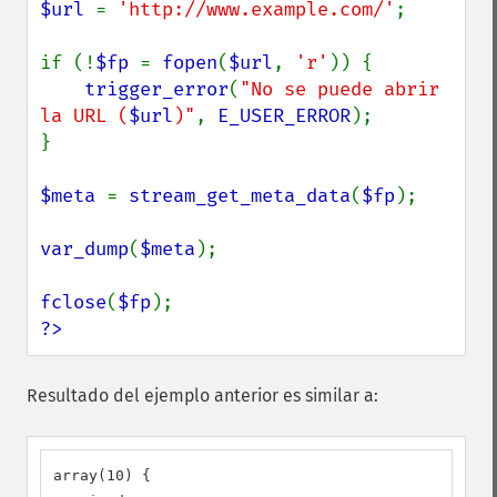
$url 
= 
'http://www.example.com/'
;

if (!
$fp 
= 
fopen
(
$url
, 
'r'
)) {

trigger_error
(
"No se puede abrir 
la URL (
$url
)"
, 
E_USER_ERROR
);

}

$meta 
= 
stream_get_meta_data
(
$fp
);

var_dump
(
$meta
);

fclose
(
$fp
?>
Resultado del ejemplo anterior es similar a:
array(10) {
