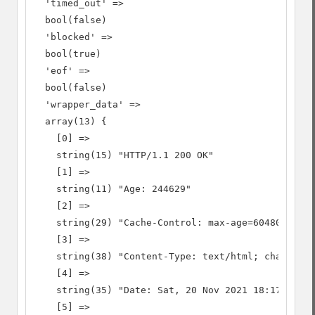
  'timed_out' =>

  bool(false)

  'blocked' =>

  bool(true)

  'eof' =>

  bool(false)

  'wrapper_data' =>

  array(13) {

    [0] =>

    string(15) "HTTP/1.1 200 OK"

    [1] =>

    string(11) "Age: 244629"

    [2] =>

    string(29) "Cache-Control: max-age=604800"

    [3] =>

    string(38) "Content-Type: text/html; charset=U
    [4] =>

    string(35) "Date: Sat, 20 Nov 2021 18:17:57 GM
    [5] =>
