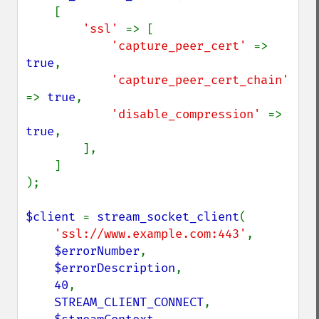
    [

'ssl' 
=> [

'capture_peer_cert' 
=> 
true
,

'capture_peer_cert_chain' 
=> 
true
,

'disable_compression' 
=> 
true
,

        ],

    ]

);

$client 
= 
stream_socket_client
(

'ssl://www.example.com:443'
,

$errorNumber
,

$errorDescription
,

40
,

STREAM_CLIENT_CONNECT
,
