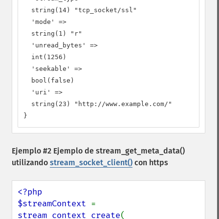
  string(14) "tcp_socket/ssl"

  'mode' =>

  string(1) "r"

  'unread_bytes' =>

  int(1256)

  'seekable' =>

  bool(false)

  'uri' =>

  string(23) "http://www.example.com/"

}
Ejemplo #2 Ejemplo de
stream_get_meta_data()
utilizando
stream_socket_client()
con https
<?php

$streamContext 
= 
stream_context_create
(
