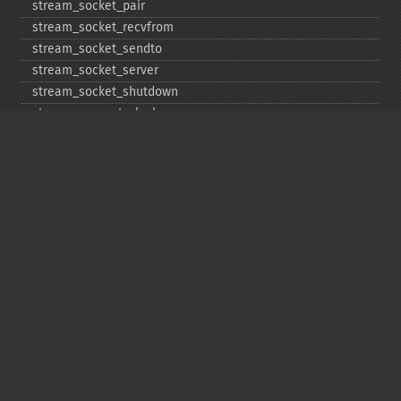
stream_​socket_​pair
stream_​socket_​recvfrom
stream_​socket_​sendto
stream_​socket_​server
stream_​socket_​shutdown
stream_​supports_​lock
stream_​wrapper_​register
stream_​wrapper_​restore
stream_​wrapper_​unregister
Copyright © 2001-2026 The PHP Documentation
Group
My PHP.net
Contact
Other PHP.net sites