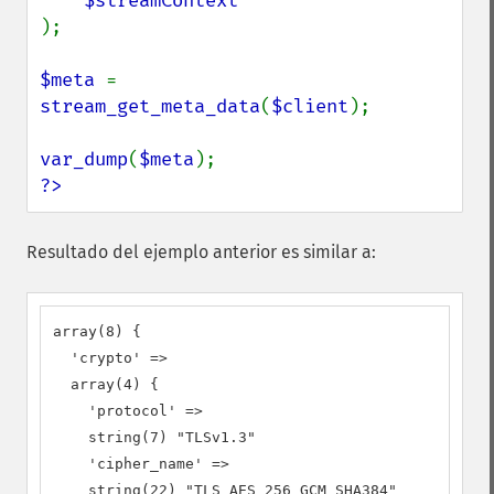
);

$meta 
= 
stream_get_meta_data
(
$client
);

var_dump
(
$meta
?>
Resultado del ejemplo anterior es similar a:
array(8) {

  'crypto' =>

  array(4) {

    'protocol' =>

    string(7) "TLSv1.3"

    'cipher_name' =>

    string(22) "TLS_AES_256_GCM_SHA384"
