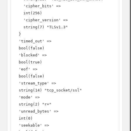
    'cipher_bits' =>

    int(256)

    'cipher_version' =>

    string(7) "TLSv1.3"

  }

  'timed_out' =>

  bool(false)

  'blocked' =>

  bool(true)

  'eof' =>

  bool(false)

  'stream_type' =>

  string(14) "tcp_socket/ssl"

  'mode' =>

  string(2) "r+"

  'unread_bytes' =>

  int(0)

  'seekable' =>
