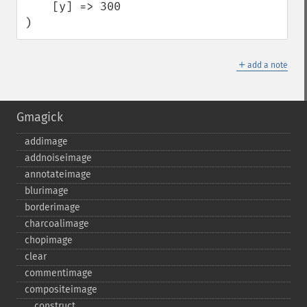
    [y] => 300

)
＋
add a note
Gmagick
addimage
addnoiseimage
annotateimage
blurimage
borderimage
charcoalimage
chopimage
clear
commentimage
compositeimage
_​_​construct