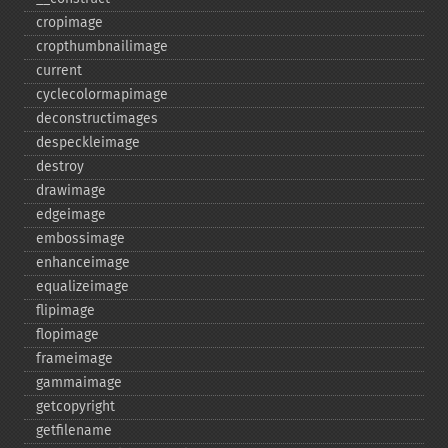
cropimage
cropthumbnailimage
current
cyclecolormapimage
deconstructimages
despeckleimage
destroy
drawimage
edgeimage
embossimage
enhanceimage
equalizeimage
flipimage
flopimage
frameimage
gammaimage
getcopyright
getfilename