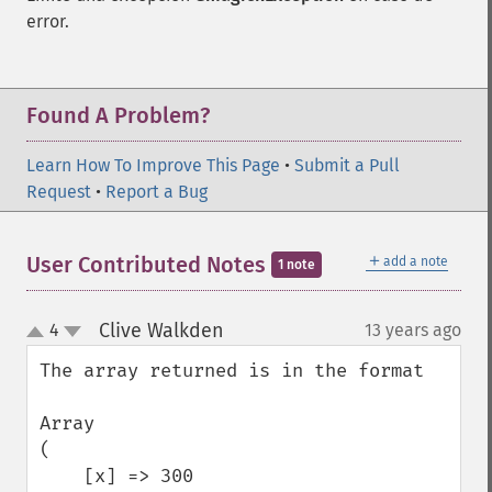
error.
Found A Problem?
Learn How To Improve This Page
•
Submit a Pull
Request
•
Report a Bug
＋
User Contributed Notes
add a note
1 note
Clive Walkden
4
13 years ago
¶
up
down
The array returned is in the format

Array

(

    [x] => 300
