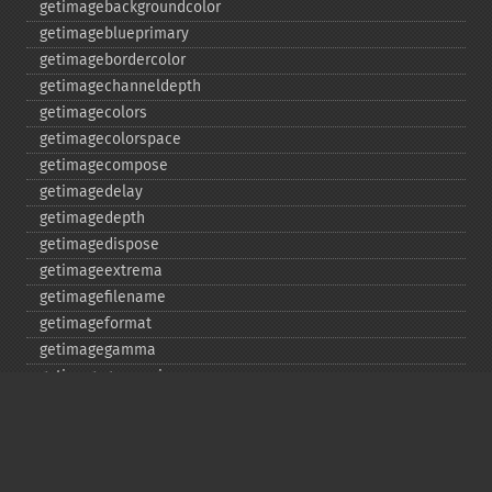
getimagebackgroundcolor
getimageblueprimary
getimagebordercolor
getimagechanneldepth
getimagecolors
getimagecolorspace
getimagecompose
getimagedelay
getimagedepth
getimagedispose
getimageextrema
getimagefilename
getimageformat
getimagegamma
getimagegreenprimary
getimageheight
getimagehistogram
getimageindex
getimageinterlacescheme