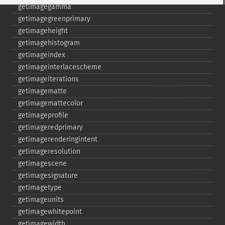
getimagegamma
getimagegreenprimary
getimageheight
getimagehistogram
getimageindex
getimageinterlacescheme
getimageiterations
getimagematte
getimagemattecolor
getimageprofile
getimageredprimary
getimagerenderingintent
getimageresolution
getimagescene
getimagesignature
getimagetype
getimageunits
getimagewhitepoint
getimagewidth