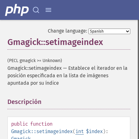
Change language:
Gmagick::setimageindex
(PECL gmagick >= Unknown)
Gmagick::setimageindex
—
Establece el iterador en la
posición especificada en la lista de imágenes
apuntada por su índice
Gmagick
Descripción
¶
addimage
addnoiseimage
annotateimage
public
function
blurimage
Gmagick::setimageindex
(
int
$index
):
borderimage
Gmagick