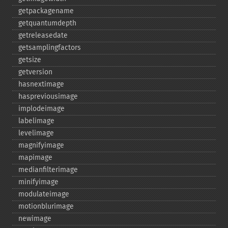
getpackagename
getquantumdepth
getreleasedate
getsamplingfactors
getsize
getversion
hasnextimage
haspreviousimage
implodeimage
labelimage
levelimage
magnifyimage
mapimage
medianfilterimage
minifyimage
modulateimage
motionblurimage
newimage