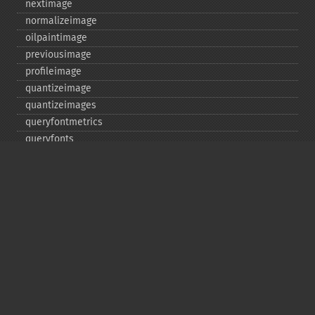
nextimage
normalizeimage
oilpaintimage
previousimage
profileimage
quantizeimage
quantizeimages
queryfontmetrics
queryfonts
queryformats
radialblurimage
raiseimage
read
readimage
readimageblob
readimagefile
reducenoiseimage
removeimage
removeimageprofile