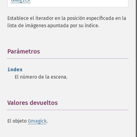
charcoalimage
chopimage
Establece el iterador en la posición especificada en la
clear
lista de imágenes apuntada por su índice.
commentimage
compositeimage
_​_​construct
Parámetros
¶
cropimage
cropthumbnailimage
current
index
cyclecolormapimage
El número de la escena.
deconstructimages
despeckleimage
destroy
Valores devueltos
¶
drawimage
edgeimage
embossimage
El objeto
Gmagick
.
enhanceimage
equalizeimage