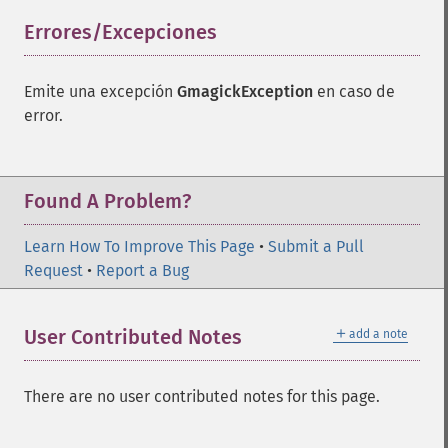
flipimage
Errores/Excepciones
¶
flopimage
frameimage
gammaimage
Emite una excepción
GmagickException
en caso de
getcopyright
error.
getfilename
getimagebackgroundcolor
getimageblueprimary
Found A Problem?
getimagebordercolor
getimagechanneldepth
Learn How To Improve This Page
getimagecolors
•
Submit a Pull
Request
getimagecolorspace
•
Report a Bug
getimagecompose
getimagedelay
＋
User Contributed Notes
add a note
getimagedepth
getimagedispose
getimageextrema
There are no user contributed notes for this page.
getimagefilename
getimageformat