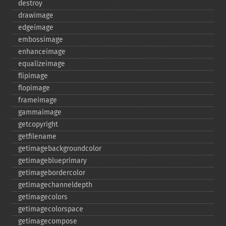
destroy
drawimage
edgeimage
embossimage
enhanceimage
equalizeimage
flipimage
flopimage
frameimage
gammaimage
getcopyright
getfilename
getimagebackgroundcolor
getimageblueprimary
getimagebordercolor
getimagechanneldepth
getimagecolors
getimagecolorspace
getimagecompose