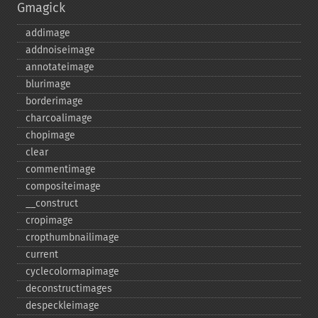
Gmagick
addimage
addnoiseimage
annotateimage
blurimage
borderimage
charcoalimage
chopimage
clear
commentimage
compositeimage
_​_​construct
cropimage
cropthumbnailimage
current
cyclecolormapimage
deconstructimages
despeckleimage