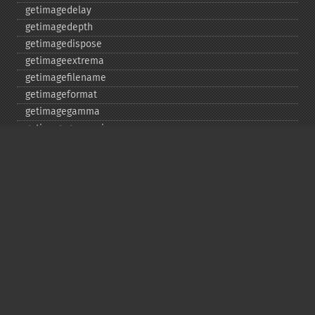
getimagedelay
getimagedepth
getimagedispose
getimageextrema
getimagefilename
getimageformat
getimagegamma
getimagegreenprimary
getimageheight
getimagehistogram
getimageindex
getimageinterlacescheme
getimageiterations
getimagematte
getimagemattecolor
getimageprofile
getimageredprimary
getimagerenderingintent
getimageresolution