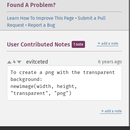
Found A Problem?
Learn How To Improve This Page
•
Submit a Pull
Request
•
Report a Bug
＋
User Contributed Notes
add a note
1 note
evitceted
4
6 years ago
¶
up
down
To create a png with the transparent 
background:

newimage(width, height, 
"transparent", "png")
＋
add a note