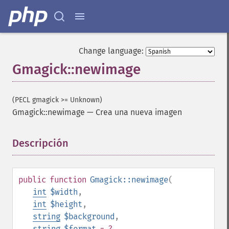
Change language:
Gmagick::newimage
(PECL gmagick >= Unknown)
Gmagick::newimage
—
Crea una nueva imagen
Descripción
¶
public
function
Gmagick::newimage
(
int
$width
,
int
$height
,
string
$background
,
string
$format
= ?