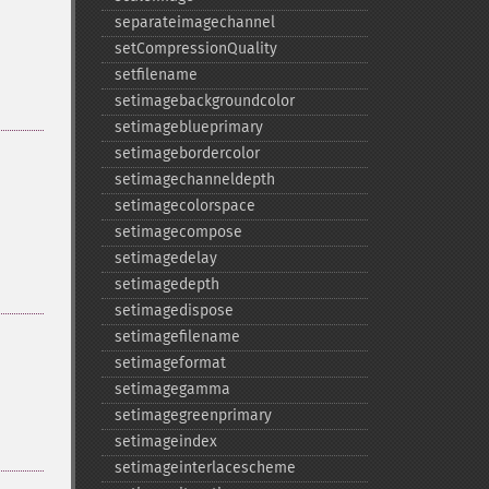
separateimagechannel
setCompressionQuality
setfilename
setimagebackgroundcolor
setimageblueprimary
setimagebordercolor
setimagechanneldepth
setimagecolorspace
setimagecompose
setimagedelay
setimagedepth
setimagedispose
setimagefilename
setimageformat
setimagegamma
setimagegreenprimary
setimageindex
setimageinterlacescheme