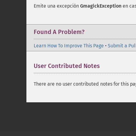
Emite una excepción
GmagickException
en cas
Found A Problem?
Learn How To Improve This Page
•
Submit a Pul
User Contributed Notes
There are no user contributed notes for this pa