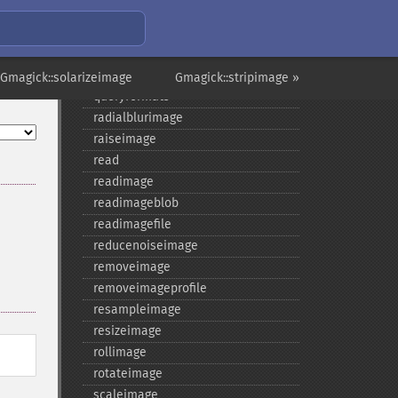
quantizeimage
quantizeimages
queryfontmetrics
queryfonts
 Gmagick::solarizeimage
Gmagick::stripimage »
queryformats
radialblurimage
raiseimage
read
readimage
readimageblob
readimagefile
reducenoiseimage
removeimage
removeimageprofile
resampleimage
resizeimage
rollimage
rotateimage
scaleimage