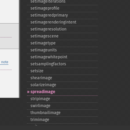
setimageiterations
setimageprofile
setimageredprimary
setimagerenderingintent
setimageresolution
setimagescene
setimagetype
setimageunits
setimagewhitepoint
 note
setsamplingfactors
setsize
shearimage
solarizeimage
spreadimage
stripimage
swirlimage
thumbnailimage
trimimage
write