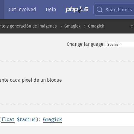
Get Involved
Help
Search docs
to y generación de imágenes
Gmagick
Gmagick
«
Change language:
ente cada píxel de un bloque
(
float
$radius
):
Gmagick