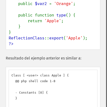
    public 
$var2 
= 
'Orange'
;

    public function 
type
() {

        return 
'Apple'
;

    }

ReflectionClass
::
export
(
'Apple'
?>
Resultado del ejemplo anterior es similar a:
Class [ <user> class Apple ] {

  @@ php shell code 1-8

  - Constants [0] {

  }
