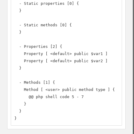
  - Static properties [0] {

  }

  - Static methods [0] {

  }

  - Properties [2] {

    Property [ <default> public $var1 ]

    Property [ <default> public $var2 ]

  }

  - Methods [1] {

    Method [ <user> public method type ] {

      @@ php shell code 5 - 7

    }

  }

}