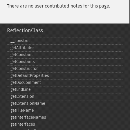
There are no user contributed notes for this page.
ReflectionClass
_​_​construct
getAttributes
getConstant
getConstants
getConstructor
getDefaultProperties
getDocComment
getEndLine
getExtension
getExtensionName
getFileName
getInterfaceNames
getInterfaces