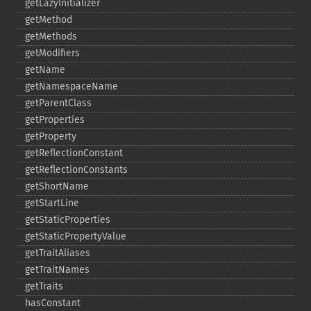
getLazyInitializer
getMethod
getMethods
getModifiers
getName
getNamespaceName
getParentClass
getProperties
getProperty
getReflectionConstant
getReflectionConstants
getShortName
getStartLine
getStaticProperties
getStaticPropertyValue
getTraitAliases
getTraitNames
getTraits
hasConstant