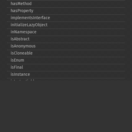
hasMethod
hasProperty
implementsInterface
initializeLazyObject
inNamespace
isAbstract
isAnonymous
isCloneable
isEnum
isFinal
isInstance
isInstantiable
isInterface
isInternal
isIterable
isIterateable
isReadOnly
isSubclassOf
isTrait