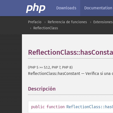
Downloads
Documentation
Prefacio
Referencia de funciones
Extensiones
ReflectionClass
ReflectionClass::hasConst
(PHP 5 >= 5.1.2, PHP 7, PHP 8)
ReflectionClass::hasConstant
—
Verifica si una
Descripción
¶
public
function
ReflectionClass::has