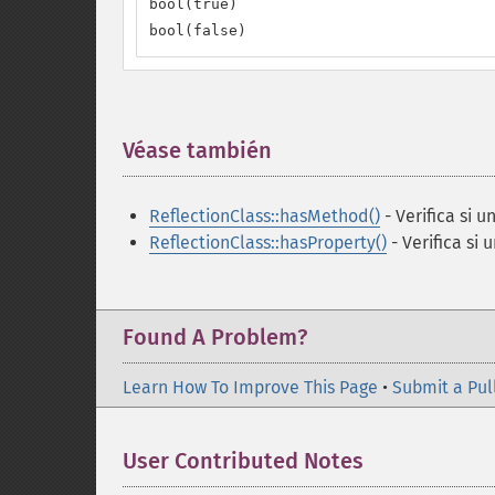
bool(true)

bool(false)
Véase también
¶
ReflectionClass::hasMethod()
- Verifica si 
ReflectionClass::hasProperty()
- Verifica si
Found A Problem?
Learn How To Improve This Page
•
Submit a Pul
User Contributed Notes