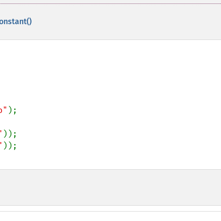
onstant()
o"
);

"
"