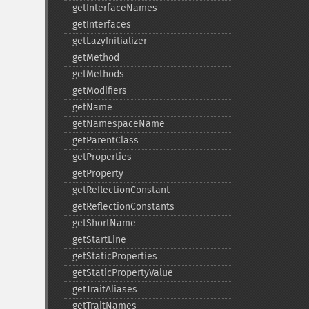
getInterfaceNames
getInterfaces
getLazyInitializer
getMethod
getMethods
getModifiers
getName
getNamespaceName
getParentClass
getProperties
getProperty
getReflectionConstant
getReflectionConstants
getShortName
getStartLine
getStaticProperties
getStaticPropertyValue
getTraitAliases
getTraitNames