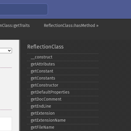
nClass::getTraits
ReflectionClass::hasMethod »
ReflectionClass
_​_​construct
getAttributes
getConstant
getConstants
getConstructor
getDefaultProperties
getDocComment
getEndLine
getExtension
getExtensionName
getFileName