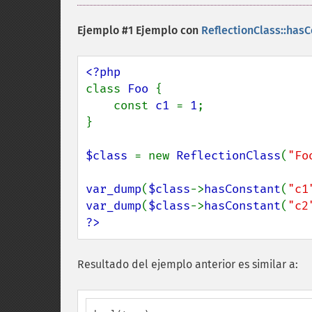
Ejemplo #1 Ejemplo con
ReflectionClass::hasC
class 
Foo 
{

    const 
c1 
= 
1
;

}

$class 
= new 
ReflectionClass
(
"Fo
var_dump
(
$class
->
hasConstant
(
"c1
var_dump
(
$class
->
hasConstant
(
"c2
?>
Resultado del ejemplo anterior es similar a: