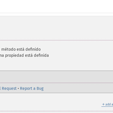
un método está definido
 una propiedad está definida
l Request
•
Report a Bug
＋
add a