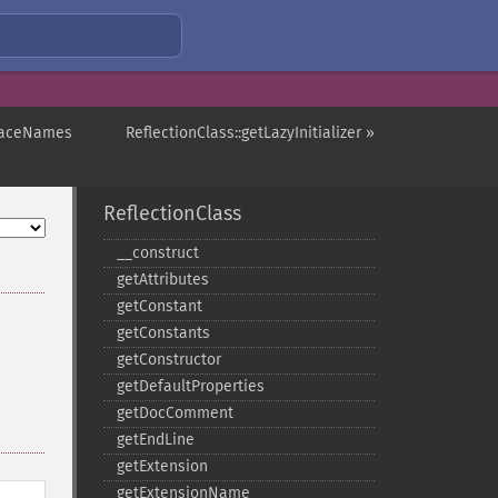
rfaceNames
ReflectionClass::getLazyInitializer »
ReflectionClass
_​_​construct
getAttributes
getConstant
getConstants
getConstructor
getDefaultProperties
getDocComment
getEndLine
getExtension
getExtensionName