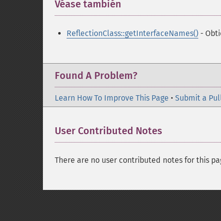
Véase también
¶
ReflectionClass::getInterfaceNames()
- Obti
Found A Problem?
Learn How To Improve This Page
•
Submit a Pul
User Contributed Notes
There are no user contributed notes for this pa