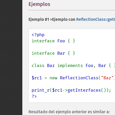
Ejemplos
¶
Ejemplo #1 >Ejemplo con
ReflectionClass::get
interface 
Foo 
{ }

interface 
Bar 
{ }

class 
Baz 
implements 
Foo
, 
Bar 
{ }
$rc1 
= new 
ReflectionClass
(
"Baz"
print_r
(
$rc1
->
getInterfaces
?>
Resultado del ejemplo anterior es similar a: