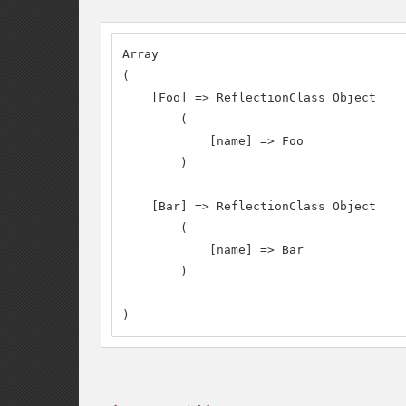
Array

(

    [Foo] => ReflectionClass Object

        (

            [name] => Foo

        )

    [Bar] => ReflectionClass Object

        (

            [name] => Bar

        )

)