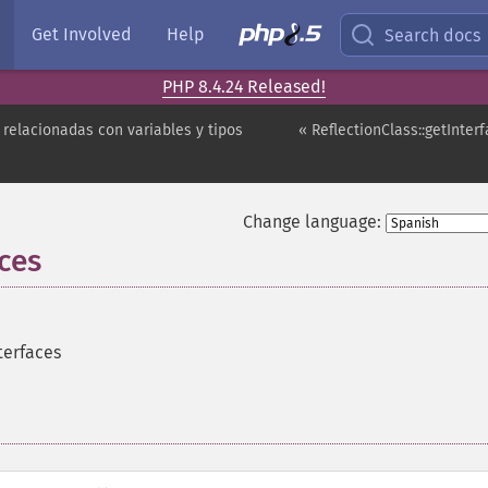
Get Involved
Help
Search docs
PHP 8.4.24 Released!
 relacionadas con variables y tipos
« ReflectionClass::getInte
Change language:
aces
terfaces