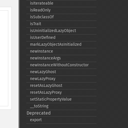
isIterateable
isReadOnly
isSubclassOf
isTrait
isUninitializedLazyObject
isUserDefined
markLazyObjectAsInitialized
newInstance
newInstanceArgs
newInstanceWithoutConstructor
newLazyGhost
newLazyProxy
resetAsLazyGhost
resetAsLazyProxy
setStaticPropertyValue
_​_​toString
Deprecated
export