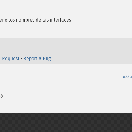
ene los nombres de las interfaces
l Request
•
Report a Bug
＋
add a
ge.