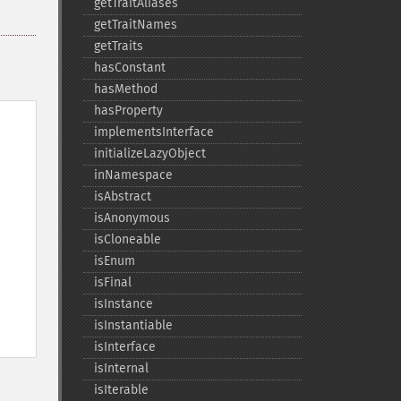
getTraitAliases
getTraitNames
getTraits
hasConstant
hasMethod
hasProperty
implementsInterface
initializeLazyObject
inNamespace
isAbstract
isAnonymous
isCloneable
isEnum
isFinal
isInstance
isInstantiable
isInterface
isInternal
isIterable