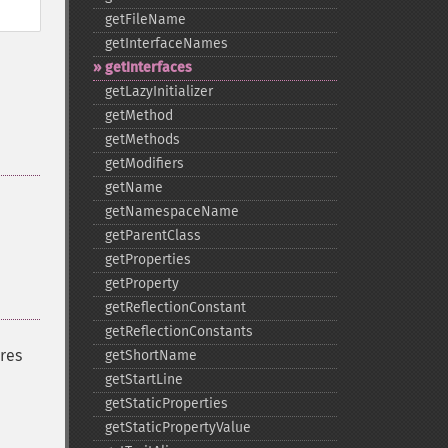
getFileName
getInterfaceNames
getInterfaces
getLazyInitializer
getMethod
getMethods
getModifiers
getName
getNamespaceName
getParentClass
getProperties
getProperty
getReflectionConstant
getReflectionConstants
ores
getShortName
getStartLine
getStaticProperties
getStaticPropertyValue