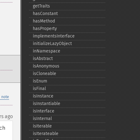
getTraits
hasConstant
hasMethod
hasProperty
implementsInterface
initializeLazyObject
inNamespace
isAbstract
isAnonymous
isCloneable
isEnum
isFinal
isInstance
 note
isInstantiable
isInterface
rs ago
isInternal
isIterable
h 
isIterateable