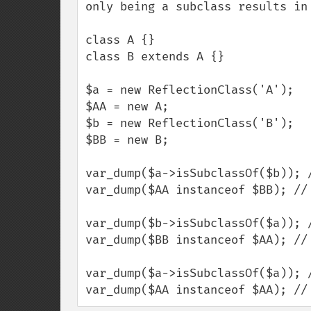
only being a subclass results in 
class A {}

class B extends A {}

$a = new ReflectionClass('A');

$AA = new A;

$b = new ReflectionClass('B');

$BB = new B;

var_dump($a->isSubclassOf($b)); /
var_dump($AA instanceof $BB); // 
var_dump($b->isSubclassOf($a)); /
var_dump($BB instanceof $AA); // 
var_dump($a->isSubclassOf($a)); /
var_dump($AA instanceof $AA); //