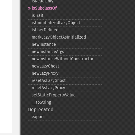
isReadOnly
isSubclassOf
isTrait
isUninitializedLazyObject
isUserDefined
markLazyObjectAsInitialized
newInstance
newInstanceArgs
newInstanceWithoutConstructor
newLazyGhost
newLazyProxy
resetAsLazyGhost
resetAsLazyProxy
setStaticPropertyValue
_​_​toString
Deprecated
export