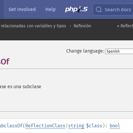
Get Involved
Help
Search docs
 relacionadas con variables y tipos
Reflexión
« Reflec
Change language:
sOf
clase es una subclase
ubclassOf
(
ReflectionClass
|
string
$class
):
bool