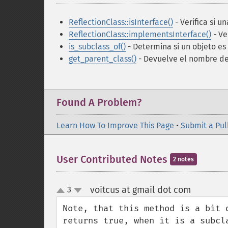
ReflectionClass::isInterface()
- Verifica si u
ReflectionClass::implementsInterface()
- Ve
is_subclass_of()
- Determina si un objeto e
get_parent_class()
- Devuelve el nombre de
Found A Problem?
Learn How To Improve This Page
•
Submit a Pul
User Contributed Notes
2 notes
voitcus at gmail dot com
3
¶
up
down
Note, that this method is a bit 
returns true, when it is a subcl