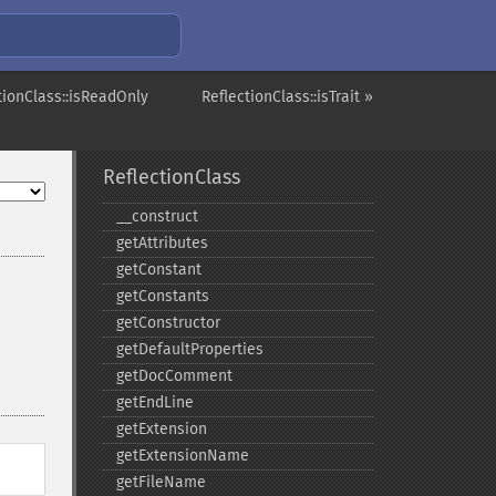
tionClass::isReadOnly
ReflectionClass::isTrait »
ReflectionClass
_​_​construct
getAttributes
getConstant
getConstants
getConstructor
getDefaultProperties
getDocComment
getEndLine
getExtension
getExtensionName
getFileName