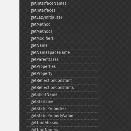
getInterfaceNames
getInterfaces
getLazyInitializer
getMethod
getMethods
getModifiers
getName
getNamespaceName
getParentClass
getProperties
getProperty
getReflectionConstant
getReflectionConstants
getShortName
getStartLine
getStaticProperties
getStaticPropertyValue
getTraitAliases
getTraitNames