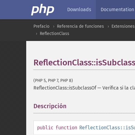
Downloads
Documentation
Prefacio
Referencia de funciones
Extensiones
ReflectionClass
ReflectionClass::isSubclas
(PHP 5, PHP 7, PHP 8)
ReflectionClass::isSubclassOf
—
Verifica si la 
Descripción
¶
public
function
ReflectionClass::isS