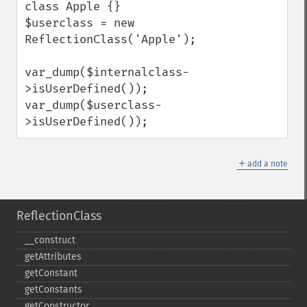
class Apple {}

$userclass = new 
ReflectionClass('Apple');

var_dump($internalclass-
>isUserDefined());

var_dump($userclass-
>isUserDefined());
＋
add a note
ReflectionClass
_​_​construct
getAttributes
getConstant
getConstants
getConstructor