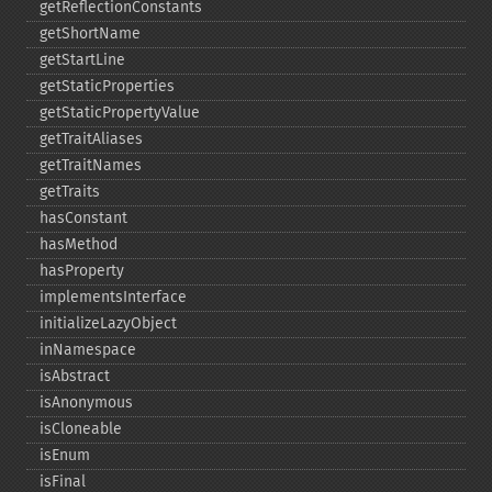
getReflectionConstants
getShortName
getStartLine
getStaticProperties
getStaticPropertyValue
getTraitAliases
getTraitNames
getTraits
hasConstant
hasMethod
hasProperty
implementsInterface
initializeLazyObject
inNamespace
isAbstract
isAnonymous
isCloneable
isEnum
isFinal