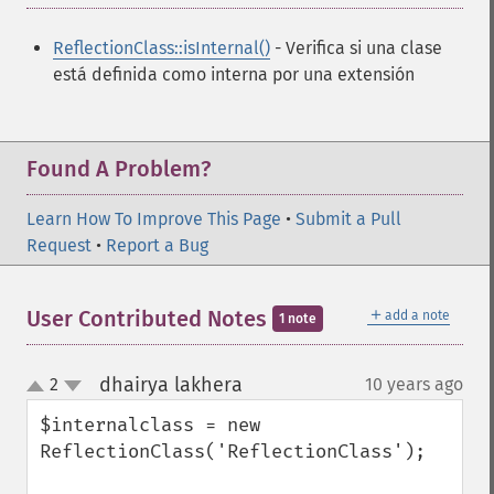
ReflectionClass::isInternal()
- Verifica si una clase
está definida como interna por una extensión
Found A Problem?
Learn How To Improve This Page
•
Submit a Pull
Request
•
Report a Bug
＋
User Contributed Notes
add a note
1 note
dhairya lakhera
2
10 years ago
¶
up
down
$internalclass = new 
ReflectionClass('ReflectionClass');
