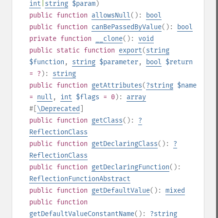
int
|
string
$param
)
public
function
allowsNull
():
bool
public
function
canBePassedByValue
():
bool
private
function
__clone
():
void
public
static
function
export
(
string
$function
,
string
$parameter
,
bool
$return
= ?
):
string
public
function
getAttributes
(
?
string
$name
=
null
,
int
$flags
= 0
):
array
#[
\Deprecated
]
public
function
getClass
():
?
ReflectionClass
public
function
getDeclaringClass
():
?
ReflectionClass
public
function
getDeclaringFunction
():
ReflectionFunctionAbstract
public
function
getDefaultValue
():
mixed
public
function
getDefaultValueConstantName
():
?
string