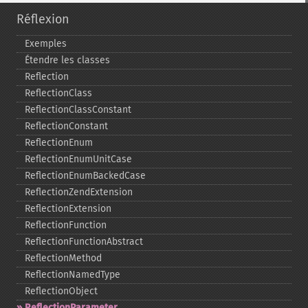
Réflexion
Exemples
Étendre les classes
Reflection
ReflectionClass
ReflectionClassConstant
ReflectionConstant
ReflectionEnum
ReflectionEnumUnitCase
ReflectionEnumBackedCase
ReflectionZendExtension
ReflectionExtension
ReflectionFunction
ReflectionFunctionAbstract
ReflectionMethod
ReflectionNamedType
ReflectionObject
ReflectionParameter