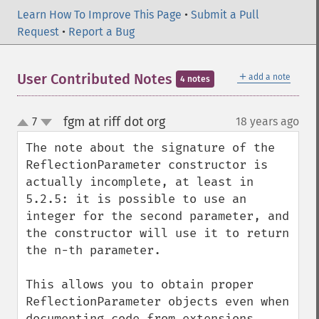
Learn How To Improve This Page
•
Submit a Pull
Request
•
Report a Bug
＋
User Contributed Notes
add a note
4 notes
fgm at riff dot org
7
18 years ago
¶
up
down
The note about the signature of the 
ReflectionParameter constructor is 
actually incomplete, at least in 
5.2.5: it is possible to use an 
integer for the second parameter, and 
the constructor will use it to return 
the n-th parameter.

This allows you to obtain proper 
ReflectionParameter objects even when 
documenting code from extensions 