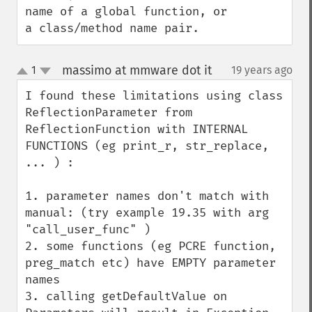
name of a global function, or 
a class/method name pair.
massimo at mmware dot it
1
19 years ago
¶
up
down
I found these limitations using class 
ReflectionParameter from 
ReflectionFunction with INTERNAL 
FUNCTIONS (eg print_r, str_replace, 
... ) :

1. parameter names don't match with 
manual: (try example 19.35 with arg 
"call_user_func" )

2. some functions (eg PCRE function, 
preg_match etc) have EMPTY parameter 
names 

3. calling getDefaultValue on 