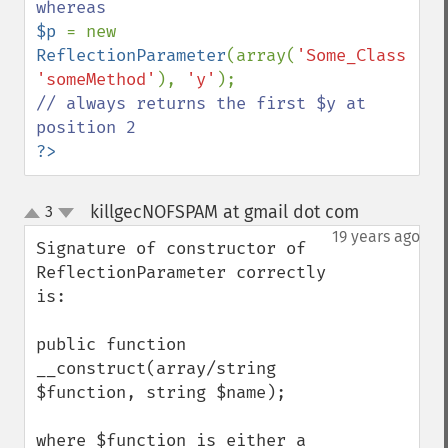
$p 
= new 
ReflectionParameter
(array(
'Some_Class'
, 
'someMethod'
), 
'y'
// always returns the first $y at 
?>
killgecNOFSPAM at gmail dot com
3
¶
up
down
19 years ago
Signature of constructor of 
ReflectionParameter correctly 
is:

public function 
__construct(array/string 
$function, string $name);

where $function is either a 