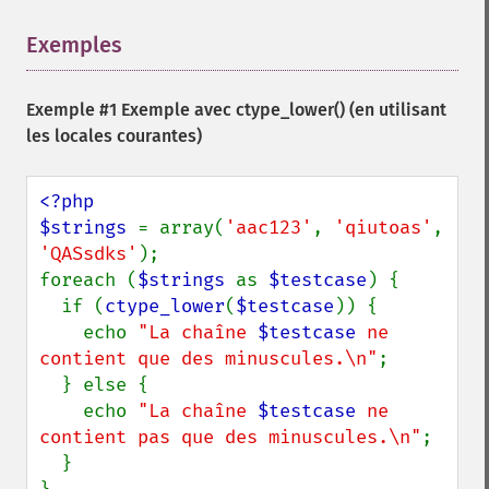
Exemples
¶
Exemple #1 Exemple avec
ctype_lower()
(en utilisant
les locales courantes)
<?php

$strings 
= array(
'aac123'
, 
'qiutoas'
, 
'QASsdks'
);

foreach (
$strings 
as 
$testcase
) {

  if (
ctype_lower
(
$testcase
)) {

    echo 
"La chaîne 
$testcase
 ne 
contient que des minuscules.\n"
;

  } else {

    echo 
"La chaîne 
$testcase
 ne 
contient pas que des minuscules.\n"
;

  }
