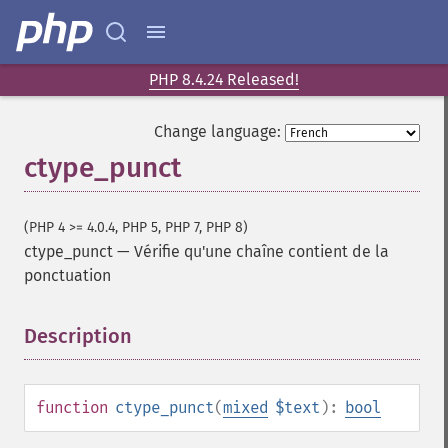
PHP 8.4.24 Released!
Change language:
ctype_punct
(PHP 4 >= 4.0.4, PHP 5, PHP 7, PHP 8)
ctype_punct
—
Vérifie qu'une chaîne contient de la
ponctuation
Description
¶
function
ctype_punct
(
mixed
$text
):
bool