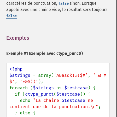
caractères de ponctuation,
sinon. Lorsque
false
appelé avec une chaîne vide, le résultat sera toujours
.
false
Exemples
¶
Exemple #1 Exemple avec
ctype_punct()
<?php

$strings 
= array(
'ABasdk!@!$#'
, 
'!@ # 
$'
, 
'*&$()'
);

foreach (
$strings 
as 
$testcase
) {

  if (
ctype_punct
(
$testcase
)) {

    echo 
"La chaîne 
$testcase
 ne 
contient que de la ponctuation.\n"
;

  } else {
