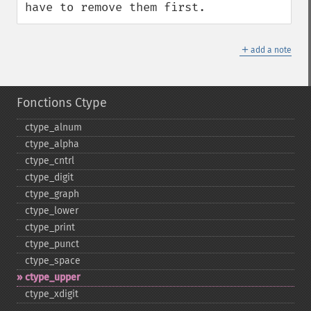
have to remove them first.
＋
add a note
Fonctions Ctype
ctype_​alnum
ctype_​alpha
ctype_​cntrl
ctype_​digit
ctype_​graph
ctype_​lower
ctype_​print
ctype_​punct
ctype_​space
ctype_​upper
ctype_​xdigit