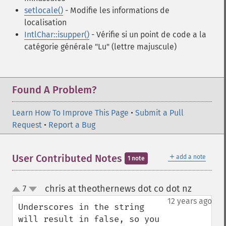
setlocale()
- Modifie les informations de
localisation
IntlChar::isupper()
- Vérifie si un point de code a la
catégorie générale "Lu" (lettre majuscule)
Found A Problem?
Learn How To Improve This Page
•
Submit a Pull
Request
•
Report a Bug
＋
User Contributed Notes
add a note
1 note
chris at theothernews dot co dot nz
7
¶
up
down
12 years ago
Underscores in the string 
will result in false, so you 