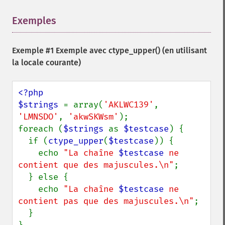
Exemples
¶
Exemple #1 Exemple avec
ctype_upper()
(en utilisant
la locale courante)
<?php

$strings 
= array(
'AKLWC139'
, 
'LMNSDO'
, 
'akwSKWsm'
);

foreach (
$strings 
as 
$testcase
) {

  if (
ctype_upper
(
$testcase
)) {

    echo 
"La chaîne 
$testcase
 ne 
contient que des majuscules.\n"
;

  } else {

    echo 
"La chaîne 
$testcase
 ne 
contient pas que des majuscules.\n"
;

  }
