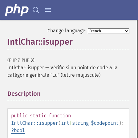
Change language:
IntlChar::isupper
(PHP 7, PHP 8)
IntlChar::isupper
—
Vérifie si un point de code a la
catégorie générale "Lu" (lettre majuscule)
Description
¶
public
static
function
IntlChar::isupper
(
int
|
string
$codepoint
):
?
bool