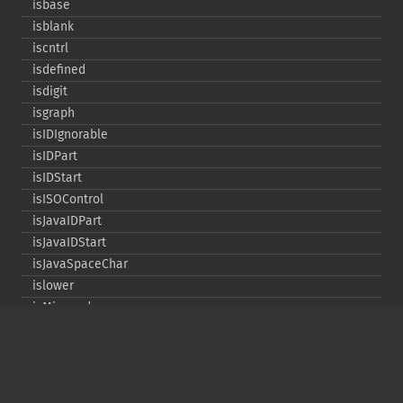
isbase
isblank
iscntrl
isdefined
isdigit
isgraph
isIDIgnorable
isIDPart
isIDStart
isISOControl
isJavaIDPart
isJavaIDStart
isJavaSpaceChar
islower
isMirrored
isprint
ispunct
isspace
istitle