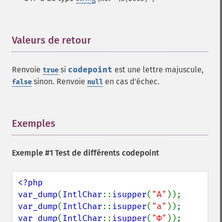
Valeurs de retour
¶
Renvoie
si
codepoint
est une lettre majuscule,
true
sinon. Renvoie
en cas d'échec.
false
null
Exemples
¶
Exemple #1 Test de différents codepoint
<?php

var_dump
(
IntlChar
::
isupper
(
"A"
var_dump
(
IntlChar
::
isupper
(
"a"
var_dump
(
IntlChar
::
isupper
(
"Φ"