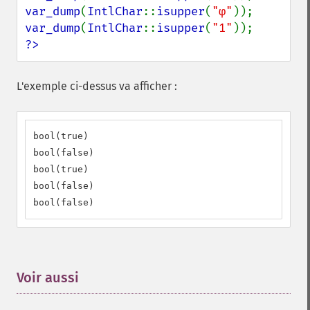
var_dump
(
IntlChar
::
isupper
(
"φ"
var_dump
(
IntlChar
::
isupper
(
"1"
?>
L'exemple ci-dessus va afficher :
bool(true)

bool(false)

bool(true)

bool(false)

bool(false)
Voir aussi
¶