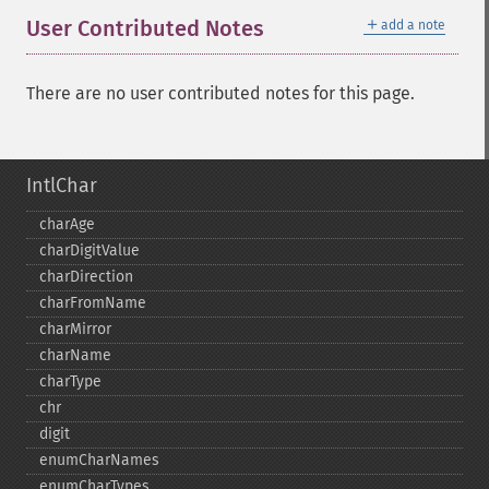
＋
User Contributed Notes
add a note
There are no user contributed notes for this page.
IntlChar
charAge
charDigitValue
charDirection
charFromName
charMirror
charName
charType
chr
digit
enumCharNames
enumCharTypes