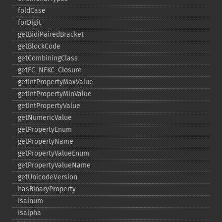
foldCase
forDigit
getBidiPairedBracket
getBlockCode
getCombiningClass
getFC_​NFKC_​Closure
getIntPropertyMaxValue
getIntPropertyMinValue
getIntPropertyValue
getNumericValue
getPropertyEnum
getPropertyName
getPropertyValueEnum
getPropertyValueName
getUnicodeVersion
hasBinaryProperty
isalnum
isalpha