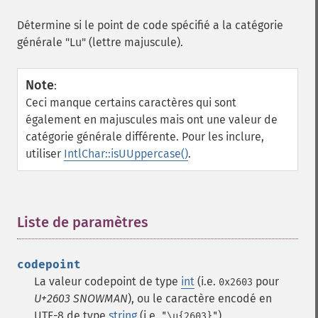
Détermine si le point de code spécifié a la catégorie
générale "Lu" (lettre majuscule).
Note
:
Ceci manque certains caractères qui sont
également en majuscules mais ont une valeur de
catégorie générale différente. Pour les inclure,
utiliser
IntlChar::isUUppercase()
.
Liste de paramètres
¶
codepoint
La valeur codepoint de type
int
(i.e.
pour
0x2603
U+2603 SNOWMAN
), ou le caractère encodé en
UTF-8 de type
string
(i.e.
)
"\u{2603}"