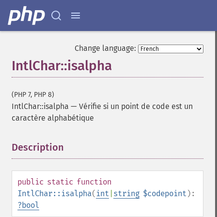
Change language:
IntlChar::isalpha
(PHP 7, PHP 8)
IntlChar::isalpha
—
Vérifie si un point de code est un
caractère alphabétique
Description
¶
public
static
function
IntlChar::isalpha
(
int
|
string
$codepoint
):
?
bool