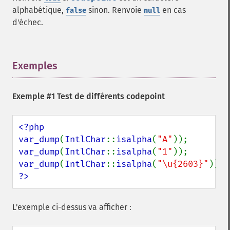
alphabétique,
sinon. Renvoie
en cas
false
null
d'échec.
Exemples
¶
Exemple #1 Test de différents codepoint
<?php

var_dump
(
IntlChar
::
isalpha
(
"A"
var_dump
(
IntlChar
::
isalpha
(
"1"
var_dump
(
IntlChar
::
isalpha
(
"\u{2603}"
?>
L'exemple ci-dessus va afficher :