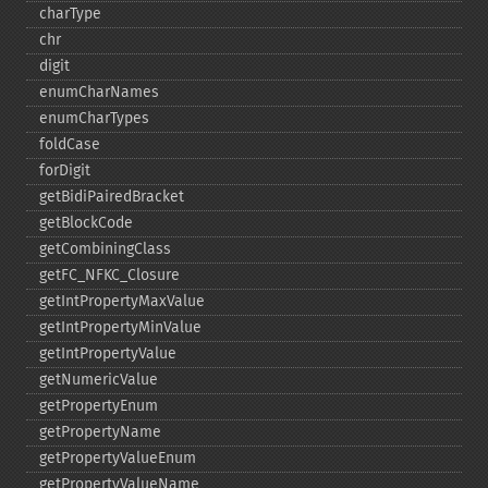
charType
chr
digit
enumCharNames
enumCharTypes
foldCase
forDigit
getBidiPairedBracket
getBlockCode
getCombiningClass
getFC_​NFKC_​Closure
getIntPropertyMaxValue
getIntPropertyMinValue
getIntPropertyValue
getNumericValue
getPropertyEnum
getPropertyName
getPropertyValueEnum
getPropertyValueName