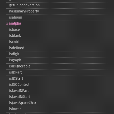
getUnicodeVersion
hasBinaryProperty
isalnum
isalpha
isbase
isblank
iscntrl
isdefined
isdigit
isgraph
isIDIgnorable
isIDPart
isIDStart
isISOControl
isJavaIDPart
isJavaIDStart
isJavaSpaceChar
islower