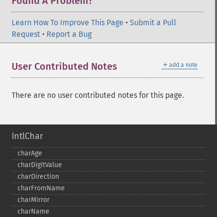
Found A Problem?
Learn How To Improve This Page
•
Submit a Pull
Request
•
Report a Bug
＋
User Contributed Notes
add a note
There are no user contributed notes for this page.
IntlChar
charAge
charDigitValue
charDirection
charFromName
charMirror
charName