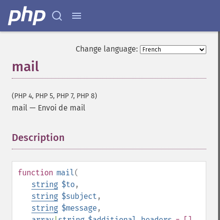
Change language:
mail
(PHP 4, PHP 5, PHP 7, PHP 8)
mail
—
Envoi de mail
Description
¶
function
mail
(
string
$to
,
string
$subject
,
string
$message
,
array
|
string
$additional_headers
= []
,