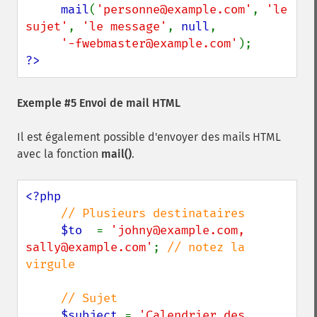
     mail
(
'personne@example.com'
, 
'le 
sujet'
, 
'le message'
, 
null
,

'-fwebmaster@example.com'
?>
Exemple #5 Envoi de mail HTML
Il est également possible d'envoyer des mails HTML
avec la fonction
mail()
.
<?php

// Plusieurs destinataires

$to  
= 
'johny@example.com, 
sally@example.com'
; 
// notez la 
virgule

     // Sujet

$subject 
= 
'Calendrier des 