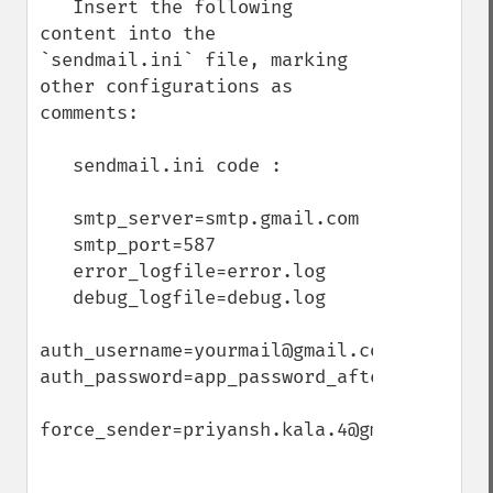
   Insert the following 
content into the 
`sendmail.ini` file, marking 
other configurations as 
comments:

   sendmail.ini code :

   smtp_server=smtp.gmail.com

   smtp_port=587

   error_logfile=error.log

   debug_logfile=debug.log

auth_username=yourmail@gmail.com

auth_password=app_password_after_enabling
force_sender=priyansh.kala.4@gmail.com
