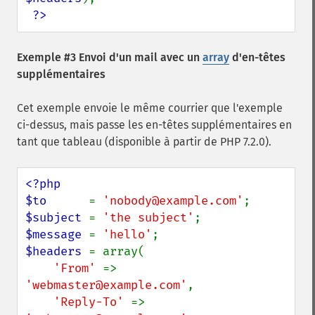
?>
Exemple #3 Envoi d'un mail avec un
array
d'en-têtes
supplémentaires
Cet exemple envoie le même courrier que l'exemple
ci-dessus, mais passe les en-têtes supplémentaires en
tant que tableau (disponible à partir de PHP 7.2.0).
<?php

$to      
= 
'nobody@example.com'
$subject 
= 
'the subject'
$message 
= 
'hello'
$headers 
= array(

'From' 
=> 
'webmaster@example.com'
,

'Reply-To' 
=> 