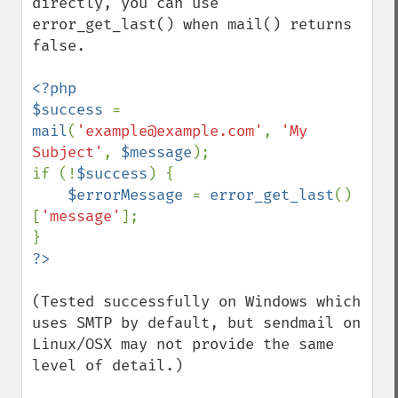
directly, you can use 
error_get_last() when mail() returns 
false.

<?php

$success 
= 
mail
(
'example@example.com'
, 
'My 
Subject'
, 
$message
);

if (!
$success
) {

$errorMessage 
= 
error_get_last
()
[
'message'
];

(Tested successfully on Windows which 
uses SMTP by default, but sendmail on 
Linux/OSX may not provide the same 
level of detail.)
