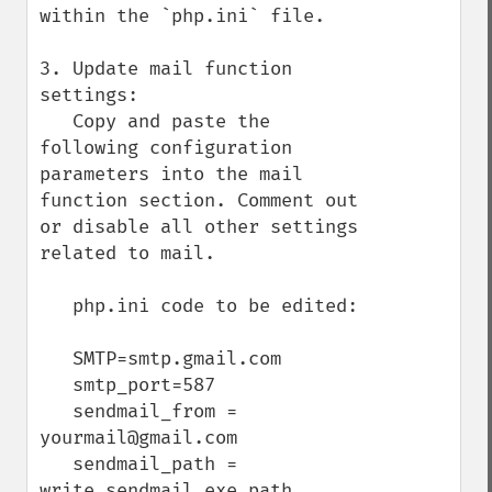
within the `php.ini` file.

3. Update mail function 
settings:

   Copy and paste the 
following configuration 
parameters into the mail 
function section. Comment out 
or disable all other settings 
related to mail.

   php.ini code to be edited:

   SMTP=smtp.gmail.com

   smtp_port=587

   sendmail_from = 
yourmail@gmail.com

   sendmail_path = 
write_sendmail.exe_path
