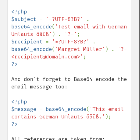
<?php

$subject 
= 
'=?UTF-8?B?' 
. 
base64_encode
(
'Test email with German 
Umlauts öäüß'
) . 
'?='
$recipient 
= 
'=?UTF-8?B?' 
. 
base64_encode
(
'Margret Müller'
) . 
'?= 
<recipient@domain.com>'
And don't forget to Base64 encode the 
email message too:

<?php

$message 
= 
base64_encode
(
'This email 
contains German Umlauts öäüß.'