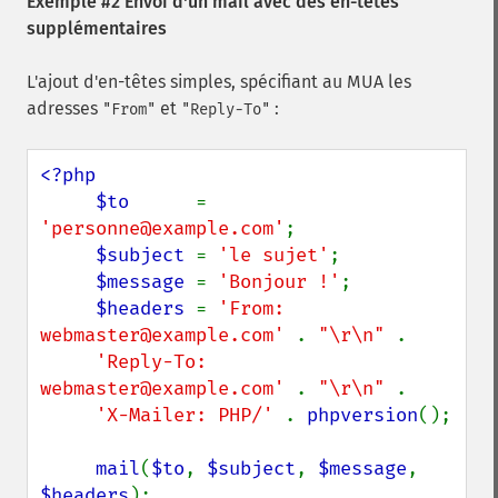
Exemple #2 Envoi d'un mail avec des en-têtes
supplémentaires
L'ajout d'en-têtes simples, spécifiant au MUA les
adresses
et
:
"From"
"Reply-To"
<?php

     $to      
= 
'personne@example.com'
;

$subject 
= 
'le sujet'
;

$message 
= 
'Bonjour !'
;

$headers 
= 
'From: 
webmaster@example.com' 
. 
"\r\n" 
.

'Reply-To: 
webmaster@example.com' 
. 
"\r\n" 
.

'X-Mailer: PHP/' 
. 
phpversion
();

mail
(
$to
, 
$subject
, 
$message
, 
$headers
);
