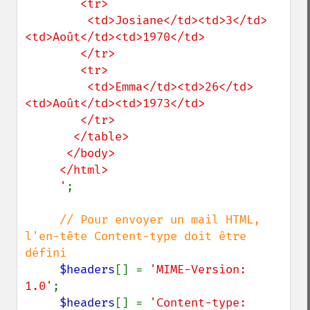
        <tr>

         <td>Josiane</td><td>3</td>
<td>Août</td><td>1970</td>

        </tr>

        <tr>

         <td>Emma</td><td>26</td>
<td>Août</td><td>1973</td>

        </tr>

       </table>

      </body>

     </html>

     '
;

// Pour envoyer un mail HTML, 
l'en-tête Content-type doit être 
défini

$headers
[] = 
'MIME-Version: 
1.0'
;

$headers
[] = 
'Content-type: 