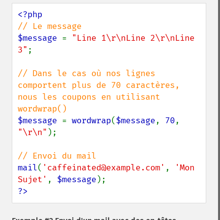
$message 
= 
"Line 1\r\nLine 2\r\nLine 
3"
;

// Dans le cas où nos lignes 
comportent plus de 70 caractères, 
nous les coupons en utilisant 
$message 
= 
wordwrap
(
$message
, 
70
, 
"\r\n"
);

mail
(
'caffeinated@example.com'
, 
'Mon 
Sujet'
, 
$message
?>