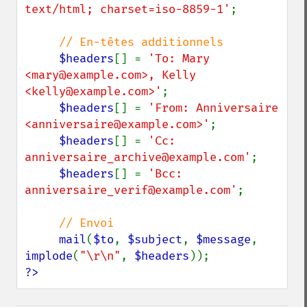
text/html; charset=iso-8859-1'
;

// En-têtes additionnels

$headers
[] = 
'To: Mary 
<mary@example.com>, Kelly 
<kelly@example.com>'
;

$headers
[] = 
'From: Anniversaire 
<anniversaire@example.com>'
;

$headers
[] = 
'Cc: 
anniversaire_archive@example.com'
;

$headers
[] = 
'Bcc: 
anniversaire_verif@example.com'
;

// Envoi

mail
(
$to
, 
$subject
, 
$message
, 
implode
(
"\r\n"
, 
$headers
?>