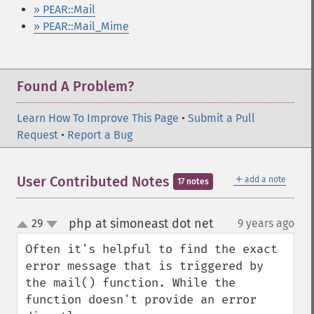
» PEAR::Mail
» PEAR::Mail_Mime
Found A Problem?
Learn How To Improve This Page
•
Submit a Pull
Request
•
Report a Bug
＋
User Contributed Notes
add a note
17 notes
php at simoneast dot net
29
9 years ago
¶
up
down
Often it's helpful to find the exact 
error message that is triggered by 
the mail() function. While the 
function doesn't provide an error 