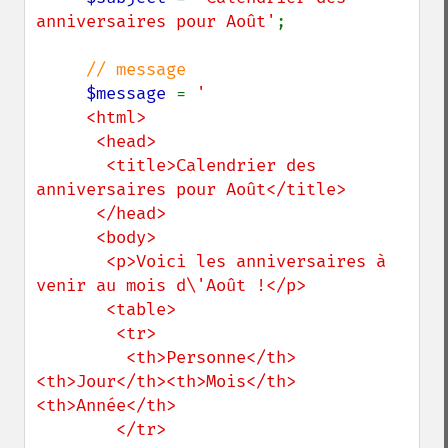
anniversaires pour Août'
;

// message

$message 
= 
'

     <html>

      <head>

       <title>Calendrier des 
anniversaires pour Août</title>

      </head>

      <body>

       <p>Voici les anniversaires à 
venir au mois d\'Août !</p>

       <table>

        <tr>

         <th>Personne</th>
<th>Jour</th><th>Mois</th>
<th>Année</th>

        </tr>
