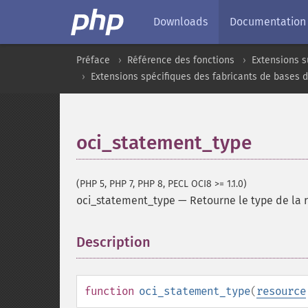
Downloads
Documentation
Préface
Référence des fonctions
Extensions s
Extensions spécifiques des fabricants de bases 
oci_statement_type
(PHP 5, PHP 7, PHP 8, PECL OCI8 >= 1.1.0)
oci_statement_type
—
Retourne le type de la 
Description
¶
function
oci_statement_type
(
resource