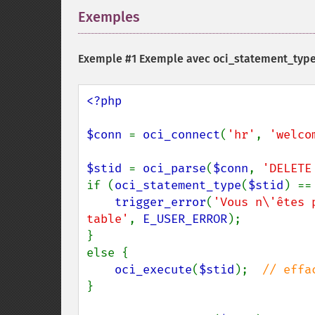
Exemples
¶
Exemple #1 Exemple avec
oci_statement_type
<?php

$conn 
= 
oci_connect
(
'hr'
, 
'welco
$stid 
= 
oci_parse
(
$conn
, 
'DELETE
if (
oci_statement_type
(
$stid
) ==
trigger_error
(
'Vous n\'êtes 
table'
, 
E_USER_ERROR
);

}

else {

oci_execute
(
$stid
);  
}
