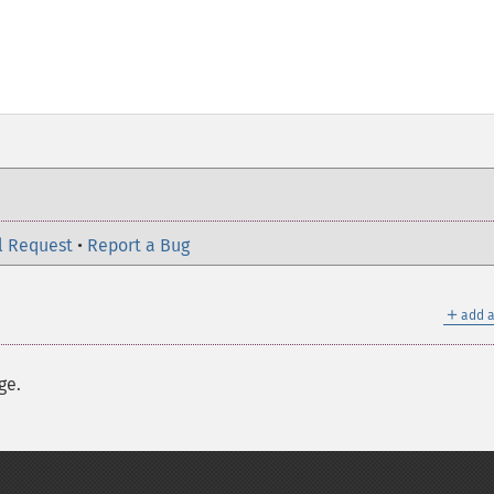
l Request
•
Report a Bug
＋
add a
ge.