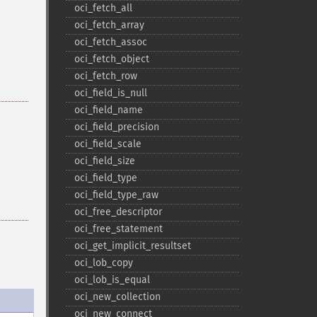
oci_​fetch_​all
oci_​fetch_​array
oci_​fetch_​assoc
oci_​fetch_​object
oci_​fetch_​row
oci_​field_​is_​null
oci_​field_​name
oci_​field_​precision
oci_​field_​scale
oci_​field_​size
oci_​field_​type
oci_​field_​type_​raw
oci_​free_​descriptor
oci_​free_​statement
oci_​get_​implicit_​resultset
oci_​lob_​copy
oci_​lob_​is_​equal
oci_​new_​collection
oci_​new_​connect