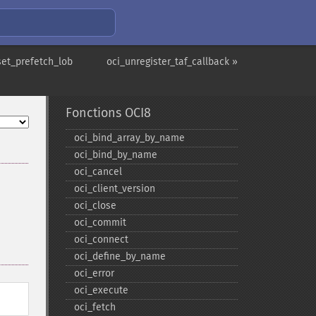
set_prefetch_lob
oci_unregister_taf_callback »
Fonctions OCI8
oci_​bind_​array_​by_​name
oci_​bind_​by_​name
oci_​cancel
oci_​client_​version
oci_​close
oci_​commit
oci_​connect
oci_​define_​by_​name
oci_​error
oci_​execute
oci_​fetch