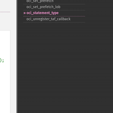
oci_​set_​prefetch
oci_​set_​prefetch_​lob
oci_​statement_​type
oci_​unregister_​taf_​callback
);
