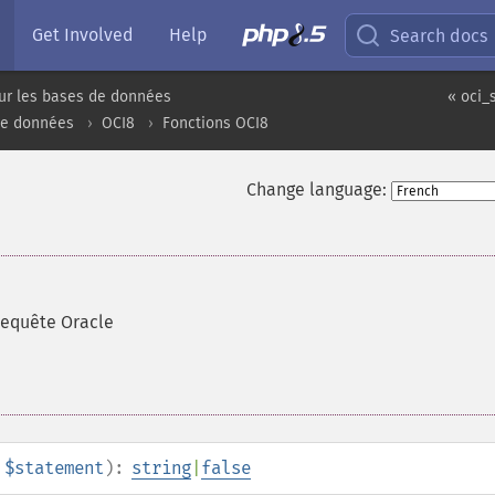
Get Involved
Help
Search docs
ur les bases de données
« oci_
de données
OCI8
Fonctions OCI8
Change language:
requête Oracle
$statement
):
string
|
false