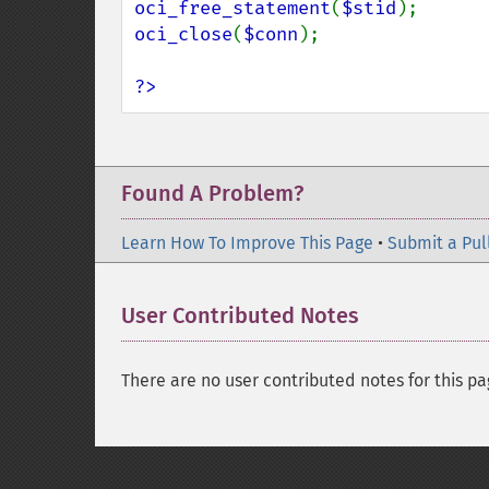
oci_free_statement
(
$stid
oci_close
(
$conn
);

?>
Found A Problem?
Learn How To Improve This Page
•
Submit a Pul
User Contributed Notes
There are no user contributed notes for this pa