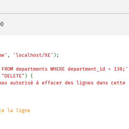
()
me'
, 
'localhost/XE'
);

 FROM departments WHERE department_id = 130;'
 
"DELETE"
) {

pas autorisé à effacer des lignes dans cette 