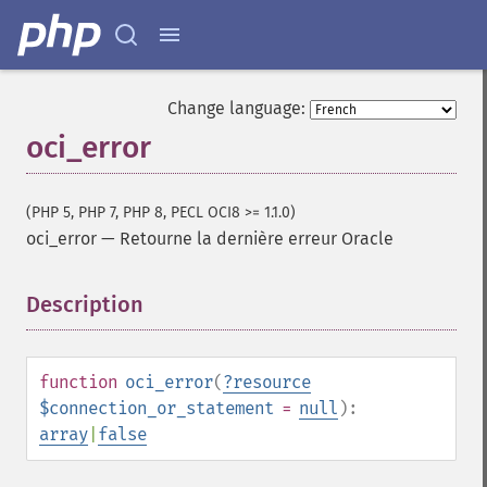
Change language:
oci_error
(PHP 5, PHP 7, PHP 8, PECL OCI8 >= 1.1.0)
oci_error
—
Retourne la dernière erreur Oracle
Description
¶
function
oci_error
(
?
resource
$connection_or_statement
=
null
):
array
|
false