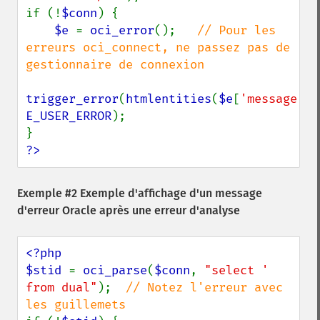
if (!
$conn
) {

$e 
= 
oci_error
();   
// Pour les 
erreurs oci_connect, ne passez pas de 
gestionnaire de connexion

trigger_error
(
htmlentities
(
$e
[
'message'
E_USER_ERROR
);

?>
Exemple #2 Exemple d'affichage d'un message
d'erreur Oracle après une erreur d'analyse
<?php

$stid 
= 
oci_parse
(
$conn
, 
"select ' 
from dual"
);  
// Notez l'erreur avec 