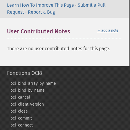
Learn How To Improve This Page
•
Submit a Pull
Request
•
Report a Bug
＋
User Contributed Notes
add a note
There are no user contributed notes for this page.
Fonctions OCI8
oci_​bind_​array_​by_​name
oci_​bind_​by_​name
oci_​cancel
oci_​client_​version
oci_​close
oci_​commit
oci_​connect