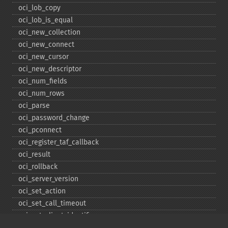
oci_​lob_​copy
oci_​lob_​is_​equal
oci_​new_​collection
oci_​new_​connect
oci_​new_​cursor
oci_​new_​descriptor
oci_​num_​fields
oci_​num_​rows
oci_​parse
oci_​password_​change
oci_​pconnect
oci_​register_​taf_​callback
oci_​result
oci_​rollback
oci_​server_​version
oci_​set_​action
oci_​set_​call_​timeout
oci_​set_​client_​identifier
oci_​set_​client_​info