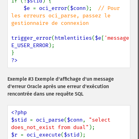
if (!
$stid
) {

$e 
= 
oci_error
(
$conn
);  
// Pour 
les erreurs oci_parse, passez le 
gestionnaire de connexion

trigger_error
(
htmlentities
(
$e
[
'message'
E_USER_ERROR
);

?>
Exemple #3 Exemple d'affichage d'un message
d'erreur Oracle après une erreur d'exécution
rencontrée dans une requête SQL
<?php

$stid 
= 
oci_parse
(
$conn
, 
"select 
does_not_exist from dual"
$r 
= 
oci_execute
(
$stid
);
