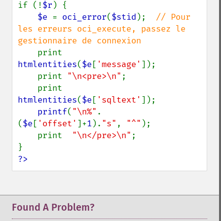
if (!
$r
) {

$e 
= 
oci_error
(
$stid
);  
// Pour 
les erreurs oci_execute, passez le 
gestionnaire de connexion

print 
htmlentities
(
$e
[
'message'
]);

    print 
"\n<pre>\n"
;

    print 
htmlentities
(
$e
[
'sqltext'
]);

printf
(
"\n%"
.
(
$e
[
'offset'
]+
1
).
"s"
, 
"^"
);

    print  
"\n</pre>\n"
;

?>
Found A Problem?