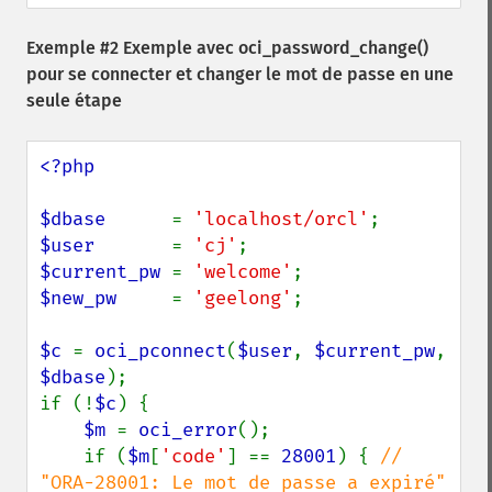
Exemple #2 Exemple avec
oci_password_change()
pour se connecter et changer le mot de passe en une
seule étape
<?php

$dbase      
= 
'localhost/orcl'
$user       
= 
'cj'
$current_pw 
= 
'welcome'
$new_pw     
= 
'geelong'
;

$c 
= 
oci_pconnect
(
$user
, 
$current_pw
, 
$dbase
);

if (!
$c
) {

$m 
= 
oci_error
();

    if (
$m
[
'code'
] == 
28001
) { 
// 
"ORA-28001: Le mot de passe a expiré"
