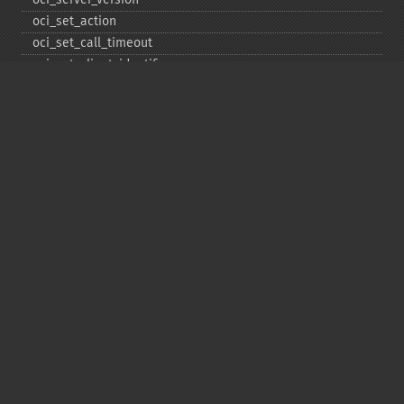
oci_​set_​action
oci_​set_​call_​timeout
oci_​set_​client_​identifier
oci_​set_​client_​info
oci_​set_​db_​operation
oci_​set_​edition
oci_​set_​module_​name
oci_​set_​prefetch
oci_​set_​prefetch_​lob
oci_​statement_​type
oci_​unregister_​taf_​callback
Copyright © 2001-2026 The PHP Documentation
Group