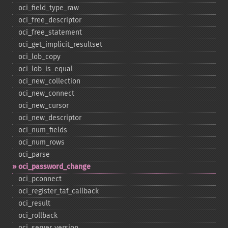
oci_​field_​type_​raw
oci_​free_​descriptor
oci_​free_​statement
oci_​get_​implicit_​resultset
oci_​lob_​copy
oci_​lob_​is_​equal
oci_​new_​collection
oci_​new_​connect
oci_​new_​cursor
oci_​new_​descriptor
oci_​num_​fields
oci_​num_​rows
oci_​parse
oci_​password_​change
oci_​pconnect
oci_​register_​taf_​callback
oci_​result
oci_​rollback
oci_​server_​version