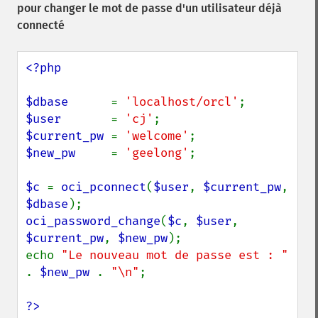
pour changer le mot de passe d'un utilisateur déjà
connecté
<?php

$dbase      
= 
'localhost/orcl'
$user       
= 
'cj'
$current_pw 
= 
'welcome'
$new_pw     
= 
'geelong'
;

$c 
= 
oci_pconnect
(
$user
, 
$current_pw
, 
$dbase
oci_password_change
(
$c
, 
$user
, 
$current_pw
, 
$new_pw
);

echo 
"Le nouveau mot de passe est : " 
. 
$new_pw 
. 
"\n"
;

?>